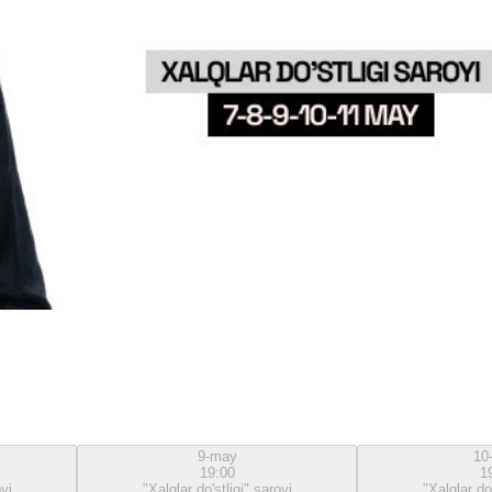
9-may
10
19:00
1
oyi
"Xalqlar do'stligi" saroyi
"Xalqlar do'