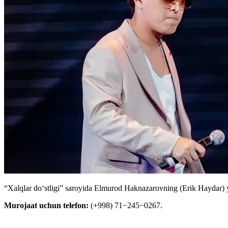
“Xalqlar doʻstligi” saroyida Elmurod Haknazarovning (Erik Haydar) yan
Murojaat uchun telefon:
(+998) 71−245−0267.