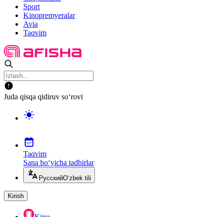
Sport
Kinopremyeralar
Avia
Taqvim
Juda qisqa qidiruv so‘rovi
Taqvim
Sana bo‘yicha tadbirlar
Русский
O‘zbek tili
Kirish
Kino