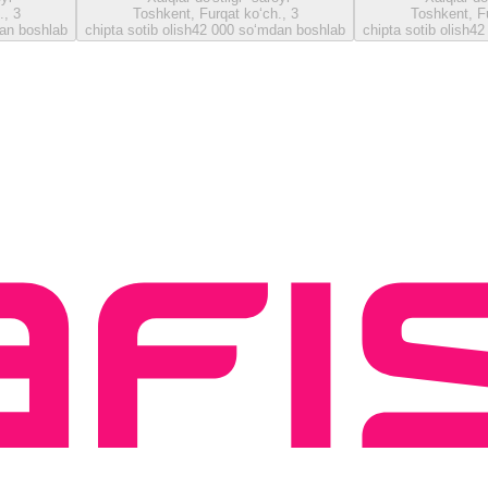
., 3
Toshkent, Furqat ko‘ch., 3
Toshkent, Fu
an boshlab
chipta sotib olish
42 000 so‘mdan boshlab
chipta sotib olish
42