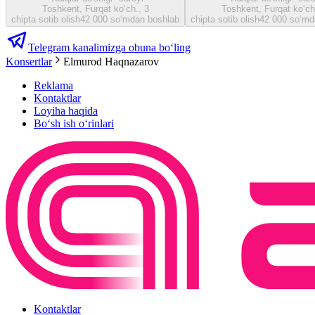
Toshkent, Furqat ko‘ch., 3
Toshkent, Furqat ko‘ch
chipta sotib olish
42 000 so‘mdan boshlab
chipta sotib olish
42 000 so‘md
Telegram kanalimizga obuna bo‘ling
Konsertlar
Elmurod Haqnazarov
Reklama
Kontaktlar
Loyiha haqida
Bo‘sh ish o‘rinlari
Kontaktlar