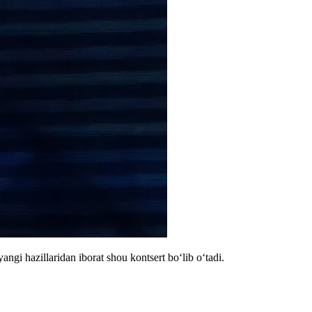
gi hazillaridan iborat shou kontsert boʻlib oʻtadi.