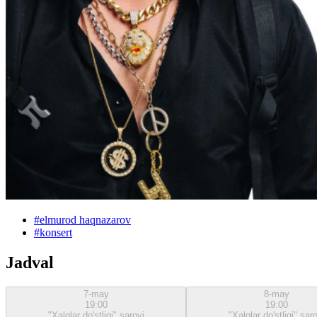
#
elmurod haqnazarov
#
konsert
Jadval
7-may
8-may
19:00
19:00
"Xalqlar do'stligi" saroyi
"Xalqlar do'stligi" sar