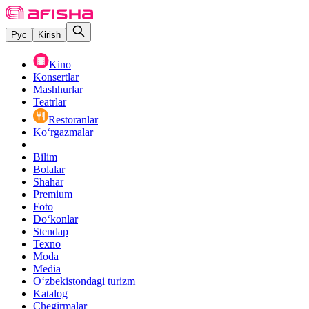
Рус
Kirish
Kino
Konsertlar
Mashhurlar
Teatrlar
Restoranlar
Ko‘rgazmalar
Bilim
Bolalar
Shahar
Premium
Foto
Do‘konlar
Stendap
Texno
Moda
Media
O‘zbekistondagi turizm
Katalog
Chegirmalar