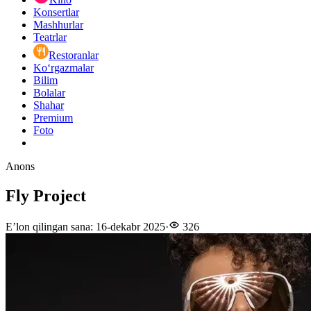
Konsertlar
Mashhurlar
Teatrlar
Restoranlar
Ko‘rgazmalar
Bilim
Bolalar
Shahar
Premium
Foto
Anons
Fly Project
E’lon qilingan sana
:
16-dekabr 2025
·
326