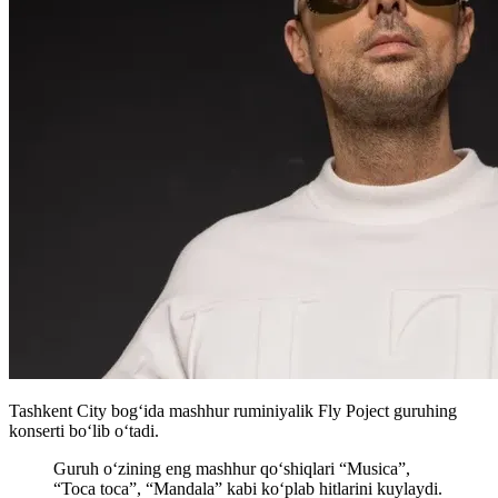
Tashkent City bogʻida mashhur ruminiyalik Fly Poject guruhing
konserti boʻlib oʻtadi.
Guruh oʻzining eng mashhur qoʻshiqlari “Musica”,
“Toca toca”, “Mandala” kabi koʻplab hitlarini kuylaydi.