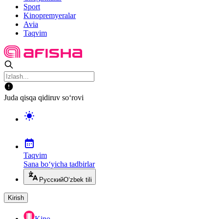
Sport
Kinopremyeralar
Avia
Taqvim
Juda qisqa qidiruv so‘rovi
Taqvim
Sana bo‘yicha tadbirlar
Русский
O‘zbek tili
Kirish
Kino