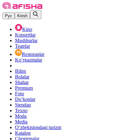
Рус
Kirish
Kino
Konsertlar
Mashhurlar
Teatrlar
Restoranlar
Ko‘rgazmalar
Bilim
Bolalar
Shahar
Premium
Foto
Do‘konlar
Stendap
Texno
Moda
Media
O‘zbekistondagi turizm
Katalog
Chegirmalar