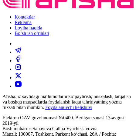
Kontaktlar
Reklama
Loyiha haqida
Bo‘sh ish o‘rinlari
Afisha.uz saytidagi ma‘lumotlarni ko‘paytirish, nusxalash, tarqatish
va boshqa maqsadlarda foydalanish faqat tahririyatning yozma
ruxsati bilan mumkin.
Foydalanuvchi kelishuvi
Elektron OAV guvohnomasi №0400. Berilgan sanasi 13-avgust
2019-yil
Bosh muharrir: Sapayeva Galina Vyacheslavovna
Manzil: 100007, Toshkent, Parkent ko‘chasi, 26А / Pochta: