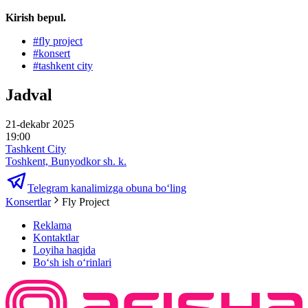
Kirish bepul.
#
fly project
#
konsert
#
tashkent city
Jadval
21-dekabr 2025
19:00
Tashkent City
Toshkent, Bunyodkor sh. k.
Telegram kanalimizga obuna bo‘ling
Konsertlar
Fly Project
Reklama
Kontaktlar
Loyiha haqida
Bo‘sh ish o‘rinlari