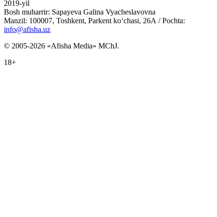
2019-yil
Bosh muharrir: Sapayeva Galina Vyacheslavovna
Manzil: 100007, Toshkent, Parkent ko‘chasi, 26А / Pochta:
info@afisha.uz
© 2005-2026 «Afisha Media» MChJ.
18+