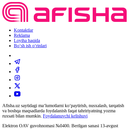
Kontaktlar
Reklama
Loyiha haqida
Bo‘sh ish o‘rinlari
Afisha.uz saytidagi ma‘lumotlarni ko‘paytirish, nusxalash, tarqatish
va boshqa maqsadlarda foydalanish faqat tahririyatning yozma
ruxsati bilan mumkin.
Foydalanuvchi kelishuvi
Elektron OAV guvohnomasi №0400. Berilgan sanasi 13-avgust