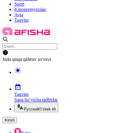
Sport
Kinopremyeralar
Avia
Taqvim
Juda qisqa qidiruv so‘rovi
Taqvim
Sana bo‘yicha tadbirlar
Русский
O‘zbek tili
Kirish
Kino