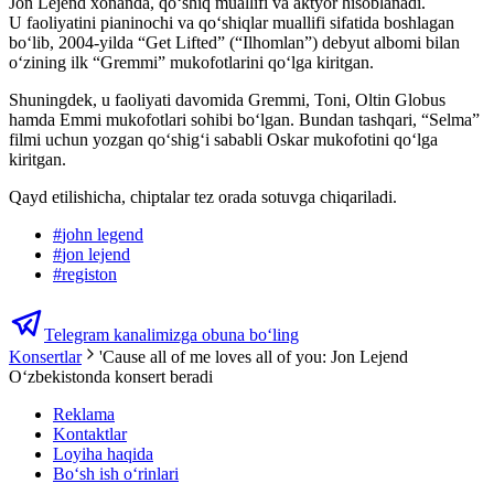
Jon Lejend xonanda, qo‘shiq muallifi va aktyor hisoblanadi.
U faoliyatini pianinochi va qo‘shiqlar muallifi sifatida boshlagan
bo‘lib, 2004-yilda “Get Lifted” (“Ilhomlan”) debyut albomi bilan
o‘zining ilk “Gremmi” mukofotlarini qo‘lga kiritgan.
Shuningdek, u faoliyati davomida Gremmi, Toni, Oltin Globus
hamda Emmi mukofotlari sohibi boʻlgan. Bundan tashqari, “Selma”
filmi uchun yozgan qoʻshigʻi sababli Oskar mukofotini qoʻlga
kiritgan.
Qayd etilishicha, chiptalar tez orada sotuvga chiqariladi.
#
john legend
#
jon lejend
#
registon
Telegram kanalimizga obuna bo‘ling
Konsertlar
'Cause all of me loves all of you: Jon Lejend
Oʻzbekistonda konsert beradi
Reklama
Kontaktlar
Loyiha haqida
Bo‘sh ish o‘rinlari