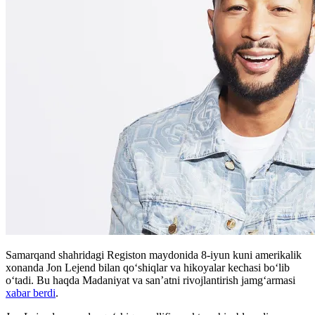
Samarqand shahridagi Registon maydonida 8-iyun kuni amerikalik
xonanda Jon Lejend bilan qoʻshiqlar va hikoyalar kechasi boʻlib
oʻtadi. Bu haqda Madaniyat va san’atni rivojlantirish jamgʻarmasi
xabar berdi
.