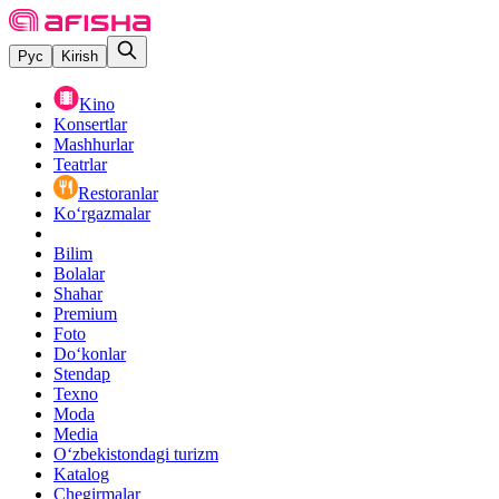
Рус
Kirish
Kino
Konsertlar
Mashhurlar
Teatrlar
Restoranlar
Ko‘rgazmalar
Bilim
Bolalar
Shahar
Premium
Foto
Do‘konlar
Stendap
Texno
Moda
Media
O‘zbekistondagi turizm
Katalog
Chegirmalar