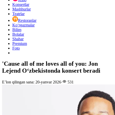
Konsertlar
Mashhurlar
Teatrlar
Restoranlar
Ko‘rgazmalar
Bilim
Bolalar
Shahar
Premium
Foto
'Cause all of me loves all of you: Jon
Lejend Oʻzbekistonda konsert beradi
E’lon qilingan sana
:
20-yanvar 2026
·
531