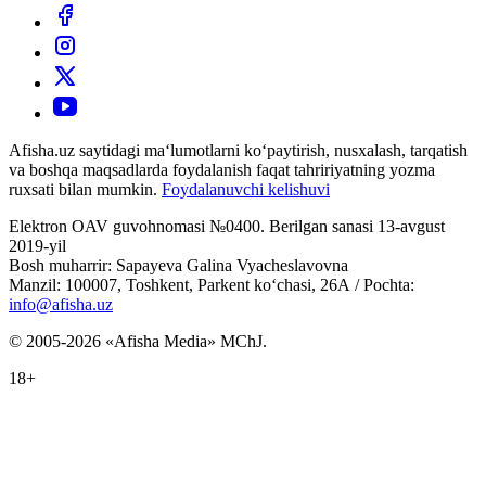
Afisha.uz saytidagi ma‘lumotlarni ko‘paytirish, nusxalash, tarqatish
va boshqa maqsadlarda foydalanish faqat tahririyatning yozma
ruxsati bilan mumkin.
Foydalanuvchi kelishuvi
Elektron OAV guvohnomasi №0400. Berilgan sanasi 13-avgust
2019-yil
Bosh muharrir: Sapayeva Galina Vyacheslavovna
Manzil: 100007, Toshkent, Parkent ko‘chasi, 26А / Pochta:
info@afisha.uz
© 2005-2026 «Afisha Media» MChJ.
18+