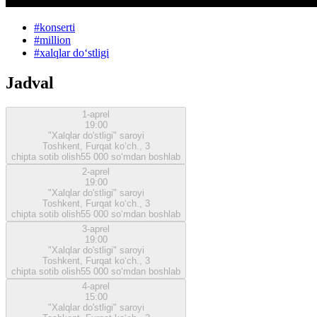
#
konserti
#
million
#
xalqlar doʻstligi
Jadval
1-aprel
19:00
"Xalqlar do'stligi" saroyi
Toshkent, Furqat ko‘ch., 3
chipta sotib olish
55 000 so‘mdan boshlab
2-aprel
19:00
"Xalqlar do'stligi" saroyi
Toshkent, Furqat ko‘ch., 3
chipta sotib olish
55 000 so‘mdan boshlab
3-aprel
19:00
"Xalqlar do'stligi" saroyi
Toshkent, Furqat ko‘ch., 3
chipta sotib olish
55 000 so‘mdan boshlab
4-aprel
15:00
"Xalqlar do'stligi" saroyi