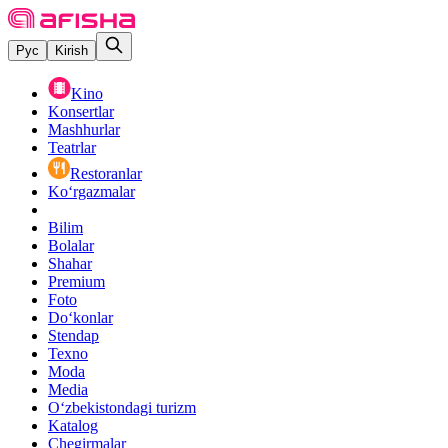
Рус
Kirish
Kino
Konsertlar
Mashhurlar
Teatrlar
Restoranlar
Ko‘rgazmalar
Bilim
Bolalar
Shahar
Premium
Foto
Do‘konlar
Stendap
Texno
Moda
Media
O‘zbekistondagi turizm
Katalog
Chegirmalar