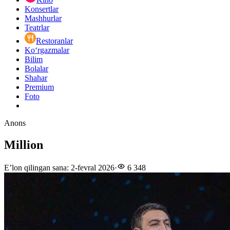
Konsertlar
Mashhurlar
Teatrlar
Restoranlar
Ko‘rgazmalar
Bilim
Bolalar
Shahar
Premium
Foto
Anons
Million
E’lon qilingan sana
:
2-fevral 2026
·
6 348