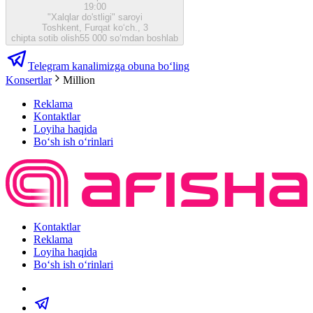
19:00
"Xalqlar do'stligi" saroyi
Toshkent, Furqat ko‘ch., 3
chipta sotib olish
55 000 so‘mdan boshlab
Telegram kanalimizga obuna bo‘ling
Konsertlar
Million
Reklama
Kontaktlar
Loyiha haqida
Bo‘sh ish o‘rinlari
Kontaktlar
Reklama
Loyiha haqida
Bo‘sh ish o‘rinlari