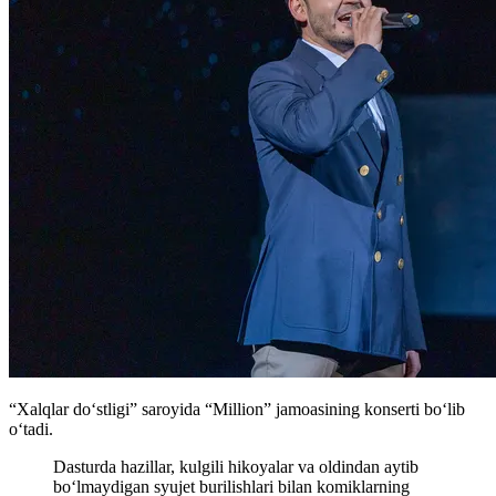
“Xalqlar doʻstligi” saroyida “Million” jamoasining konserti boʻlib
oʻtadi.
Dasturda hazillar, kulgili hikoyalar va oldindan aytib
boʻlmaydigan syujet burilishlari bilan komiklarning