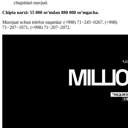
chiqishlari mavjud.
Chipta narxi: 55 000 soʻmdan 880 000 soʻmgacha.
Murojaat uchun telefon raqamlar: (+998) 71−245−0267, (+998)
71−207−1071, (+998) 71−207−2072.