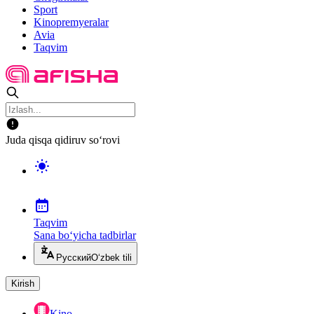
Sport
Kinopremyeralar
Avia
Taqvim
Juda qisqa qidiruv so‘rovi
Taqvim
Sana bo‘yicha tadbirlar
Русский
O‘zbek tili
Kirish
Kino