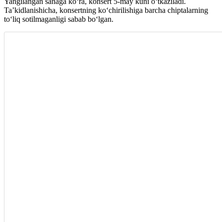
Yangilangan sanaga ko‘ra, konsert 5-may kuni o‘tkaziladi.
Ta’kidlanishicha, konsertning ko‘chirilishiga barcha chiptalarning
to‘liq sotilmaganligi sabab bo‘lgan.