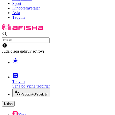
Sport
Kinopremyeralar
Avia
Taqvim
Juda qisqa qidiruv so‘rovi
Taqvim
Sana bo‘yicha tadbirlar
Русский
O‘zbek tili
Kirish
Kino