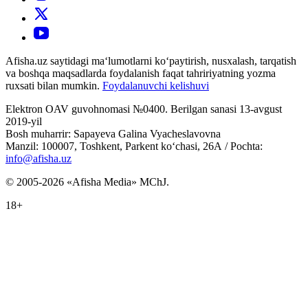
Afisha.uz saytidagi ma‘lumotlarni ko‘paytirish, nusxalash, tarqatish
va boshqa maqsadlarda foydalanish faqat tahririyatning yozma
ruxsati bilan mumkin.
Foydalanuvchi kelishuvi
Elektron OAV guvohnomasi №0400. Berilgan sanasi 13-avgust
2019-yil
Bosh muharrir: Sapayeva Galina Vyacheslavovna
Manzil: 100007, Toshkent, Parkent ko‘chasi, 26А / Pochta:
info@afisha.uz
© 2005-2026 «Afisha Media» MChJ.
18+