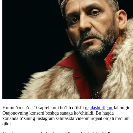
Humo Arena’da 10-aprel kuni bo‘lib o‘tishi
rejalashtirilgan
Jahongir
Otajonovning konserti boshqa sanaga ko‘chirildi. Bu haqda
xonanda o‘zining Instagram sahifasida videomurojaat orqali ma’lum
qildi.