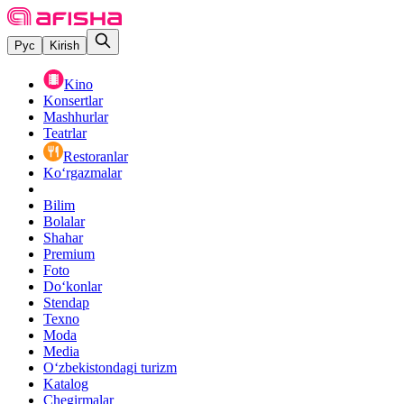
Рус
Kirish
Kino
Konsertlar
Mashhurlar
Teatrlar
Restoranlar
Ko‘rgazmalar
Bilim
Bolalar
Shahar
Premium
Foto
Do‘konlar
Stendap
Texno
Moda
Media
O‘zbekistondagi turizm
Katalog
Chegirmalar