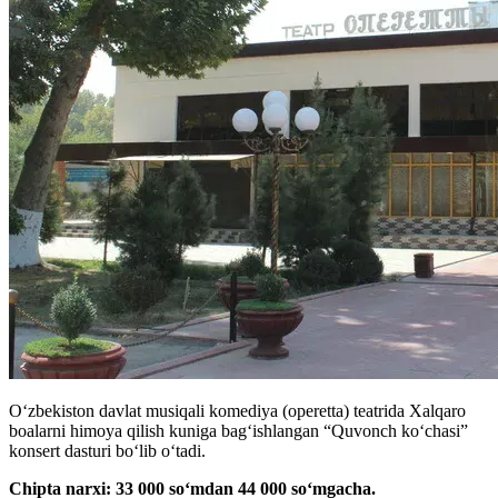
O‘zbekiston davlat musiqali komediya (operetta) teatrida Xalqaro
boalarni himoya qilish kuniga bagʻishlangan “Quvonch koʻchasi”
konsert dasturi boʻlib oʻtadi.
Chipta narxi: 33 000 soʻmdan 44 000 soʻmgacha.