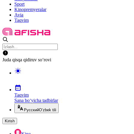
Sport
Kinopremyeralar
Avia
Taqvim
Juda qisqa qidiruv so‘rovi
Taqvim
Sana bo‘yicha tadbirlar
Русский
O‘zbek tili
Kirish
Kino