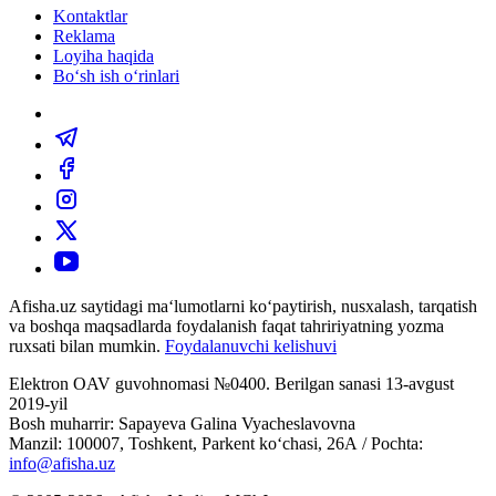
Kontaktlar
Reklama
Loyiha haqida
Bo‘sh ish o‘rinlari
Afisha.uz saytidagi ma‘lumotlarni ko‘paytirish, nusxalash, tarqatish
va boshqa maqsadlarda foydalanish faqat tahririyatning yozma
ruxsati bilan mumkin.
Foydalanuvchi kelishuvi
Elektron OAV guvohnomasi №0400. Berilgan sanasi 13-avgust
2019-yil
Bosh muharrir: Sapayeva Galina Vyacheslavovna
Manzil: 100007, Toshkent, Parkent ko‘chasi, 26А / Pochta:
info@afisha.uz