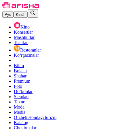
Рус
Kirish
Kino
Konsertlar
Mashhurlar
Teatrlar
Restoranlar
Ko‘rgazmalar
Bilim
Bolalar
Shahar
Premium
Foto
Do‘konlar
Stendap
Texno
Moda
Media
O‘zbekistondagi turizm
Katalog
Chegirmalar