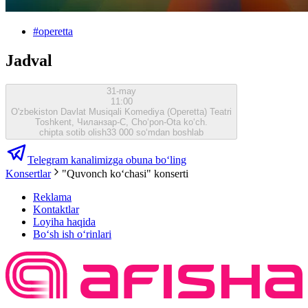
#
operetta
Jadval
31-may
11:00
O'zbekiston Davlat Musiqali Komediya (Operetta) Teatri
Toshkent, Чиланзар-C, Cho‘pon-Ota ko‘ch.
chipta sotib olish
33 000 so‘mdan boshlab
Telegram kanalimizga obuna bo‘ling
Konsertlar
"Quvonch koʻchasi" konserti
Reklama
Kontaktlar
Loyiha haqida
Bo‘sh ish o‘rinlari