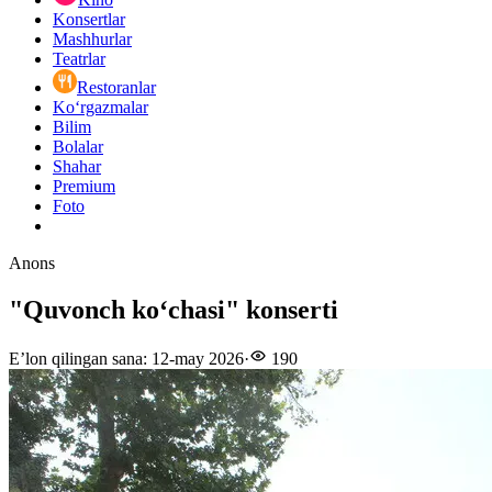
Konsertlar
Mashhurlar
Teatrlar
Restoranlar
Ko‘rgazmalar
Bilim
Bolalar
Shahar
Premium
Foto
Anons
"Quvonch koʻchasi" konserti
E’lon qilingan sana
:
12-may 2026
·
190