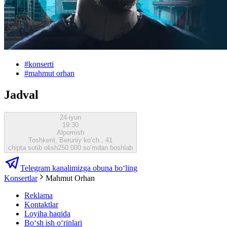
#
konserti
#
mahmut orhan
Jadval
24-iyun
19:30
Alpomish
Toshkent, Beruniy ko‘ch., 41
chipta sotib olish
250 000 so‘mdan boshlab
Telegram kanalimizga obuna bo‘ling
Konsertlar
Mahmut Orhan
Reklama
Kontaktlar
Loyiha haqida
Bo‘sh ish o‘rinlari