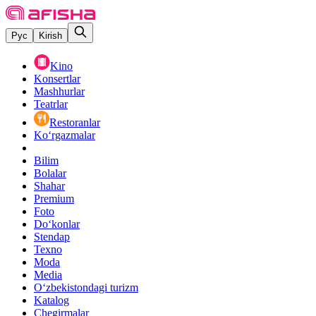
Рус
Kirish
Kino
Konsertlar
Mashhurlar
Teatrlar
Restoranlar
Ko‘rgazmalar
Bilim
Bolalar
Shahar
Premium
Foto
Do‘konlar
Stendap
Texno
Moda
Media
O‘zbekistondagi turizm
Katalog
Chegirmalar