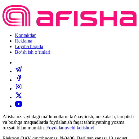
Kontaktlar
Reklama
Loyiha haqida
Bo‘sh ish o‘rinlari
Afisha.uz saytidagi ma‘lumotlarni ko‘paytirish, nusxalash, tarqatish
va boshqa maqsadlarda foydalanish faqat tahririyatning yozma
ruxsati bilan mumkin.
Foydalanuvchi kelishuvi
Elektron OAV guvohnomasi №0400. Berilgan sanasi 13-avgust