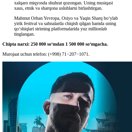
xalqaro miqyosda shuhrat qozongan. Uning musiqasi
xaus, etnik va sharqona uslublarni birlashtirgan.
Mahmut Orhan Yevropa, Osiyo va Yaqin Sharq boʻylab
yirik festival va sahnalarda chiqish qilgan hamda uning
qoʻshiqlari striming platformalarida yuz millionlab
tinglangan.
Chipta narxi: 250 000 soʻmdan 1 500 000 soʻmgacha.
Murojaat uchun telefon: (+998) 71−207−1071.