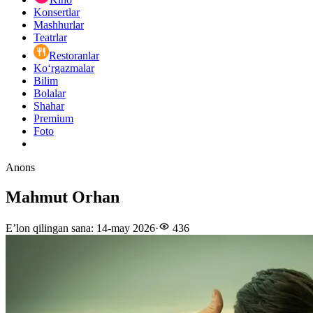
Konsertlar
Mashhurlar
Teatrlar
Restoranlar
Ko‘rgazmalar
Bilim
Bolalar
Shahar
Premium
Foto
Anons
Mahmut Orhan
E’lon qilingan sana
:
14-may 2026
·
436