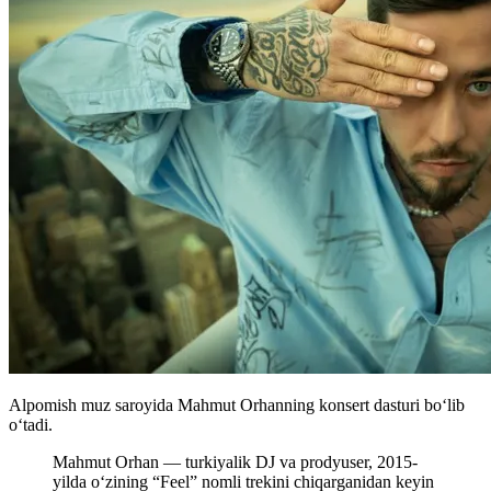
Alpomish muz saroyida Mahmut Orhanning konsert dasturi boʻlib
oʻtadi.
Mahmut Orhan — turkiyalik DJ va prodyuser, 2015-
yilda oʻzining “Feel” nomli trekini chiqarganidan keyin