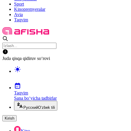
Sport
Kinopremyeralar
Avia
Taqvim
Juda qisqa qidiruv so‘rovi
Taqvim
Sana bo‘yicha tadbirlar
Русский
O‘zbek tili
Kirish
Kino