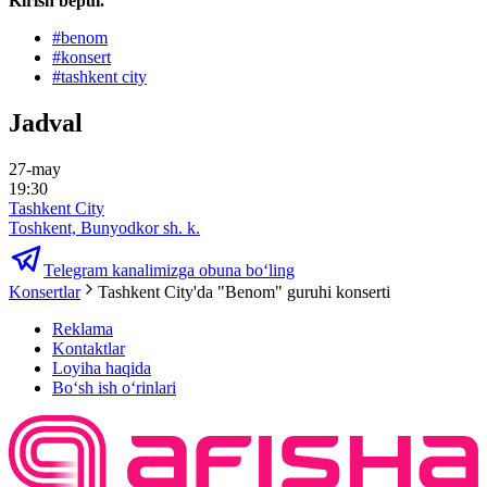
Kirish bepul.
#
benom
#
konsert
#
tashkent city
Jadval
27-may
19:30
Tashkent City
Toshkent, Bunyodkor sh. k.
Telegram kanalimizga obuna bo‘ling
Konsertlar
Tashkent City'da "Benom" guruhi konserti
Reklama
Kontaktlar
Loyiha haqida
Bo‘sh ish o‘rinlari