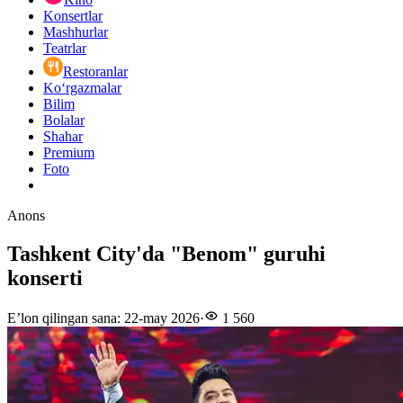
Konsertlar
Mashhurlar
Teatrlar
Restoranlar
Ko‘rgazmalar
Bilim
Bolalar
Shahar
Premium
Foto
Anons
Tashkent City'da "Benom" guruhi
konserti
E’lon qilingan sana
:
22-may 2026
·
1 560