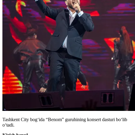
Tashkent City bogʻida “Benom” guruhining konsert dasturi boʻlib
oʻtadi.