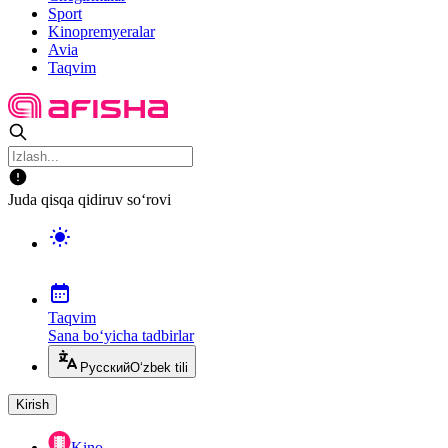
Sport
Kinopremyeralar
Avia
Taqvim
Juda qisqa qidiruv so‘rovi
Taqvim
Sana bo‘yicha tadbirlar
Русский
O‘zbek tili
Kirish
Kino