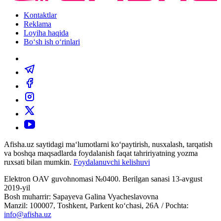
Kontaktlar
Reklama
Loyiha haqida
Bo‘sh ish o‘rinlari
Afisha.uz saytidagi ma‘lumotlarni ko‘paytirish, nusxalash, tarqatish
va boshqa maqsadlarda foydalanish faqat tahririyatning yozma
ruxsati bilan mumkin.
Foydalanuvchi kelishuvi
Elektron OAV guvohnomasi №0400. Berilgan sanasi 13-avgust
2019-yil
Bosh muharrir: Sapayeva Galina Vyacheslavovna
Manzil: 100007, Toshkent, Parkent ko‘chasi, 26А / Pochta:
info@afisha.uz