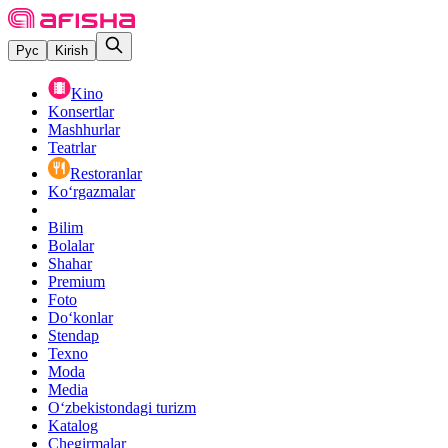
Рус
Kirish
Kino
Konsertlar
Mashhurlar
Teatrlar
Restoranlar
Ko‘rgazmalar
Bilim
Bolalar
Shahar
Premium
Foto
Do‘konlar
Stendap
Texno
Moda
Media
O‘zbekistondagi turizm
Katalog
Chegirmalar