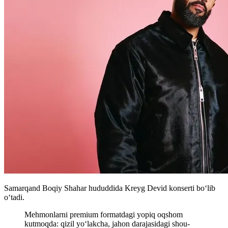
Samarqand Boqiy Shahar hududdida Kreyg Devid konserti boʻlib
oʻtadi.
Mehmonlarni premium formatdagi yopiq oqshom
kutmoqda: qizil yo‘lakcha, jahon darajasidagi shou-