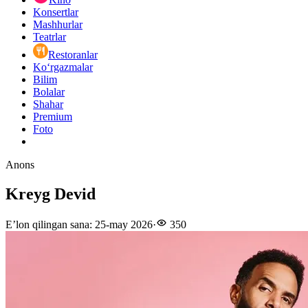
Konsertlar
Mashhurlar
Teatrlar
Restoranlar
Ko‘rgazmalar
Bilim
Bolalar
Shahar
Premium
Foto
Anons
Kreyg Devid
E’lon qilingan sana
:
25-may 2026
·
350