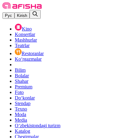
Рус
Kirish
Kino
Konsertlar
Mashhurlar
Teatrlar
Restoranlar
Ko‘rgazmalar
Bilim
Bolalar
Shahar
Premium
Foto
Do‘konlar
Stendap
Texno
Moda
Media
O‘zbekistondagi turizm
Katalog
Chegirmalar