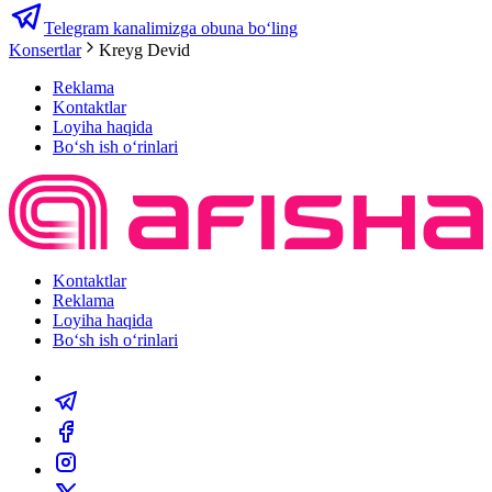
Telegram kanalimizga obuna bo‘ling
Konsertlar
Kreyg Devid
Reklama
Kontaktlar
Loyiha haqida
Bo‘sh ish o‘rinlari
Kontaktlar
Reklama
Loyiha haqida
Bo‘sh ish o‘rinlari