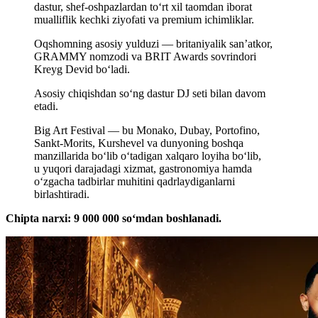
dastur, shef-oshpazlardan to‘rt xil taomdan iborat
mualliflik kechki ziyofati va premium ichimliklar.
Oqshomning asosiy yulduzi — britaniyalik san’atkor,
GRAMMY nomzodi va BRIT Awards sovrindori
Kreyg Devid bo‘ladi.
Asosiy chiqishdan so‘ng dastur DJ seti bilan davom
etadi.
Big Art Festival — bu Monako, Dubay, Portofino,
Sankt-Morits, Kurshevel va dunyoning boshqa
manzillarida bo‘lib o‘tadigan xalqaro loyiha bo‘lib,
u yuqori darajadagi xizmat, gastronomiya hamda
o‘zgacha tadbirlar muhitini qadrlaydiganlarni
birlashtiradi.
Chipta narxi: 9 000 000 soʻmdan boshlanadi.