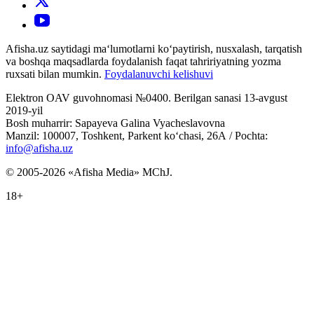
Afisha.uz saytidagi ma‘lumotlarni ko‘paytirish, nusxalash, tarqatish
va boshqa maqsadlarda foydalanish faqat tahririyatning yozma
ruxsati bilan mumkin.
Foydalanuvchi kelishuvi
Elektron OAV guvohnomasi №0400. Berilgan sanasi 13-avgust
2019-yil
Bosh muharrir: Sapayeva Galina Vyacheslavovna
Manzil: 100007, Toshkent, Parkent ko‘chasi, 26А / Pochta:
info@afisha.uz
© 2005-2026 «Afisha Media» MChJ.
18+