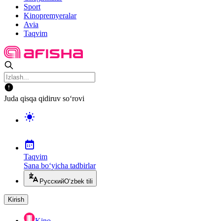
Sport
Kinopremyeralar
Avia
Taqvim
Juda qisqa qidiruv so‘rovi
Taqvim
Sana bo‘yicha tadbirlar
Русский
O‘zbek tili
Kirish
Kino