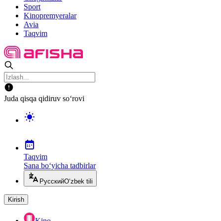
Sport
Kinopremyeralar
Avia
Taqvim
Juda qisqa qidiruv so‘rovi
Taqvim
Sana bo‘yicha tadbirlar
Русский
O‘zbek tili
Kirish
Kino