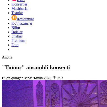
Konsertlar
Mashhurlar
Teatrlar
Restoranlar
Ko‘rgazmalar
Bilim
Bolalar
Shahar
Premium
Foto
Anons
"Tumor" ansambli konserti
E’lon qilingan sana
:
9-iyun 2026
·
353