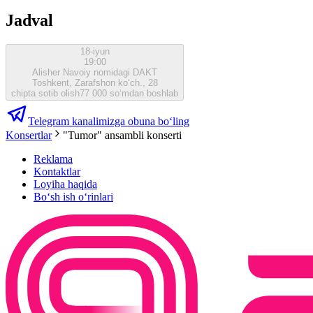
Jadval
18-iyun
19:00
Alisher Navoiy nomidagi DAKT
Toshkent, Zarafshon ko‘ch., 28
chipta sotib olish
77 000 so‘mdan boshlab
Telegram kanalimizga obuna bo‘ling
Konsertlar
"Tumor" ansambli konserti
Reklama
Kontaktlar
Loyiha haqida
Bo‘sh ish o‘rinlari