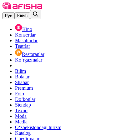
Рус
Kirish
Kino
Konsertlar
Mashhurlar
Teatrlar
Restoranlar
Ko‘rgazmalar
Bilim
Bolalar
Shahar
Premium
Foto
Do‘konlar
Stendap
Texno
Moda
Media
O‘zbekistondagi turizm
Katalog
Chegirmalar