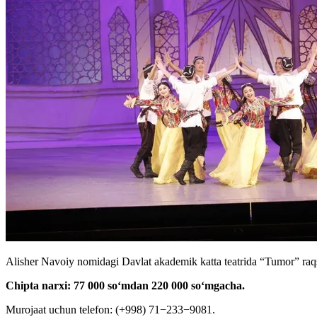
Alisher Navoiy nomidagi Davlat akademik katta teatrida “Tumor” raqs 
Chipta narxi: 77 000 soʻmdan 220 000 soʻmgacha.
Murojaat uchun telefon: (+998) 71−233−9081.