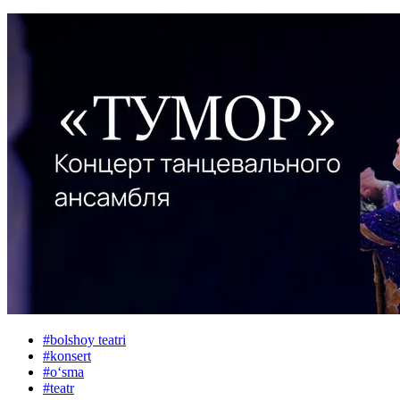
#
bolshoy teatri
#
konsert
#
oʻsma
#
teatr