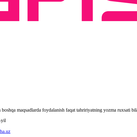
 va boshqa maqsadlarda foydalanish faqat tahririyatning yozma ruxsati 
yil
ha.uz