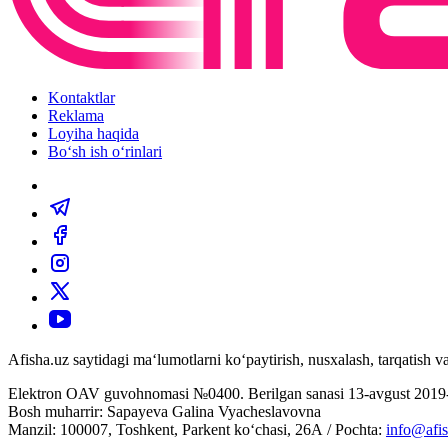
Kontaktlar
Reklama
Loyiha haqida
Bo‘sh ish o‘rinlari
Afisha.uz saytidagi ma‘lumotlarni ko‘paytirish, nusxalash, tarqatish
Elektron OAV guvohnomasi №0400. Berilgan sanasi 13-avgust 2019-
Bosh muharrir: Sapayeva Galina Vyacheslavovna
Manzil: 100007, Toshkent, Parkent ko‘chasi, 26А / Pochta:
info@afis