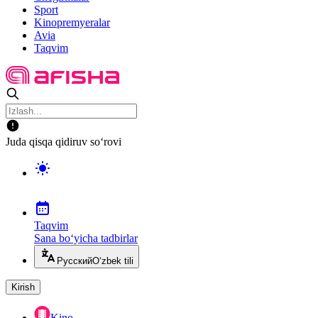
Sport
Kinopremyeralar
Avia
Taqvim
Juda qisqa qidiruv so‘rovi
Taqvim
Sana bo‘yicha tadbirlar
Русский
O‘zbek tili
Kirish
Kino