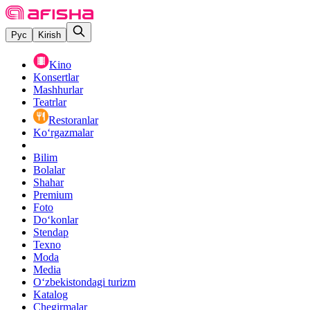
Рус
Kirish
Kino
Konsertlar
Mashhurlar
Teatrlar
Restoranlar
Ko‘rgazmalar
Bilim
Bolalar
Shahar
Premium
Foto
Do‘konlar
Stendap
Texno
Moda
Media
O‘zbekistondagi turizm
Katalog
Chegirmalar