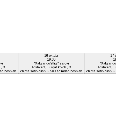
16-oktabr
17-
19:30
1
oyi
"Xalqlar do'stligi" saroyi
"Xalqlar do'
., 3
Toshkent, Furqat ko‘ch., 3
Toshkent, Fu
an boshlab
chipta sotib olish
52 500 so‘mdan boshlab
chipta sotib olish
52