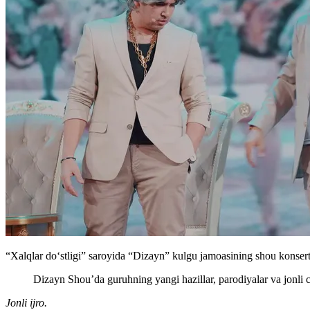
“Xalqlar doʻstligi” saroyida “Dizayn” kulgu jamoasining shou konserti
Dizayn Shou’da guruhning yangi hazillar, parodiyalar va jonli ch
Jonli ijro.