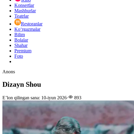
Konsertlar
Mashhurlar
Teatrlar
Restoranlar
Ko‘rgazmalar
Bilim
Bolalar
Shahar
Premium
Foto
Anons
Dizayn Shou
E’lon qilingan sana
:
10-iyun 2026
·
893