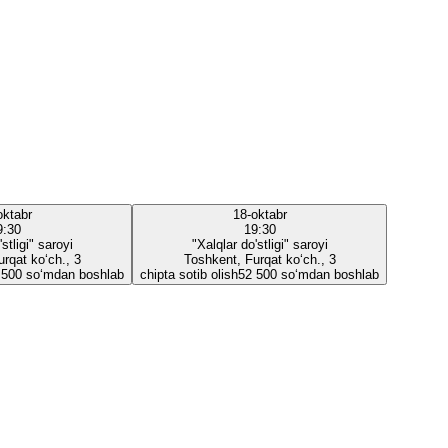
oktabr
18-oktabr
9:30
19:30
stligi" saroyi
"Xalqlar do'stligi" saroyi
rqat ko‘ch., 3
Toshkent, Furqat ko‘ch., 3
 500 so‘mdan boshlab
chipta sotib olish
52 500 so‘mdan boshlab