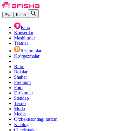
Рус
Kirish
Kino
Konsertlar
Mashhurlar
Teatrlar
Restoranlar
Ko‘rgazmalar
Bilim
Bolalar
Shahar
Premium
Foto
Do‘konlar
Stendap
Texno
Moda
Media
O‘zbekistondagi turizm
Katalog
Chegirmalar