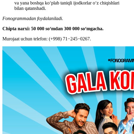
va yana boshqa koʻplab taniqli ijodkorlar oʻz chiqishlari
bilan qatanshadi.
Fonogrammadan foydalaniladi.
Chipta narxi: 50 000 soʻmdan 300 000 soʻmgacha.
Murojaat uchun telefon: (+998) 71−245−0267.