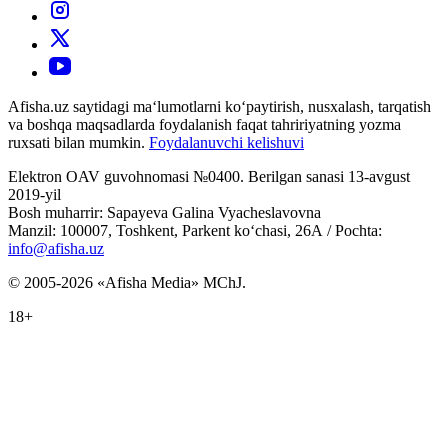
Afisha.uz saytidagi ma‘lumotlarni ko‘paytirish, nusxalash, tarqatish
va boshqa maqsadlarda foydalanish faqat tahririyatning yozma
ruxsati bilan mumkin.
Foydalanuvchi kelishuvi
Elektron OAV guvohnomasi №0400. Berilgan sanasi 13-avgust
2019-yil
Bosh muharrir: Sapayeva Galina Vyacheslavovna
Manzil: 100007, Toshkent, Parkent ko‘chasi, 26А / Pochta:
info@afisha.uz
© 2005-2026 «Afisha Media» MChJ.
18+