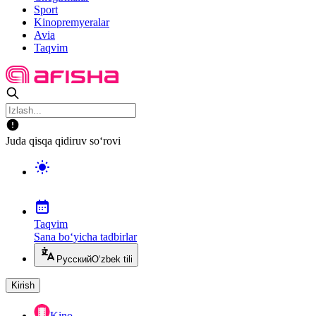
Sport
Kinopremyeralar
Avia
Taqvim
Juda qisqa qidiruv so‘rovi
Taqvim
Sana bo‘yicha tadbirlar
Русский
O‘zbek tili
Kirish
Kino