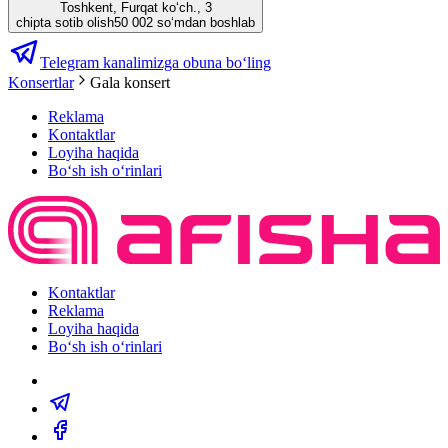
Toshkent, Furqat ko‘ch., 3
chipta sotib olish
50 002 so‘mdan boshlab
Telegram kanalimizga obuna bo‘ling
Konsertlar
Gala konsert
Reklama
Kontaktlar
Loyiha haqida
Bo‘sh ish o‘rinlari
Kontaktlar
Reklama
Loyiha haqida
Bo‘sh ish o‘rinlari