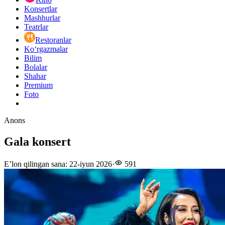
Konsertlar
Mashhurlar
Teatrlar
Restoranlar
Ko‘rgazmalar
Bilim
Bolalar
Shahar
Premium
Foto
Anons
Gala konsert
E’lon qilingan sana
:
22-iyun 2026
·
591