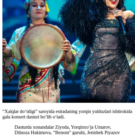
“Xalqlar doʻstligi” saroyida estradaning yorqin yulduzlari ishtirokida
gala konsert dasturi boʻlib oʻtadi.
Dasturda xonandalar Ziyoda, Yorqinxoʻja Umarov,
Dilnoza Hakimova, “Benom” guruhi, Jenisbek Piyazov