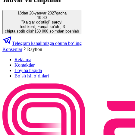
18dan 20-yanvar 2027gacha
19:30
"Xalqlar do'stligi" saroyi
Toshkent, Furqat ko‘ch., 3
chipta sotib olish
150 000 so‘mdan boshlab
Telegram kanalimizga obuna bo‘ling
Konsertlar
Rayhon
Reklama
Kontaktlar
Loyiha haqida
Bo‘sh ish o‘rinlari