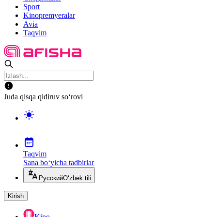
Sport
Kinopremyeralar
Avia
Taqvim
Juda qisqa qidiruv so‘rovi
Taqvim
Sana bo‘yicha tadbirlar
Русский
O‘zbek tili
Kirish
Kino