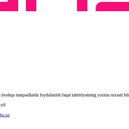
 va boshqa maqsadlarda foydalanish faqat tahririyatning yozma ruxsati 
yil
ha.uz