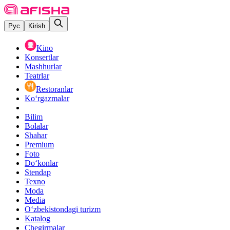
Рус
Kirish
Kino
Konsertlar
Mashhurlar
Teatrlar
Restoranlar
Ko‘rgazmalar
Bilim
Bolalar
Shahar
Premium
Foto
Do‘konlar
Stendap
Texno
Moda
Media
O‘zbekistondagi turizm
Katalog
Chegirmalar