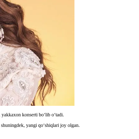
akkaxon konserti boʻlib oʻtadi.
 shuningdek, yangi qoʻshiqlari joy olgan.