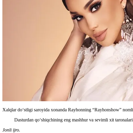
Xalqlar do‘stligi saroyida xonanda Rayhonning “Rayhonshow” nomli y
Dasturdan qo‘shiqchining eng mashhur va sevimli xit taronalari
Jonli ijro.