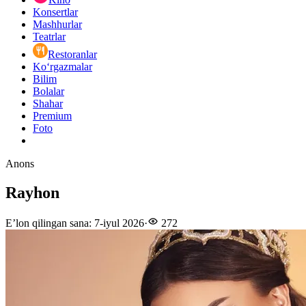
Konsertlar
Mashhurlar
Teatrlar
Restoranlar
Ko‘rgazmalar
Bilim
Bolalar
Shahar
Premium
Foto
Anons
Rayhon
E’lon qilingan sana
:
7-iyul 2026
·
272