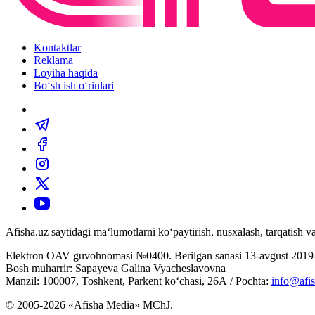
Kontaktlar
Reklama
Loyiha haqida
Bo‘sh ish o‘rinlari
Afisha.uz saytidagi ma‘lumotlarni ko‘paytirish, nusxalash, tarqatish
Elektron OAV guvohnomasi №0400. Berilgan sanasi 13-avgust 2019-
Bosh muharrir: Sapayeva Galina Vyacheslavovna
Manzil: 100007, Toshkent, Parkent ko‘chasi, 26А / Pochta:
info@afis
© 2005-2026 «Afisha Media» MChJ.