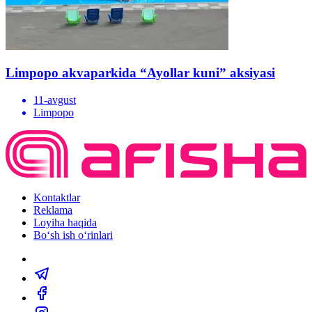
Limpopo akvaparkida “Ayollar kuni” aksiyasi
11-avgust
Limpopo
Kontaktlar
Reklama
Loyiha haqida
Bo‘sh ish o‘rinlari