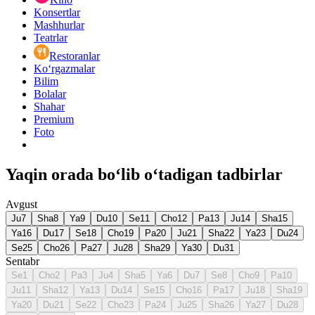
Konsertlar
Mashhurlar
Teatrlar
Restoranlar
Ko‘rgazmalar
Bilim
Bolalar
Shahar
Premium
Foto
Yaqin orada bo‘lib o‘tadigan tadbirlar
Avgust
Ju
7
Sha
8
Ya
9
Du
10
Se
11
Cho
12
Pa
13
Ju
14
Sha
15
Ya
16
Du
17
Se
18
Cho
19
Pa
20
Ju
21
Sha
22
Ya
23
Du
24
Se
25
Cho
26
Pa
27
Ju
28
Sha
29
Ya
30
Du
31
Sentabr
Se
1
Cho
2
Pa
3
Ju
4
Sha
5
Ya
6
Du
7
Se
8
Cho
9
Pa
10
Ju
11
Sha
12
Ya
13
Du
14
Se
15
Cho
16
Pa
17
Ju
18
Sha
19
Ya
20
Du
21
Se
22
Cho
23
Pa
24
Ju
25
Sha
26
Ya
27
Du
28