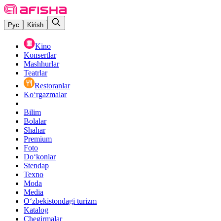
Рус
Kirish
Kino
Konsertlar
Mashhurlar
Teatrlar
Restoranlar
Ko‘rgazmalar
Bilim
Bolalar
Shahar
Premium
Foto
Do‘konlar
Stendap
Texno
Moda
Media
O‘zbekistondagi turizm
Katalog
Chegirmalar