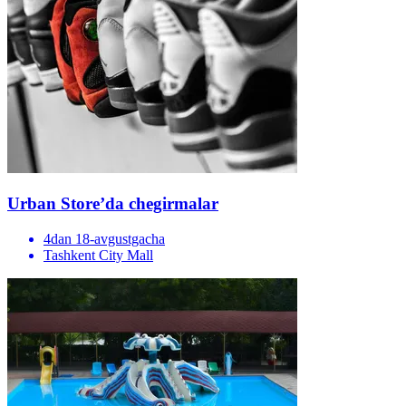
Urban Store’da chegirmalar
4dan 18-avgustgacha
Tashkent City Mall