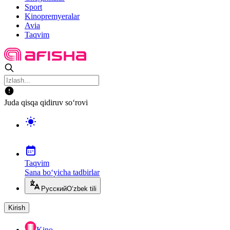
Sport
Kinopremyeralar
Avia
Taqvim
Juda qisqa qidiruv so‘rovi
Taqvim
Sana bo‘yicha tadbirlar
Русский
O‘zbek tili
Kirish
Kino