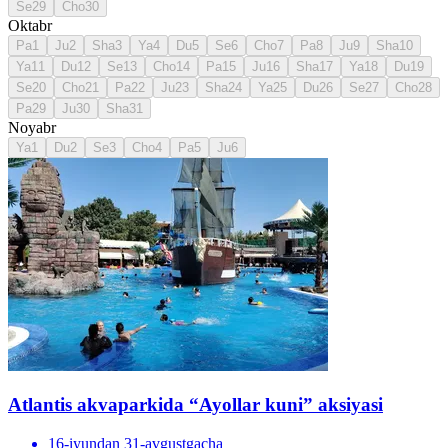
Se
29
Cho
30
Oktabr
Pa
1
Ju
2
Sha
3
Ya
4
Du
5
Se
6
Cho
7
Pa
8
Ju
9
Sha
10
Ya
11
Du
12
Se
13
Cho
14
Pa
15
Ju
16
Sha
17
Ya
18
Du
19
Se
20
Cho
21
Pa
22
Ju
23
Sha
24
Ya
25
Du
26
Se
27
Cho
28
Pa
29
Ju
30
Sha
31
Noyabr
Ya
1
Du
2
Se
3
Cho
4
Pa
5
Ju
6
Atlantis akvaparkida “Ayollar kuni” aksiyasi
16-iyundan 31-avgustgacha