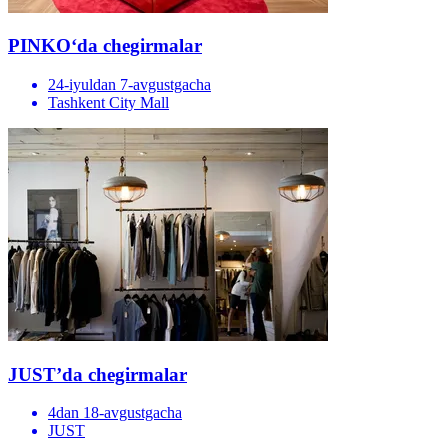
PINKOʻda chegirmalar
24-iyuldan 7-avgustgacha
Tashkent City Mall
JUST’da chegirmalar
4dan 18-avgustgacha
JUST