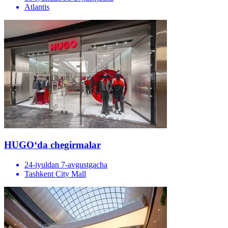
Atlantis
HUGOʻda chegirmalar
24-iyuldan 7-avgustgacha
Tashkent City Mall