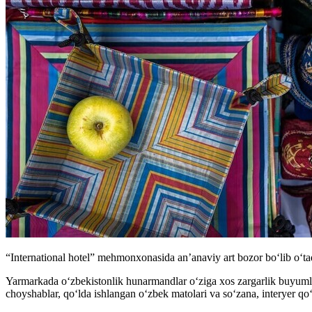
“International hotel” mehmonxonasida an’anaviy art bozor bo‘lib o‘ta
Yarmarkada o‘zbekistonlik hunarmandlar o‘ziga xos zargarlik buyumlari
choyshablar, qo‘lda ishlangan o‘zbek matolari va so‘zana, interyer qo