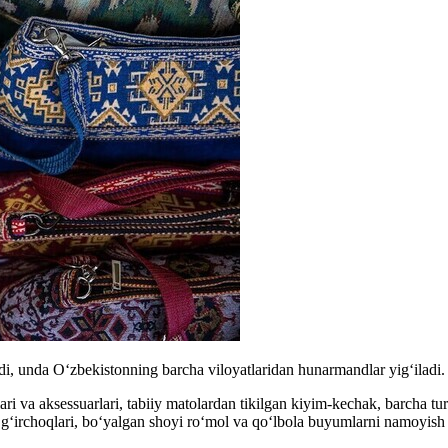
di, unda Oʻzbekistonning barcha viloyatlaridan hunarmandlar yigʻiladi.
 va aksessuarlari, tabiiy matolardan tikilgan kiyim-kechak, barcha turd
‘g‘irchoqlari, bo‘yalgan shoyi ro‘mol va qo‘lbola buyumlarni namoyish e