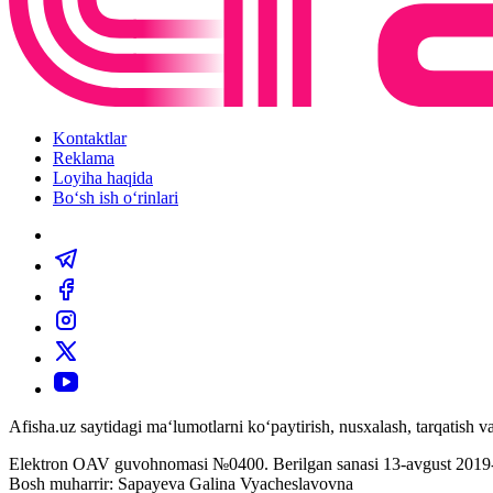
Kontaktlar
Reklama
Loyiha haqida
Bo‘sh ish o‘rinlari
Afisha.uz saytidagi ma‘lumotlarni ko‘paytirish, nusxalash, tarqatish
Elektron OAV guvohnomasi №0400. Berilgan sanasi 13-avgust 2019-
Bosh muharrir: Sapayeva Galina Vyacheslavovna