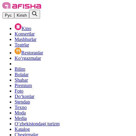
Рус
Kirish
Kino
Konsertlar
Mashhurlar
Teatrlar
Restoranlar
Ko‘rgazmalar
Bilim
Bolalar
Shahar
Premium
Foto
Do‘konlar
Stendap
Texno
Moda
Media
O‘zbekistondagi turizm
Katalog
Chegirmalar