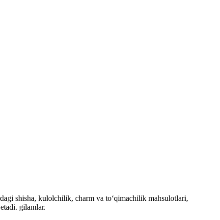
agi shisha, kulolchilik, charm va to‘qimachilik mahsulotlari,
tadi. gilamlar.