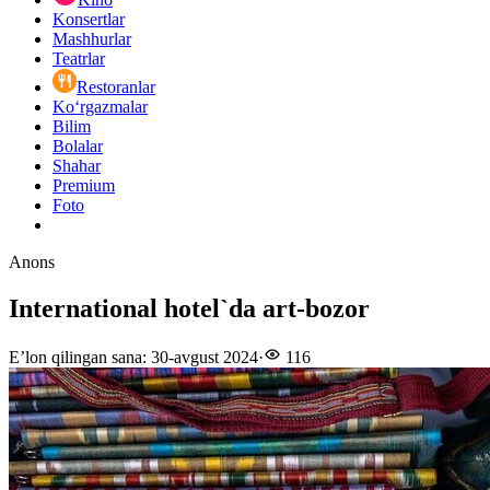
Konsertlar
Mashhurlar
Teatrlar
Restoranlar
Ko‘rgazmalar
Bilim
Bolalar
Shahar
Premium
Foto
Anons
International hotel`da art-bozor
E’lon qilingan sana
:
30-avgust 2024
·
116