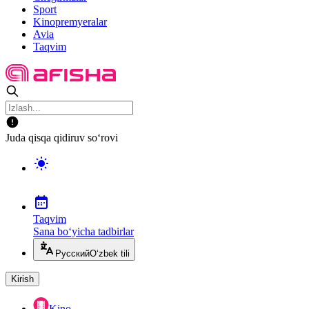
Sport
Kinopremyeralar
Avia
Taqvim
Juda qisqa qidiruv so‘rovi
Taqvim
Sana bo‘yicha tadbirlar
Русский
O‘zbek tili
Kirish
Kino