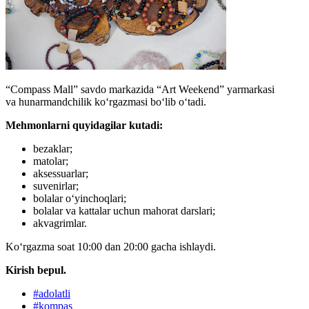
“Compass Mall” savdo markazida “Art Weekend” yarmarkasi
va hunarmandchilik ko‘rgazmasi bo‘lib o‘tadi.
Mehmonlarni quyidagilar kutadi:
bezaklar;
matolar;
aksessuarlar;
suvenirlar;
bolalar oʻyinchoqlari;
bolalar va kattalar uchun mahorat darslari;
akvagrimlar.
Ko‘rgazma soat 10:00 dan 20:00 gacha ishlaydi.
Kirish bepul.
#
adolatli
#
kompas