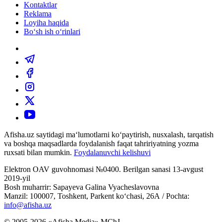
Kontaktlar
Reklama
Loyiha haqida
Bo‘sh ish o‘rinlari
Afisha.uz saytidagi ma‘lumotlarni ko‘paytirish, nusxalash, tarqatish
va boshqa maqsadlarda foydalanish faqat tahririyatning yozma
ruxsati bilan mumkin.
Foydalanuvchi kelishuvi
Elektron OAV guvohnomasi №0400. Berilgan sanasi 13-avgust
2019-yil
Bosh muharrir: Sapayeva Galina Vyacheslavovna
Manzil: 100007, Toshkent, Parkent ko‘chasi, 26А / Pochta:
info@afisha.uz
© 2005-2026 «Afisha Media» MChJ.