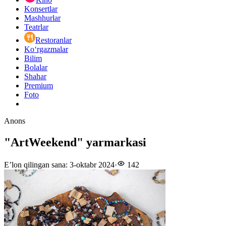
Konsertlar
Mashhurlar
Teatrlar
Restoranlar
Ko‘rgazmalar
Bilim
Bolalar
Shahar
Premium
Foto
Anons
"ArtWeekend" yarmarkasi
E’lon qilingan sana
:
3-oktabr 2024
·
142