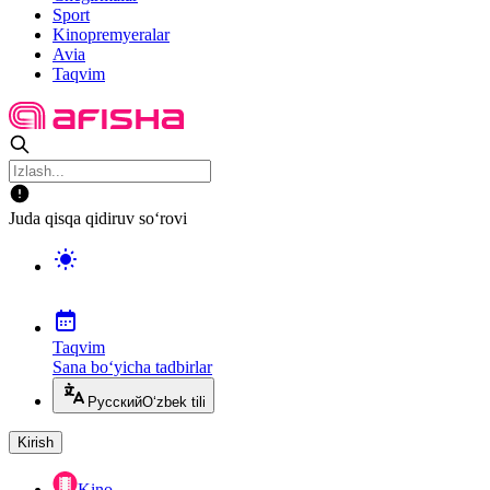
Sport
Kinopremyeralar
Avia
Taqvim
Juda qisqa qidiruv so‘rovi
Taqvim
Sana bo‘yicha tadbirlar
Русский
O‘zbek tili
Kirish
Kino