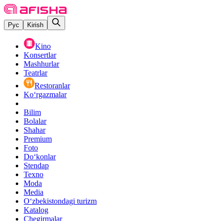
Рус
Kirish
Kino
Konsertlar
Mashhurlar
Teatrlar
Restoranlar
Ko‘rgazmalar
Bilim
Bolalar
Shahar
Premium
Foto
Do‘konlar
Stendap
Texno
Moda
Media
O‘zbekistondagi turizm
Katalog
Chegirmalar