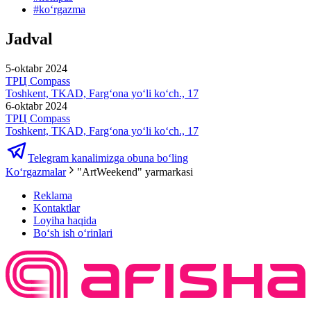
#
koʻrgazma
Jadval
5-oktabr 2024
ТРЦ Compass
Toshkent, TKAD, Farg‘ona yo‘li ko‘ch., 17
6-oktabr 2024
ТРЦ Compass
Toshkent, TKAD, Farg‘ona yo‘li ko‘ch., 17
Telegram kanalimizga obuna bo‘ling
Ko‘rgazmalar
"ArtWeekend" yarmarkasi
Reklama
Kontaktlar
Loyiha haqida
Bo‘sh ish o‘rinlari