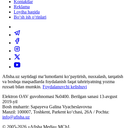
Kontaktlar
Reklama
Loyiha haqida
Bo‘sh ish o‘rinlari
Afisha.uz saytidagi ma‘lumotlarni ko‘paytirish, nusxalash, tarqatish
va boshqa maqsadlarda foydalanish faqat tahririyatning yozma
ruxsati bilan mumkin.
Foydalanuvchi kelishuvi
Elektron OAV guvohnomasi №0400. Berilgan sanasi 13-avgust
2019-yil
Bosh muharrir: Sapayeva Galina Vyacheslavovna
Manzil: 100007, Toshkent, Parkent ko‘chasi, 26А / Pochta:
info@afisha.uz
© 2005-2026 «Afisha Media» MChJ.