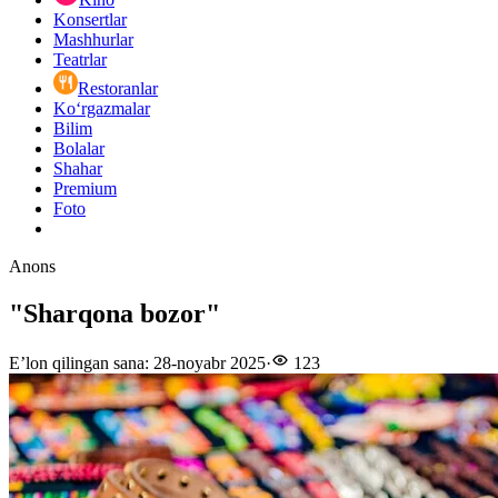
Konsertlar
Mashhurlar
Teatrlar
Restoranlar
Ko‘rgazmalar
Bilim
Bolalar
Shahar
Premium
Foto
Anons
"Sharqona bozor"
E’lon qilingan sana
:
28-noyabr 2025
·
123