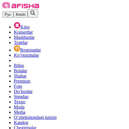
Рус
Kirish
Kino
Konsertlar
Mashhurlar
Teatrlar
Restoranlar
Ko‘rgazmalar
Bilim
Bolalar
Shahar
Premium
Foto
Do‘konlar
Stendap
Texno
Moda
Media
O‘zbekistondagi turizm
Katalog
Chegirmalar