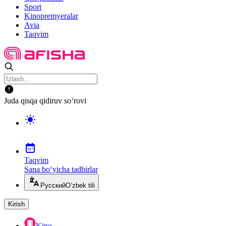
Sport
Kinopremyeralar
Avia
Taqvim
Juda qisqa qidiruv so‘rovi
Taqvim
Sana bo‘yicha tadbirlar
Русский
O‘zbek tili
Kirish
Kino