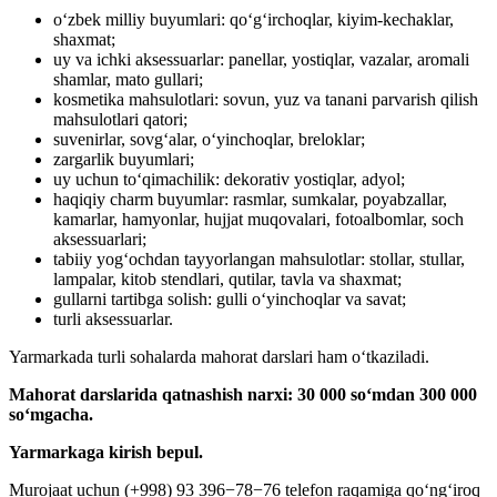
oʻzbek milliy buyumlari: qoʻgʻirchoqlar, kiyim-kechaklar,
shaxmat;
uy va ichki aksessuarlar: panellar, yostiqlar, vazalar, aromali
shamlar, mato gullari;
kosmetika mahsulotlari: sovun, yuz va tanani parvarish qilish
mahsulotlari qatori;
suvenirlar, sovgʻalar, oʻyinchoqlar, breloklar;
zargarlik buyumlari;
uy uchun toʻqimachilik: dekorativ yostiqlar, adyol;
haqiqiy charm buyumlar: rasmlar, sumkalar, poyabzallar,
kamarlar, hamyonlar, hujjat muqovalari, fotoalbomlar, soch
aksessuarlari;
tabiiy yogʻochdan tayyorlangan mahsulotlar: stollar, stullar,
lampalar, kitob stendlari, qutilar, tavla va shaxmat;
gullarni tartibga solish: gulli oʻyinchoqlar va savat;
turli aksessuarlar.
Yarmarkada turli sohalarda mahorat darslari ham o‘tkaziladi.
Mahorat darslarida qatnashish narxi: 30 000 soʻmdan 300 000
soʻmgacha.
Yarmarkaga kirish bepul.
Murojaat uchun (+998) 93 396−78−76 telefon raqamiga qoʻngʻiroq