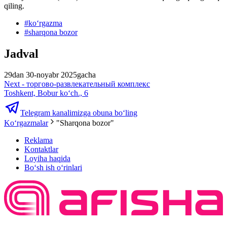
qiling.
#
koʻrgazma
#
sharqona bozor
Jadval
29dan 30-noyabr 2025gacha
Next - торгово-развлекательный комплекс
Toshkent, Bobur ko‘ch., 6
Telegram kanalimizga obuna bo‘ling
Ko‘rgazmalar
"Sharqona bozor"
Reklama
Kontaktlar
Loyiha haqida
Bo‘sh ish o‘rinlari