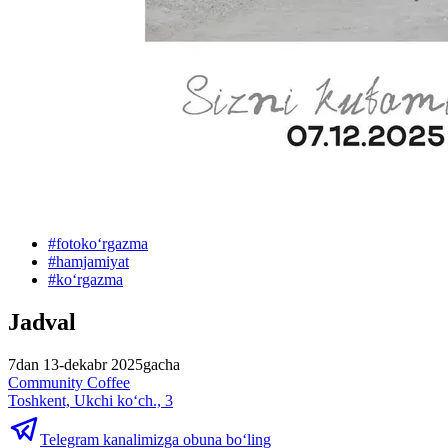
#
fotokoʻrgazma
#
hamjamiyat
#
koʻrgazma
Jadval
7dan 13-dekabr 2025gacha
Community Coffee
Toshkent, Ukchi ko‘ch., 3
Telegram kanalimizga obuna bo‘ling