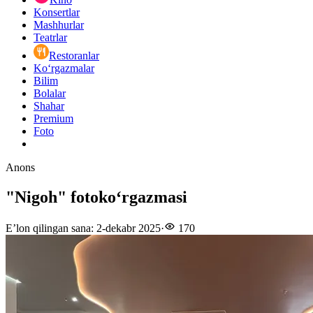
Konsertlar
Mashhurlar
Teatrlar
Restoranlar
Ko‘rgazmalar
Bilim
Bolalar
Shahar
Premium
Foto
Anons
"Nigoh" fotokoʻrgazmasi
E’lon qilingan sana
:
2-dekabr 2025
·
170