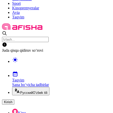
Sport
Kinopremyeralar
Avia
Taqvim
Juda qisqa qidiruv so‘rovi
Taqvim
Sana bo‘yicha tadbirlar
Русский
O‘zbek tili
Kirish
Kino