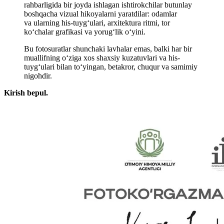
rahbarligida bir joyda ishlagan ishtirokchilar butunlay
boshqacha vizual hikoyalarni yaratdilar: odamlar
va ularning his-tuyg‘ulari, arxitektura ritmi, tor
ko‘chalar grafikasi va yorug‘lik o‘yini.
Bu fotosuratlar shunchaki lavhalar emas, balki har bir
muallifning oʻziga xos shaxsiy kuzatuvlari va his-
tuyg‘ulari bilan to‘yingan, betakror, chuqur va samimiy
nigohdir.
Kirish bepul.