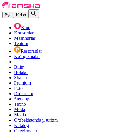
Рус
Kirish
Kino
Konsertlar
Mashhurlar
Teatrlar
Restoranlar
Ko‘rgazmalar
Bilim
Bolalar
Shahar
Premium
Foto
Do‘konlar
Stendap
Texno
Moda
Media
O‘zbekistondagi turizm
Katalog
Chegirmalar