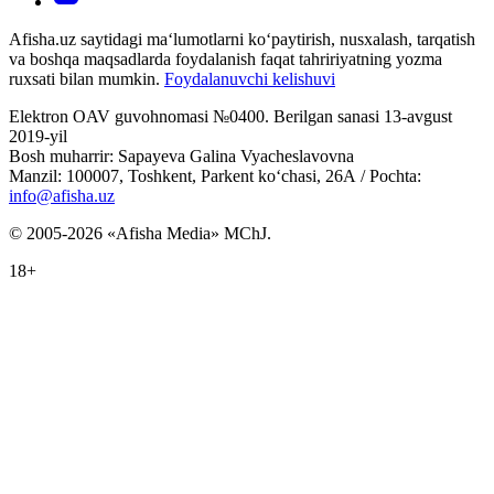
Afisha.uz saytidagi ma‘lumotlarni ko‘paytirish, nusxalash, tarqatish
va boshqa maqsadlarda foydalanish faqat tahririyatning yozma
ruxsati bilan mumkin.
Foydalanuvchi kelishuvi
Elektron OAV guvohnomasi №0400. Berilgan sanasi 13-avgust
2019-yil
Bosh muharrir: Sapayeva Galina Vyacheslavovna
Manzil: 100007, Toshkent, Parkent ko‘chasi, 26А / Pochta:
info@afisha.uz
© 2005-2026 «Afisha Media» MChJ.
18+