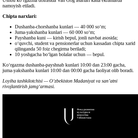
Ushbu koʻrgazma doirasida Van Gog asarlari katta ekranlarda
namoyish etiladi.
Chipta narxlari:
Dushanba-chorshanba kunlari — 40 000 soʻm;
Juma-yakshanba kunlari — 60 000 soʻm;
Payshanba kuni — kirish bepul, jonli navbat asosida;
oʻquvchi, student va pensionerlar uchun kassadan chipta xarid
qilinganda 50 foiz chegirma beriladi;
10 yoshgacha boʻlgan bolalar uchun — bepul.
Koʻrgazma dushanba-payshnab kunlari 10:00 dan 23:00 gacha,
juma-yakshanba kunlari 10:00 dan 00:00 gacha faoliyat olib boradi.
Loyiha tashkilotchisi — Oʻzbekiston Madaniyat va san’atni
rivojlantirish jamgʻarmasi.