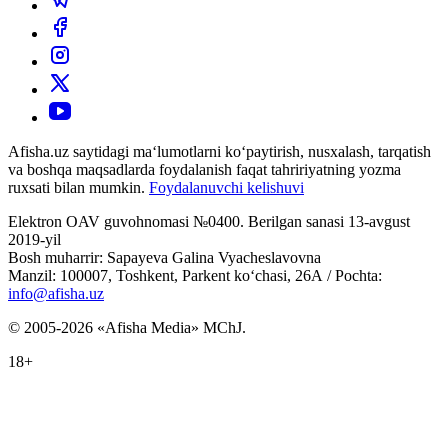
Afisha.uz saytidagi ma‘lumotlarni ko‘paytirish, nusxalash, tarqatish
va boshqa maqsadlarda foydalanish faqat tahririyatning yozma
ruxsati bilan mumkin.
Foydalanuvchi kelishuvi
Elektron OAV guvohnomasi №0400. Berilgan sanasi 13-avgust
2019-yil
Bosh muharrir: Sapayeva Galina Vyacheslavovna
Manzil: 100007, Toshkent, Parkent ko‘chasi, 26А / Pochta:
info@afisha.uz
© 2005-2026 «Afisha Media» MChJ.
18+