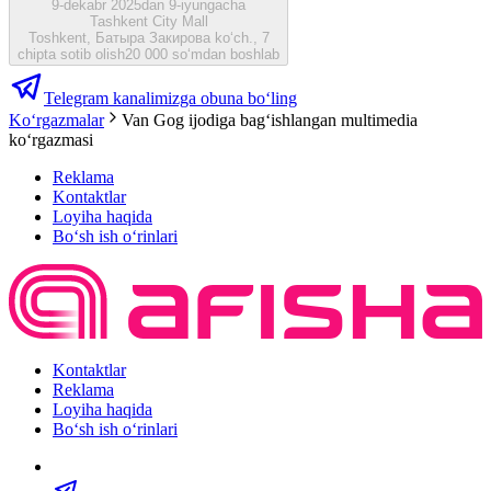
9-dekabr 2025dan 9-iyungacha
Tashkent City Mall
Toshkent, Батыра Закирова ko‘ch., 7
chipta sotib olish
20 000 so‘mdan boshlab
Telegram kanalimizga obuna bo‘ling
Ko‘rgazmalar
Van Gog ijodiga bagʻishlangan multimedia
koʻrgazmasi
Reklama
Kontaktlar
Loyiha haqida
Bo‘sh ish o‘rinlari
Kontaktlar
Reklama
Loyiha haqida
Bo‘sh ish o‘rinlari