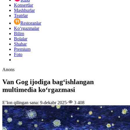
Konsertlar
Mashhurlar
Teatrlar
Restoranlar
Ko‘rgazmalar
Bilim
Bolalar
Shahar
Premium
Foto
Anons
Van Gog ijodiga bagʻishlangan
multimedia koʻrgazmasi
E’lon qilingan sana
:
9-dekabr 2025
·
3 408