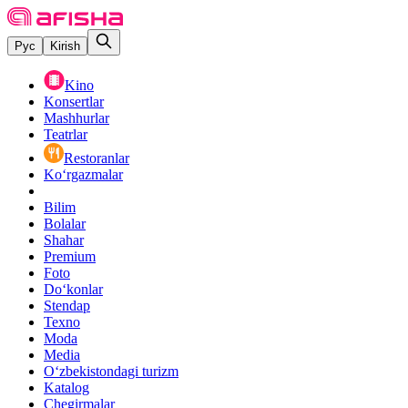
Рус
Kirish
Kino
Konsertlar
Mashhurlar
Teatrlar
Restoranlar
Ko‘rgazmalar
Bilim
Bolalar
Shahar
Premium
Foto
Do‘konlar
Stendap
Texno
Moda
Media
O‘zbekistondagi turizm
Katalog
Chegirmalar