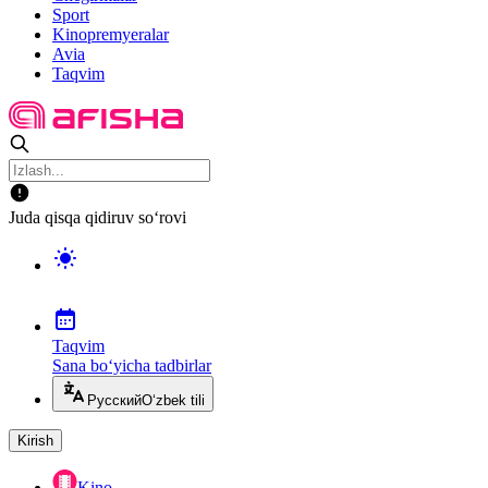
Sport
Kinopremyeralar
Avia
Taqvim
Juda qisqa qidiruv so‘rovi
Taqvim
Sana bo‘yicha tadbirlar
Русский
O‘zbek tili
Kirish
Kino