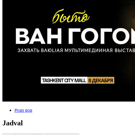
#
van gog
Jadval