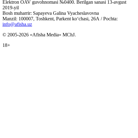
Elektron OAV guvohnomasi №0400. Berilgan sanasi 13-avgust
2019-yil
Bosh muharrir: Sapayeva Galina Vyacheslavovna
Manzil: 100007, Toshkent, Parkent ko‘chasi, 26А / Pochta:
info@afisha.uz
© 2005-2026 «Afisha Media» MChJ.
18+