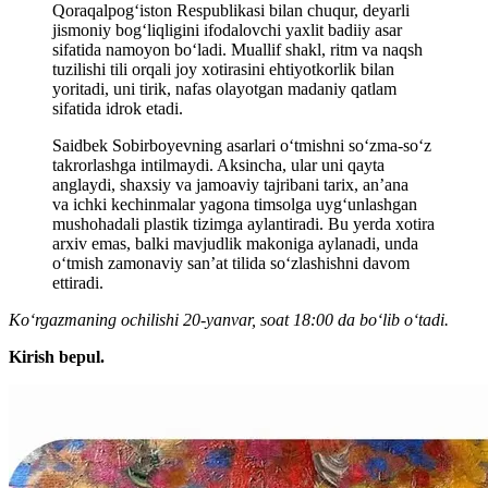
Qoraqalpog‘iston Respublikasi bilan chuqur, deyarli
jismoniy bog‘liqligini ifodalovchi yaxlit badiiy asar
sifatida namoyon bo‘ladi. Muallif shakl, ritm va naqsh
tuzilishi tili orqali joy xotirasini ehtiyotkorlik bilan
yoritadi, uni tirik, nafas olayotgan madaniy qatlam
sifatida idrok etadi.
Saidbek Sobirboyevning asarlari o‘tmishni so‘zma-so‘z
takrorlashga intilmaydi. Aksincha, ular uni qayta
anglaydi, shaxsiy va jamoaviy tajribani tarix, an’ana
va ichki kechinmalar yagona timsolga uyg‘unlashgan
mushohadali plastik tizimga aylantiradi. Bu yerda xotira
arxiv emas, balki mavjudlik makoniga aylanadi, unda
o‘tmish zamonaviy san’at tilida so‘zlashishni davom
ettiradi.
Koʻrgazmaning ochilishi 20-yanvar, soat 18:00 da boʻlib oʻtadi.
Kirish bepul.