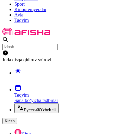
Sport
Kinopremyeralar
Avia
Taqvim
Juda qisqa qidiruv so‘rovi
Taqvim
Sana bo‘yicha tadbirlar
Русский
O‘zbek tili
Kirish
Kino