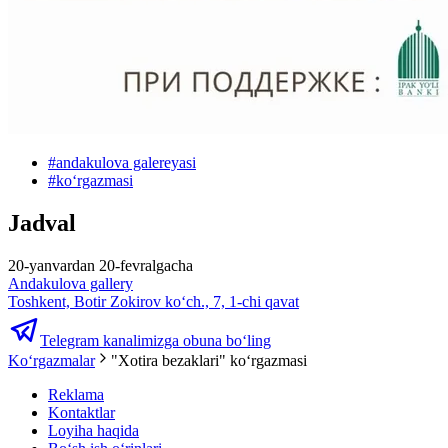
#
andakulova galereyasi
#
koʻrgazmasi
Jadval
20-yanvardan 20-fevralgacha
Andakulova gallery
Toshkent, Botir Zokirov ko‘ch., 7, 1-chi qavat
Telegram kanalimizga obuna bo‘ling
Ko‘rgazmalar
"Xotira bezaklari" koʻrgazmasi
Reklama
Kontaktlar
Loyiha haqida