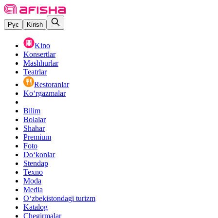
Рус
Kirish
Kino
Konsertlar
Mashhurlar
Teatrlar
Restoranlar
Ko‘rgazmalar
Bilim
Bolalar
Shahar
Premium
Foto
Do‘konlar
Stendap
Texno
Moda
Media
O‘zbekistondagi turizm
Katalog
Chegirmalar