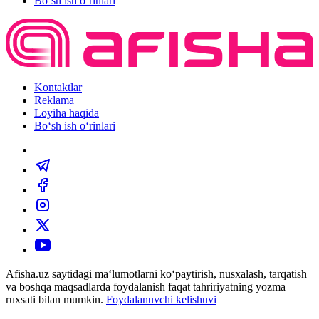
Bo‘sh ish o‘rinlari
Kontaktlar
Reklama
Loyiha haqida
Bo‘sh ish o‘rinlari
Afisha.uz saytidagi ma‘lumotlarni ko‘paytirish, nusxalash, tarqatish
va boshqa maqsadlarda foydalanish faqat tahririyatning yozma
ruxsati bilan mumkin.
Foydalanuvchi kelishuvi