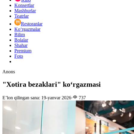
Konsertlar
Mashhurlar
Teatrlar
Restoranlar
Ko‘rgazmalar
Bilim
Bolalar
Shahar
Premium
Foto
Anons
"Xotira bezaklari" koʻrgazmasi
E’lon qilingan sana
:
19-yanvar 2026
·
737