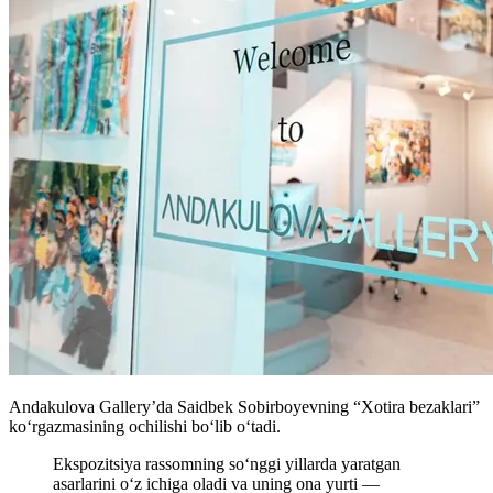
Andakulova Gallery’da Saidbek Sobirboyevning “Xotira bezaklari”
koʻrgazmasining ochilishi boʻlib oʻtadi.
Ekspozitsiya rassomning so‘nggi yillarda yaratgan
asarlarini o‘z ichiga oladi va uning ona yurti —