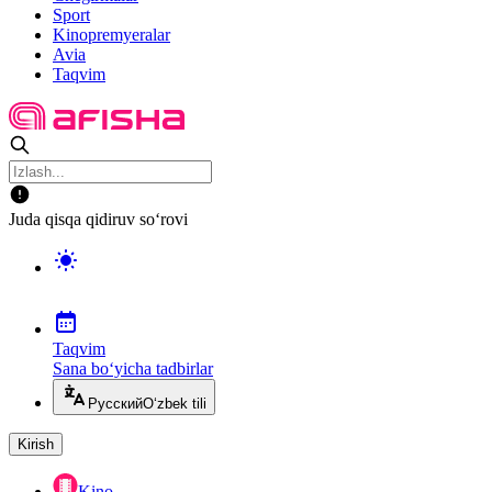
Sport
Kinopremyeralar
Avia
Taqvim
Juda qisqa qidiruv so‘rovi
Taqvim
Sana bo‘yicha tadbirlar
Русский
O‘zbek tili
Kirish
Kino