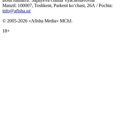
Bosh muharrir: Sapayeva Galina Vyacheslavovna
Manzil: 100007, Toshkent, Parkent ko‘chasi, 26А / Pochta:
info@afisha.uz
© 2005-2026 «Afisha Media» MChJ.
18+