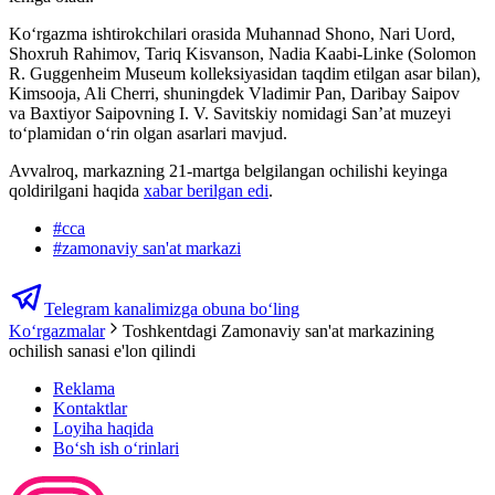
Ko‘rgazma ishtirokchilari orasida Muhannad Shono, Nari Uord,
Shoxruh Rahimov, Tariq Kisvanson, Nadia Kaabi-Linke (Solomon
R. Guggenheim Museum kolleksiyasidan taqdim etilgan asar bilan),
Kimsooja, Ali Cherri, shuningdek Vladimir Pan, Daribay Saipov
va Baxtiyor Saipovning I. V. Savitskiy nomidagi San’at muzeyi
to‘plamidan o‘rin olgan asarlari mavjud.
Avvalroq, markazning 21-martga belgilangan ochilishi keyinga
qoldirilgani haqida
xabar berilgan edi
.
#
cca
#
zamonaviy san'at markazi
Telegram kanalimizga obuna bo‘ling
Ko‘rgazmalar
Toshkentdagi Zamonaviy san'at markazining
ochilish sanasi e'lon qilindi
Reklama
Kontaktlar
Loyiha haqida
Bo‘sh ish o‘rinlari