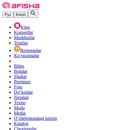
Рус
Kirish
Kino
Konsertlar
Mashhurlar
Teatrlar
Restoranlar
Ko‘rgazmalar
Bilim
Bolalar
Shahar
Premium
Foto
Do‘konlar
Stendap
Texno
Moda
Media
O‘zbekistondagi turizm
Katalog
Chegirmalar