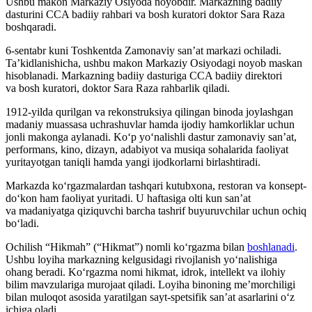
Ushbu makon Markaziy Osiyoda noyobdir.
Markazning badiiy
dasturini CCA badiiy rahbari va bosh kuratori doktor Sara Raza
boshqaradi.
6-sentabr kuni Toshkentda Zamonaviy san’at markazi ochiladi.
Ta’kidlanishicha, ushbu makon Markaziy Osiyodagi noyob maskan
hisoblanadi. Markazning badiiy dasturiga CCA badiiy direktori
va bosh kuratori, doktor Sara Raza rahbarlik qiladi.
1912-yilda qurilgan va rekonstruksiya qilingan binoda joylashgan
madaniy muassasa uchrashuvlar hamda ijodiy hamkorliklar uchun
jonli makonga aylanadi. Ko‘p yo‘nalishli dastur zamonaviy san’at,
performans, kino, dizayn, adabiyot va musiqa sohalarida faoliyat
yuritayotgan taniqli hamda yangi ijodkorlarni birlashtiradi.
Markazda ko‘rgazmalardan tashqari kutubxona, restoran va konsept-
do‘kon ham faoliyat yuritadi. U haftasiga olti kun san’at
va madaniyatga qiziquvchi barcha tashrif buyuruvchilar uchun ochiq
bo‘ladi.
Ochilish “Hikmah” (“Hikmat”) nomli ko‘rgazma bilan
boshlanadi
.
Ushbu loyiha markazning kelgusidagi rivojlanish yo‘nalishiga
ohang beradi. Ko‘rgazma nomi hikmat, idrok, intellekt va ilohiy
bilim mavzulariga murojaat qiladi. Loyiha binoning me’morchiligi
bilan muloqot asosida yaratilgan sayt-spetsifik san’at asarlarini o‘z
ichiga oladi.