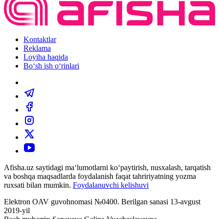
Kontaktlar
Reklama
Loyiha haqida
Bo‘sh ish o‘rinlari
Afisha.uz saytidagi ma‘lumotlarni ko‘paytirish, nusxalash, tarqatish
va boshqa maqsadlarda foydalanish faqat tahririyatning yozma
ruxsati bilan mumkin.
Foydalanuvchi kelishuvi
Elektron OAV guvohnomasi №0400. Berilgan sanasi 13-avgust
2019-yil