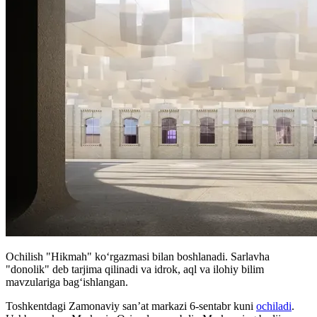
Ochilish "Hikmah" koʻrgazmasi bilan boshlanadi. Sarlavha
"donolik" deb tarjima qilinadi va idrok, aql va ilohiy bilim
mavzulariga bagʻishlangan.
Toshkentdagi Zamonaviy sanʼat markazi 6-sentabr kuni
ochiladi
.