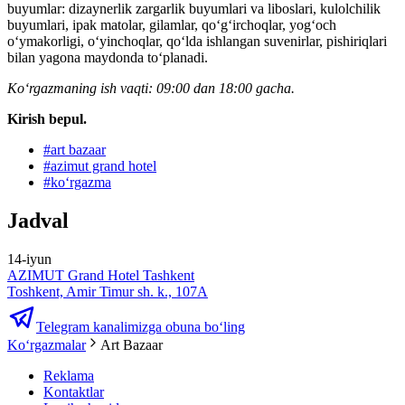
buyumlar: dizaynerlik zargarlik buyumlari va liboslari, kulolchilik
buyumlari, ipak matolar, gilamlar, qo‘g‘irchoqlar, yog‘och
o‘ymakorligi, o‘yinchoqlar, qo‘lda ishlangan suvenirlar, pishiriqlari
bilan yagona maydonda to‘planadi.
Koʻrgazmaning ish vaqti: 09:00 dan 18:00 gacha.
Kirish bepul.
#
art bazaar
#
azimut grand hotel
#
koʻrgazma
Jadval
14-iyun
AZIMUT Grand Hotel Tashkent
Toshkent, Amir Timur sh. k., 107А
Telegram kanalimizga obuna bo‘ling
Ko‘rgazmalar
Art Bazaar
Reklama
Kontaktlar