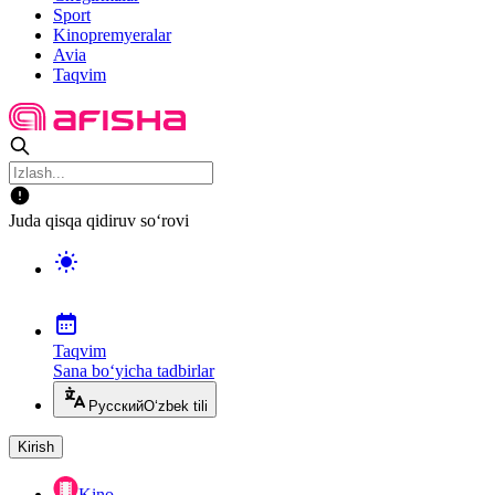
Sport
Kinopremyeralar
Avia
Taqvim
Juda qisqa qidiruv so‘rovi
Taqvim
Sana bo‘yicha tadbirlar
Русский
O‘zbek tili
Kirish
Kino