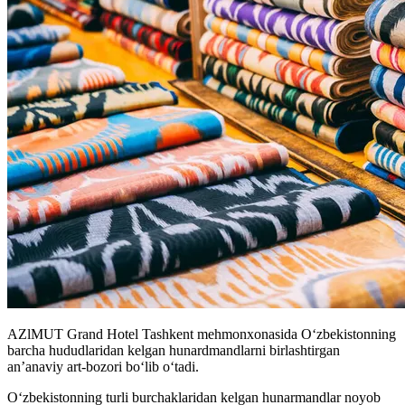
AZlMUT Grand Hotel Tashkent mehmonxonasida Oʻzbekistonning
barcha hududlaridan kelgan hunardmandlarni birlashtirgan
an’anaviy art-bozori bo‘lib o‘tadi.
O‘zbekistonning turli burchaklaridan kelgan hunarmandlar noyob