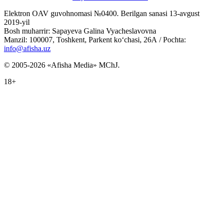
Elektron OAV guvohnomasi №0400. Berilgan sanasi 13-avgust
2019-yil
Bosh muharrir: Sapayeva Galina Vyacheslavovna
Manzil: 100007, Toshkent, Parkent ko‘chasi, 26А / Pochta:
info@afisha.uz
© 2005-2026 «Afisha Media» MChJ.
18+