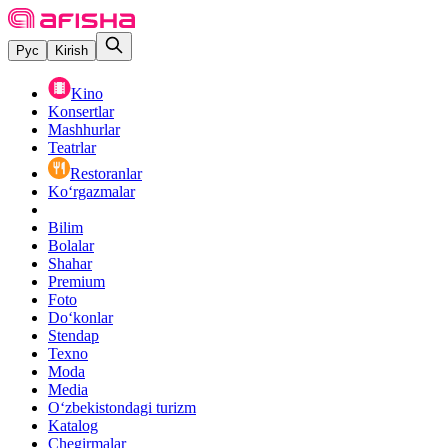
Рус
Kirish
Kino
Konsertlar
Mashhurlar
Teatrlar
Restoranlar
Ko‘rgazmalar
Bilim
Bolalar
Shahar
Premium
Foto
Do‘konlar
Stendap
Texno
Moda
Media
O‘zbekistondagi turizm
Katalog
Chegirmalar