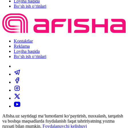
Loyiha haqida
Bo‘sh ish o‘rinlari
Kontaktlar
Reklama
Loyiha haqida
Bo‘sh ish o‘rinlari
Afisha.uz saytidagi ma‘lumotlarni ko‘paytirish, nusxalash, tarqatish
va boshqa maqsadlarda foydalanish faqat tahririyatning yozma
ruxsati bilan mumkin.
Foydalanuvchi kelishuvi