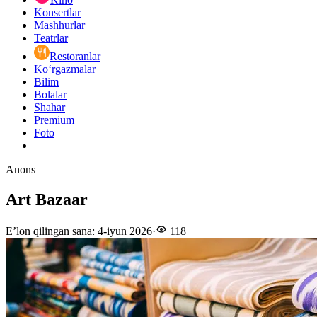
Konsertlar
Mashhurlar
Teatrlar
Restoranlar
Ko‘rgazmalar
Bilim
Bolalar
Shahar
Premium
Foto
Anons
Art Bazaar
E’lon qilingan sana
:
4-iyun 2026
·
118