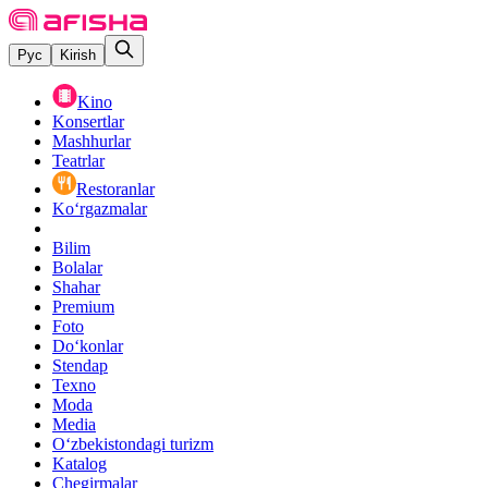
Рус
Kirish
Kino
Konsertlar
Mashhurlar
Teatrlar
Restoranlar
Ko‘rgazmalar
Bilim
Bolalar
Shahar
Premium
Foto
Do‘konlar
Stendap
Texno
Moda
Media
O‘zbekistondagi turizm
Katalog
Chegirmalar