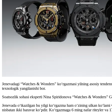
Jenevadagi “Watches & Wonders” ko‘rgazmasi yilning asosiy tendensiyal
texnologik yangilanishi bor.
Soatsozlik sohasi eksperti Nina Spiridonova “Watches & Wonders” Gene
Jenevada o‘tkazilgan bu yilgi ko‘rgazma ham o‘zining ulkan ko‘lami va 
nisbatan ikki baravar ko‘pdir. Ko‘rgazmaga 6 ming nafar riteyler va 17