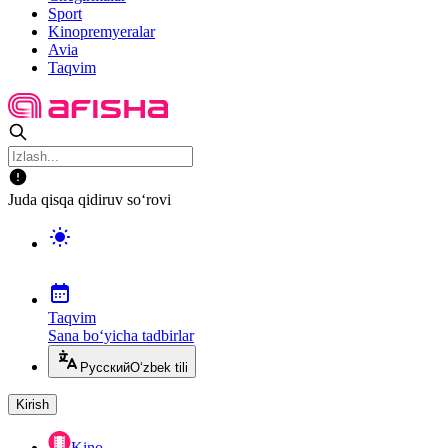
Sport
Kinopremyeralar
Avia
Taqvim
Juda qisqa qidiruv so‘rovi
Taqvim
Sana bo‘yicha tadbirlar
Русский
O‘zbek tili
Kirish
Kino