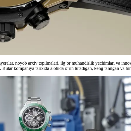
yeralar, noyob arxiv topilmalari, ilg‘or muhandislik yechimlari va inno
. Bular kompaniya tarixida alohida o‘rin tutadigan, keng tanilgan va bir