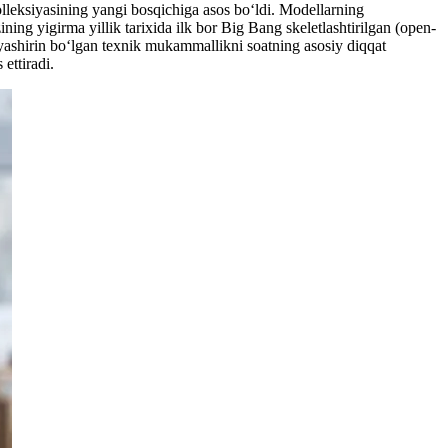
lleksiyasining yangi bosqichiga asos bo‘ldi. Modellarning
ning yigirma yillik tarixida ilk bor Big Bang skeletlashtirilgan (open-
yashirin bo‘lgan texnik mukammallikni soatning asosiy diqqat
ettiradi.