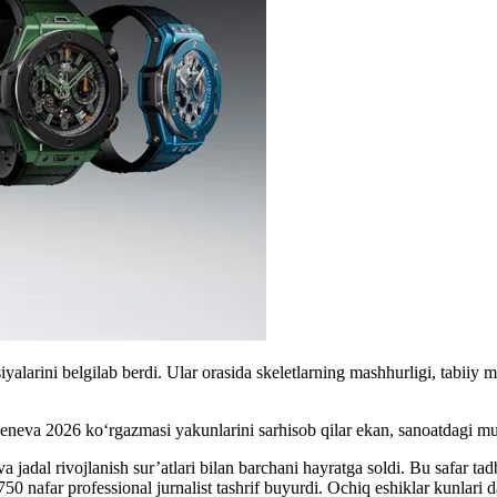
arini belgilab berdi. Ular orasida skeletlarning mashhurligi, tabiiy mi
va 2026 ko‘rgazmasi yakunlarini sarhisob qilar ekan, sanoatdagi muhim 
jadal rivojlanish sur’atlari bilan barchani hayratga soldi. Bu safar tad
50 nafar professional jurnalist tashrif buyurdi. Ochiq eshiklar kunlari 