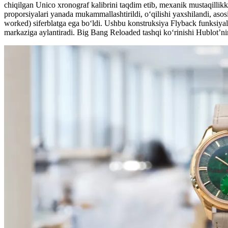
chiqilgan Unico xronograf kalibrini taqdim etib, mexanik mustaqillik
proporsiyalari yanada mukammallashtirildi, o‘qilishi yaxshilandi, asosi
worked) siferblatga ega bo‘ldi. Ushbu konstruksiya Flyback funksiyal
markaziga aylantiradi. Big Bang Reloaded tashqi ko‘rinishi Hublot’ning