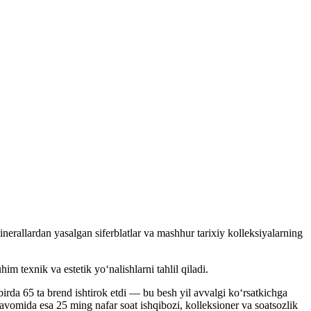
nerallardan yasalgan siferblatlar va mashhur tarixiy kolleksiyalarning
texnik va estetik yo‘nalishlarni tahlil qiladi.
birda 65 ta brend ishtirok etdi — bu besh yil avvalgi ko‘rsatkichga
davomida esa 25 ming nafar soat ishqibozi, kolleksioner va soatsozlik