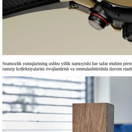
Soatsozlik yutuqlarining ushbu yillik namoyishi har safar muhim prem
ramziy kolleksiyalarini rivojlantirish va ommalashtirishda davom etadi