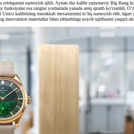
ka erishganini namoyish qildi. Aynan shu kalibr zamonaviy Big Bang ko
y funksiyalar esa ranglar yordamida yanada aniq ajratib ko‘rsatildi. O‘zi
i Unico kalibrining murakkab mexanizmini to‘liq namoyish etib, ilgari 
 innovatsion materiallar bilan ishlashdagi noyob tajribasini yaqqol aks 