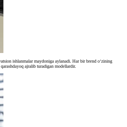
vatsion ishlanmalar maydoniga aylanadi. Har bir brend o‘zining
 qarashdayoq ajralib turadigan modellardir.