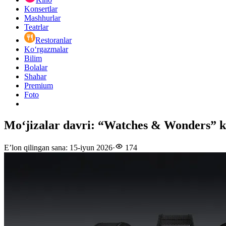
Konsertlar
Mashhurlar
Teatrlar
Restoranlar
Ko‘rgazmalar
Bilim
Bolalar
Shahar
Premium
Foto
Mo‘jizalar davri: “Watches & Wonders” k
E’lon qilingan sana
:
15-iyun 2026
·
174