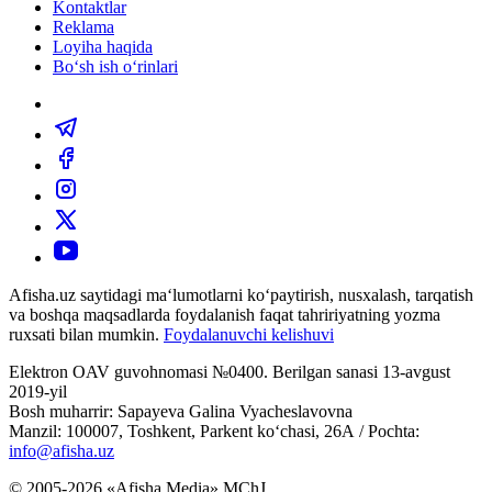
Kontaktlar
Reklama
Loyiha haqida
Bo‘sh ish o‘rinlari
Afisha.uz saytidagi ma‘lumotlarni ko‘paytirish, nusxalash, tarqatish
va boshqa maqsadlarda foydalanish faqat tahririyatning yozma
ruxsati bilan mumkin.
Foydalanuvchi kelishuvi
Elektron OAV guvohnomasi №0400. Berilgan sanasi 13-avgust
2019-yil
Bosh muharrir: Sapayeva Galina Vyacheslavovna
Manzil: 100007, Toshkent, Parkent ko‘chasi, 26А / Pochta:
info@afisha.uz
© 2005-2026 «Afisha Media» MChJ.