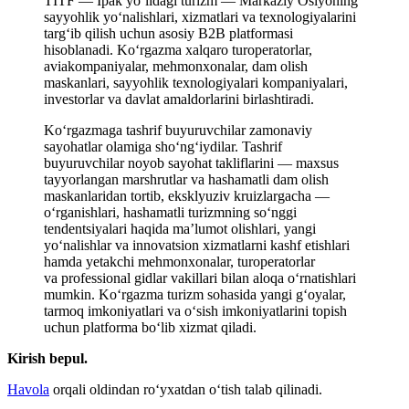
TITF — Ipak yoʻlidagi turizm — Markaziy Osiyoning
sayyohlik yoʻnalishlari, xizmatlari va texnologiyalarini
targʻib qilish uchun asosiy B2B platformasi
hisoblanadi. Koʻrgazma xalqaro turoperatorlar,
aviakompaniyalar, mehmonxonalar, dam olish
maskanlari, sayyohlik texnologiyalari kompaniyalari,
investorlar va davlat amaldorlarini birlashtiradi.
Koʻrgazmaga tashrif buyuruvchilar zamonaviy
sayohatlar olamiga shoʻngʻiydilar. Tashrif
buyuruvchilar noyob sayohat takliflarini — maxsus
tayyorlangan marshrutlar va hashamatli dam olish
maskanlaridan tortib, eksklyuziv kruizlargacha —
oʻrganishlari, hashamatli turizmning soʻnggi
tendentsiyalari haqida ma’lumot olishlari, yangi
yoʻnalishlar va innovatsion xizmatlarni kashf etishlari
hamda yetakchi mehmonxonalar, turoperatorlar
va professional gidlar vakillari bilan aloqa oʻrnatishlari
mumkin. Koʻrgazma turizm sohasida yangi gʻoyalar,
tarmoq imkoniyatlari va oʻsish imkoniyatlarini topish
uchun platforma boʻlib xizmat qiladi.
Kirish bepul.
Havola
orqali oldindan roʻyxatdan oʻtish talab qilinadi.