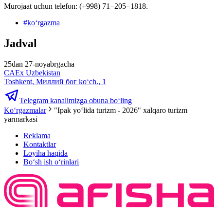
Murojaat uchun telefon: (+998) 71−205−1818.
#
koʻrgazma
Jadval
25dan 27-noyabrgacha
CAEx Uzbekistan
Toshkent, Миллий бог ko‘ch., 1
Telegram kanalimizga obuna bo‘ling
Ko‘rgazmalar
"Ipak yoʻlida turizm - 2026" xalqaro turizm
yarmarkasi
Reklama
Kontaktlar
Loyiha haqida
Bo‘sh ish o‘rinlari