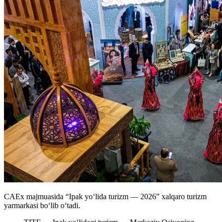
CAEx majmuasida “Ipak yoʻlida turizm — 2026” xalqaro turizm
yarmarkasi boʻlib oʻtadi.