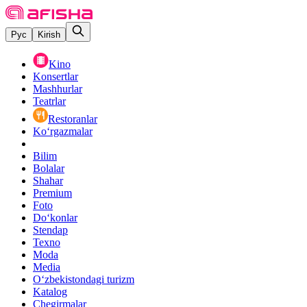
Рус
Kirish
Kino
Konsertlar
Mashhurlar
Teatrlar
Restoranlar
Ko‘rgazmalar
Bilim
Bolalar
Shahar
Premium
Foto
Do‘konlar
Stendap
Texno
Moda
Media
O‘zbekistondagi turizm
Katalog
Chegirmalar