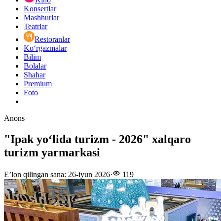
Konsertlar
Mashhurlar
Teatrlar
Restoranlar
Ko‘rgazmalar
Bilim
Bolalar
Shahar
Premium
Foto
Anons
"Ipak yoʻlida turizm - 2026" xalqaro
turizm yarmarkasi
E’lon qilingan sana
:
26-iyun 2026
·
119