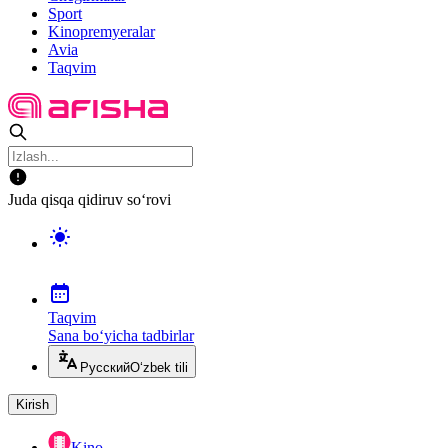
Sport
Kinopremyeralar
Avia
Taqvim
Juda qisqa qidiruv so‘rovi
Taqvim
Sana bo‘yicha tadbirlar
Русский
O‘zbek tili
Kirish
Kino