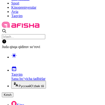
Sport
Kinopremyeralar
Avia
Taqvim
Juda qisqa qidiruv so‘rovi
Taqvim
Sana bo‘yicha tadbirlar
Русский
O‘zbek tili
Kirish
Kino