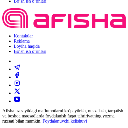
Bo‘sh ish o‘rinlari
Kontaktlar
Reklama
Loyiha haqida
Bo‘sh ish o‘rinlari
Afisha.uz saytidagi ma‘lumotlarni ko‘paytirish, nusxalash, tarqatish
va boshqa maqsadlarda foydalanish faqat tahririyatning yozma
ruxsati bilan mumkin.
Foydalanuvchi kelishuvi