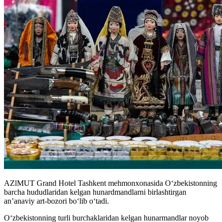
AZlMUT Grand Hotel Tashkent mehmonxonasida Oʻzbekistonning
barcha hududlaridan kelgan hunardmandlarni birlashtirgan
an’anaviy art-bozori bo‘lib o‘tadi.
O‘zbekistonning turli burchaklaridan kelgan hunarmandlar noyob