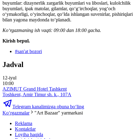
buyumlar: dizaynerlik zargarlik buyumlari va liboslari, kulolchilik
buyumlari, ipak matolar, gilamlar, qo‘g‘irchoqlar, yog‘och
o‘ymakorligi, o‘yinchoqlar, qo‘lda ishlangan suvenirlar, pishiriqlari
bilan yagona maydonda to‘planadi.
Koʻrgazmaning ish vaqti: 09:00 dan 18:00 gacha.
Kirish bepul.
#
san'at bozori
Jadval
12-iyul
10:00
AZIMUT Grand Hotel Tashkent
Toshkent, Amir Timur sh. k., 107А
Telegram kanalimizga obuna bo‘ling
Ko‘rgazmalar
"Art Bazaar" yarmarkasi
Reklama
Kontaktlar
Loyiha haqida