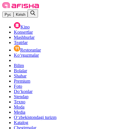
Рус
Kirish
Kino
Konsertlar
Mashhurlar
Teatrlar
Restoranlar
Ko‘rgazmalar
Bilim
Bolalar
Shahar
Premium
Foto
Do‘konlar
Stendap
Texno
Moda
Media
O‘zbekistondagi turizm
Katalog
Chegirmalar