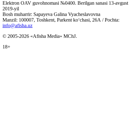
Elektron OAV guvohnomasi №0400. Berilgan sanasi 13-avgust
2019-yil
Bosh muharrir: Sapayeva Galina Vyacheslavovna
Manzil: 100007, Toshkent, Parkent ko‘chasi, 26А / Pochta:
info@afisha.uz
© 2005-2026 «Afisha Media» MChJ.
18+