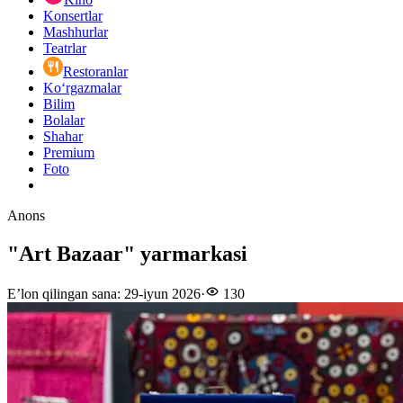
Konsertlar
Mashhurlar
Teatrlar
Restoranlar
Ko‘rgazmalar
Bilim
Bolalar
Shahar
Premium
Foto
Anons
"Art Bazaar" yarmarkasi
E’lon qilingan sana
:
29-iyun 2026
·
130