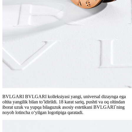
BVLGARI BVLGARI kolleksiyasi yangi, universal dizaynga ega
oltita yangilik bilan to’ldirildi. 18 karat sariq, pushti va oq oltindan
iborat uzuk va yupqa bilaguzuk asosiy estetikani BVLGARI`ning
noyob lotincha o‘yilgan logotipiga qaratadi.