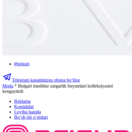
#
bulgari
Telegram kanalimizga obuna bo‘ling
Moda
Bulgari mashhur zargarlik buyumlari kolleksiyasini
kengaytirdi
Reklama
Kontaktlar
Loyiha haqida
Bo‘sh ish o‘rinlari