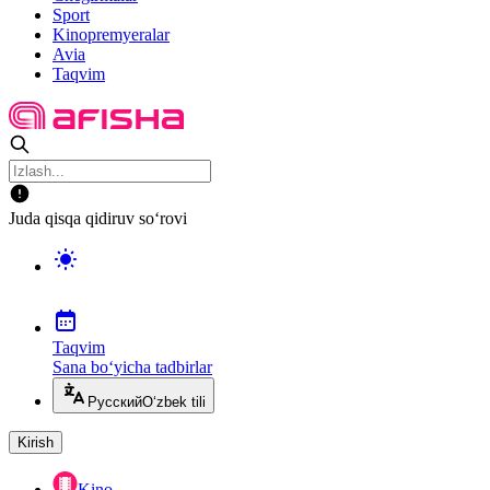
Sport
Kinopremyeralar
Avia
Taqvim
Juda qisqa qidiruv so‘rovi
Taqvim
Sana bo‘yicha tadbirlar
Русский
O‘zbek tili
Kirish
Kino