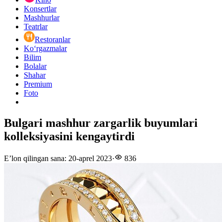
Konsertlar
Mashhurlar
Teatrlar
Restoranlar
Ko‘rgazmalar
Bilim
Bolalar
Shahar
Premium
Foto
Bulgari mashhur zargarlik buyumlari
kolleksiyasini kengaytirdi
E’lon qilingan sana
:
20-aprel 2023
·
836