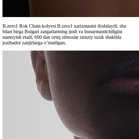
B.zero1 Rok Chain kolyesi B.zero1 xarizmasini ifodalaydi, shu
bilan birga Bulgari zargarlarining ijodi va hunarmandchiligini
namoyish etadi, 600 dan ortiq olmoslar ramziy uzuk shaklida
jozibador zanjirlarga o’rnatilgan.