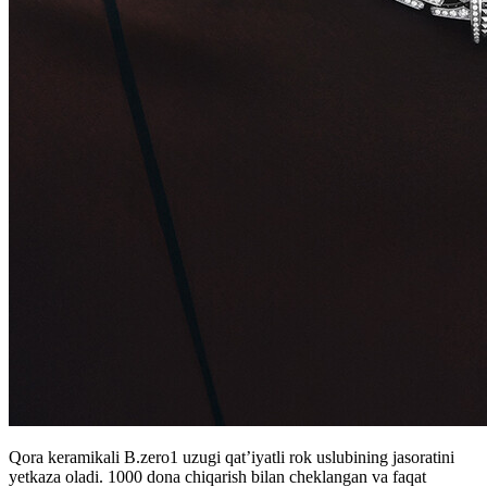
Qora keramikali B.zero1 uzugi qat’iyatli rok uslubining jasoratini
yetkaza oladi. 1000 dona chiqarish bilan cheklangan va faqat