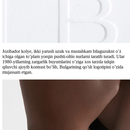
Jozibador kolye, ikki yarusli uzuk va mustahkam bilaguzukni o’z
ichiga olgan to’plam yorqin pushti-oltin nurlarni taratib turadi. Ular
1980-yillarning zargarlik buyumlarini o’ziga xos tarzda talqin
qiluvchi ajoyib kontrast bo’lib, Bulgarining qo’sh logotipini o’zida
mujassam etgan.