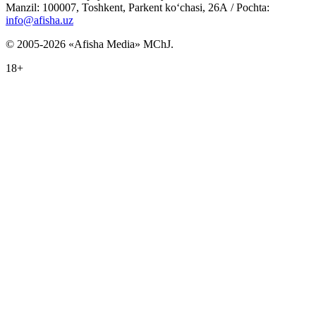
Manzil: 100007, Toshkent, Parkent ko‘chasi, 26А / Pochta:
info@afisha.uz
© 2005-2026 «Afisha Media» MChJ.
18+