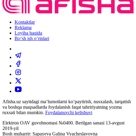
Kontaktlar
Reklama
Loyiha haqida
Bo‘sh ish o‘rinlari
Afisha.uz saytidagi ma‘lumotlarni ko‘paytirish, nusxalash, tarqatish
va boshqa maqsadlarda foydalanish faqat tahririyatning yozma
ruxsati bilan mumkin.
Foydalanuvchi kelishuvi
Elektron OAV guvohnomasi №0400. Berilgan sanasi 13-avgust
2019-yil
Bosh muharrir: Sapayeva Galina Vyacheslavovna