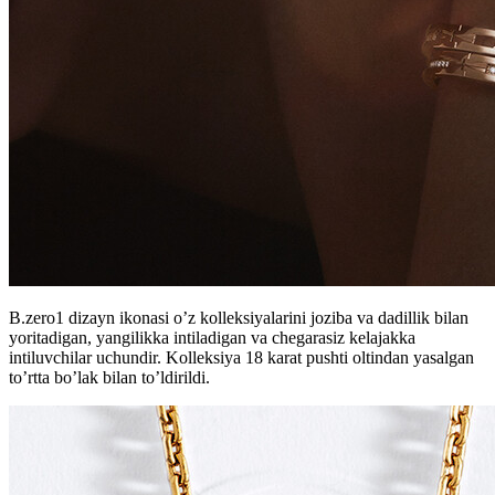
B.zero1 dizayn ikonasi o’z kolleksiyalarini joziba va dadillik bilan
yoritadigan, yangilikka intiladigan va chegarasiz kelajakka
intiluvchilar uchundir. Kolleksiya 18 karat pushti oltindan yasalgan
to’rtta bo’lak bilan to’ldirildi.