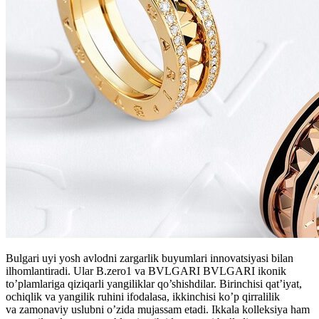
Bulgari uyi yosh avlodni zargarlik buyumlari innovatsiyasi bilan
ilhomlantiradi. Ular B.zero1 va BVLGARI BVLGARI ikonik
to’plamlariga qiziqarli yangiliklar qo’shishdilar. Birinchisi qat’iyat,
ochiqlik va yangilik ruhini ifodalasa, ikkinchisi ko’p qirralilik
va zamonaviy uslubni o’zida mujassam etadi. Ikkala kolleksiya ham