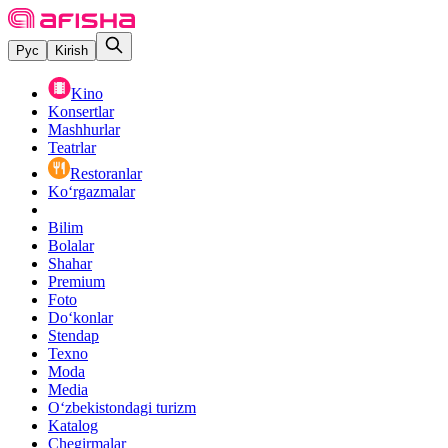
Рус
Kirish
Kino
Konsertlar
Mashhurlar
Teatrlar
Restoranlar
Ko‘rgazmalar
Bilim
Bolalar
Shahar
Premium
Foto
Do‘konlar
Stendap
Texno
Moda
Media
O‘zbekistondagi turizm
Katalog
Chegirmalar