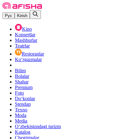
Рус
Kirish
Kino
Konsertlar
Mashhurlar
Teatrlar
Restoranlar
Ko‘rgazmalar
Bilim
Bolalar
Shahar
Premium
Foto
Do‘konlar
Stendap
Texno
Moda
Media
O‘zbekistondagi turizm
Katalog
Chegirmalar