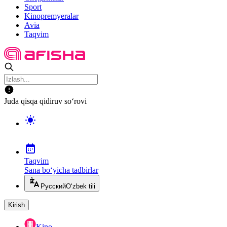
Sport
Kinopremyeralar
Avia
Taqvim
Juda qisqa qidiruv so‘rovi
Taqvim
Sana bo‘yicha tadbirlar
Русский
O‘zbek tili
Kirish
Kino