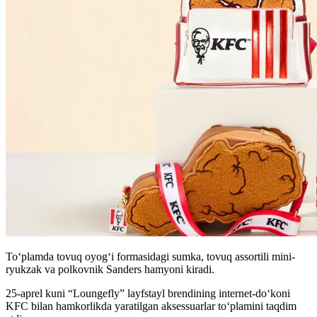
Toʻplamda tovuq oyogʻi formasidagi sumka, tovuq assortili mini-
ryukzak va polkovnik Sanders hamyoni kiradi.
25-aprel kuni “Loungefly” layfstayl brendining internet-do‘koni
KFC bilan hamkorlikda yaratilgan aksessuarlar toʻplamini taqdim