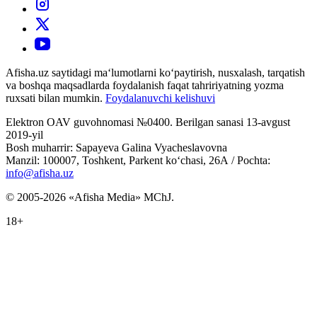
Afisha.uz saytidagi ma‘lumotlarni ko‘paytirish, nusxalash, tarqatish
va boshqa maqsadlarda foydalanish faqat tahririyatning yozma
ruxsati bilan mumkin.
Foydalanuvchi kelishuvi
Elektron OAV guvohnomasi №0400. Berilgan sanasi 13-avgust
2019-yil
Bosh muharrir: Sapayeva Galina Vyacheslavovna
Manzil: 100007, Toshkent, Parkent ko‘chasi, 26А / Pochta:
info@afisha.uz
© 2005-2026 «Afisha Media» MChJ.
18+