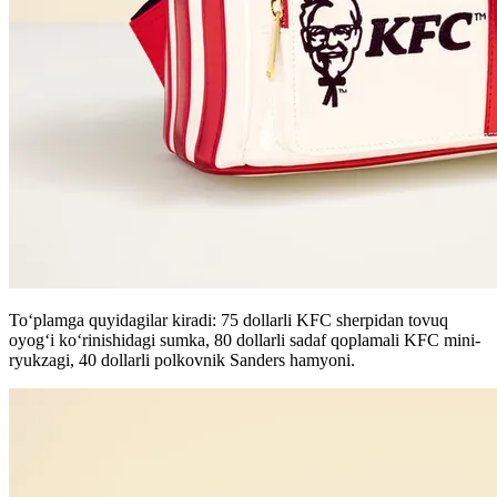
To‘plamga quyidagilar kiradi: 75 dollarli KFC sherpidan tovuq
oyog‘i ko‘rinishidagi sumka, 80 dollarli sadaf qoplamali KFC mini-
ryukzagi, 40 dollarli polkovnik Sanders hamyoni.