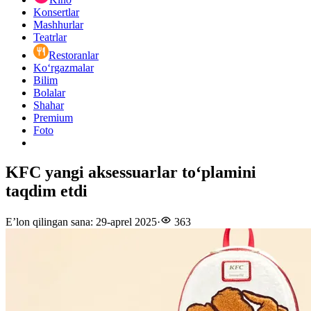
Konsertlar
Mashhurlar
Teatrlar
Restoranlar
Ko‘rgazmalar
Bilim
Bolalar
Shahar
Premium
Foto
KFC yangi aksessuarlar toʻplamini
taqdim etdi
E’lon qilingan sana
:
29-aprel 2025
·
363