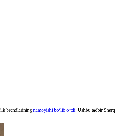
lik brendlarining
namoyishi bo‘lib o‘tdi.
Ushbu tadbir Sharq