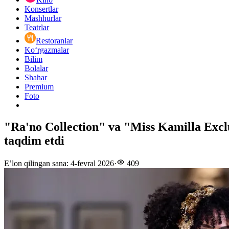
Konsertlar
Mashhurlar
Teatrlar
Restoranlar
Ko‘rgazmalar
Bilim
Bolalar
Shahar
Premium
Foto
"Ra'no Collection" va "Miss Kamilla Exclu
taqdim etdi
E’lon qilingan sana
:
4-fevral 2026
·
409