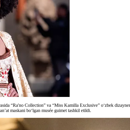
rasida “Ra'no Collection” va “Miss Kamilla Exclusive” o‘zbek dizayner
an’at maskani boʻlgan musée guimet tashkil etildi.