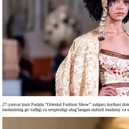
27-yanvar kuni Parijda “Oriental Fashion Show” xalqaro loyihasi doi
modasining go‘zalligi va serqirraligi ulug‘langan nufuzli madaniy va s