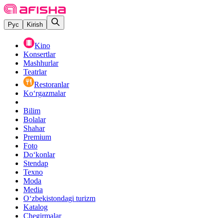
Рус
Kirish
Kino
Konsertlar
Mashhurlar
Teatrlar
Restoranlar
Ko‘rgazmalar
Bilim
Bolalar
Shahar
Premium
Foto
Do‘konlar
Stendap
Texno
Moda
Media
O‘zbekistondagi turizm
Katalog
Chegirmalar