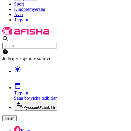
Sport
Kinopremyeralar
Avia
Taqvim
Juda qisqa qidiruv so‘rovi
Taqvim
Sana bo‘yicha tadbirlar
Русский
O‘zbek tili
Kirish
Kino