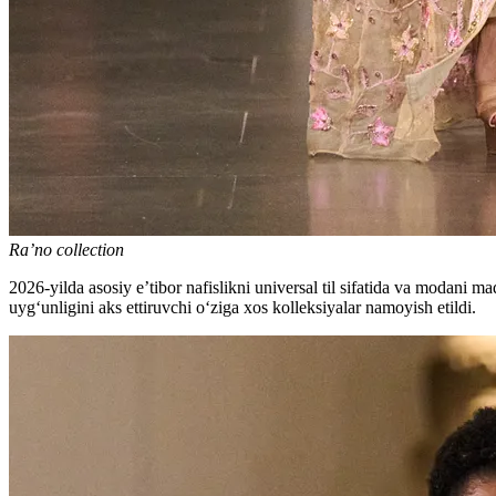
Ra’no collection
2026-yilda asosiy e’tibor nafislikni universal til sifatida va modani 
uygʻunligini aks ettiruvchi oʻziga xos kolleksiyalar namoyish etildi.