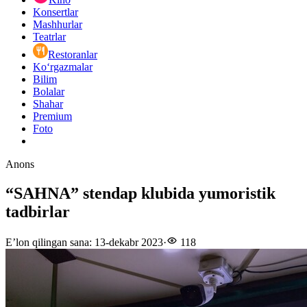
Konsertlar
Mashhurlar
Teatrlar
Restoranlar
Ko‘rgazmalar
Bilim
Bolalar
Shahar
Premium
Foto
Anons
“SAHNA” stendap klubida yumoristik
tadbirlar
E’lon qilingan sana
:
13-dekabr 2023
·
118