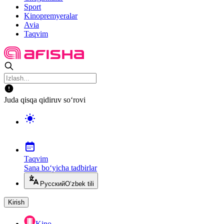
Sport
Kinopremyeralar
Avia
Taqvim
Juda qisqa qidiruv so‘rovi
Taqvim
Sana bo‘yicha tadbirlar
Русский
O‘zbek tili
Kirish
Kino