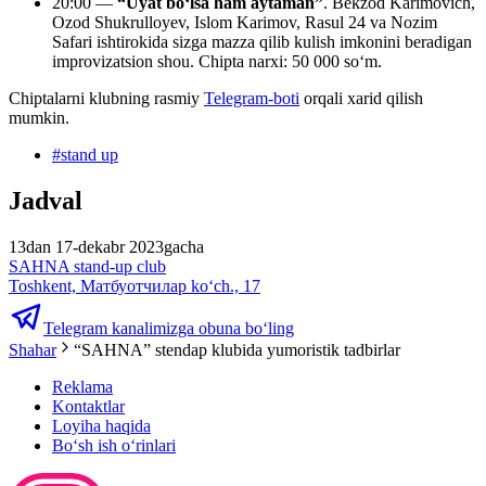
20:00 —
“Uyat bo‘lsa ham aytaman”
. Bekzod Karimovich,
Ozod Shukrulloyev, Islom Karimov, Rasul 24 va Nozim
Safari ishtirokida sizga mazza qilib kulish imkonini beradigan
improvizatsion shou. Chipta narxi: 50 000 so‘m.
Chiptalarni klubning rasmiy
Telegram-boti
orqali xarid qilish
mumkin.
#
stand up
Jadval
13dan 17-dekabr 2023gacha
SAHNA stand-up club
Toshkent, Матбуотчилар ko‘ch., 17
Telegram kanalimizga obuna bo‘ling
Shahar
“SAHNA” stendap klubida yumoristik tadbirlar
Reklama
Kontaktlar
Loyiha haqida
Bo‘sh ish o‘rinlari