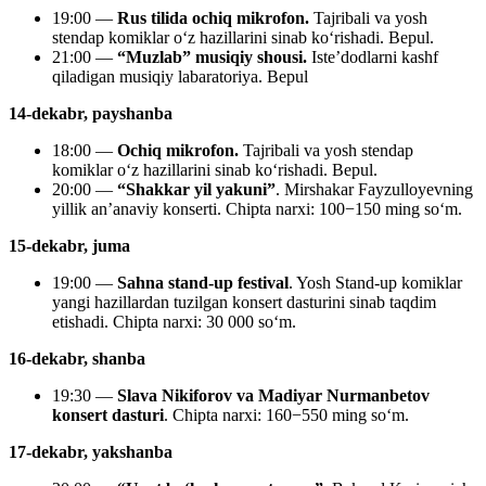
19:00 —
Rus tilida ochiq mikrofon.
Tajribali va yosh
stendap komiklar oʻz hazillarini sinab koʻrishadi. Bepul.
21:00 —
“Muzlab” musiqiy shousi.
Iste’dodlarni kashf
qiladigan musiqiy labaratoriya. Bepul
14-dekabr, payshanba
18:00 —
Ochiq mikrofon.
Tajribali va yosh stendap
komiklar oʻz hazillarini sinab koʻrishadi. Bepul.
20:00 —
“Shakkar yil yakuni”
. Mirshakar Fayzulloyevning
yillik an’anaviy konserti. Chipta narxi: 100−150 ming so‘m.
15-dekabr, juma
19:00 —
Sahna stand-up festival
. Yosh Stand-up komiklar
yangi hazillardan tuzilgan konsert dasturini sinab taqdim
etishadi. Chipta narxi: 30 000 so‘m.
16-dekabr, shanba
19:30 —
Slava Nikiforov va Madiyar Nurmanbetov
konsert dasturi
. Chipta narxi: 160−550 ming so‘m.
17-dekabr, yakshanba