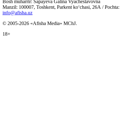
Bosh muharrir: Sapayeva Galina Vyacheslavovna
Manzil: 100007, Toshkent, Parkent ko‘chasi, 26А / Pochta:
info@afisha.uz
© 2005-2026 «Afisha Media» MChJ.
18+