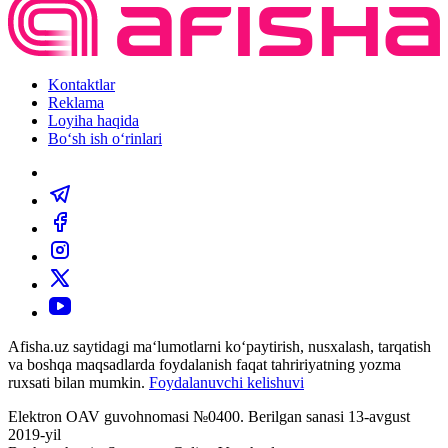
Kontaktlar
Reklama
Loyiha haqida
Bo‘sh ish o‘rinlari
Afisha.uz saytidagi ma‘lumotlarni ko‘paytirish, nusxalash, tarqatish
va boshqa maqsadlarda foydalanish faqat tahririyatning yozma
ruxsati bilan mumkin.
Foydalanuvchi kelishuvi
Elektron OAV guvohnomasi №0400. Berilgan sanasi 13-avgust
2019-yil