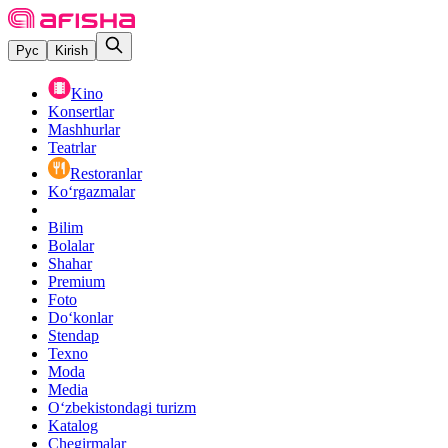
Рус
Kirish
Kino
Konsertlar
Mashhurlar
Teatrlar
Restoranlar
Ko‘rgazmalar
Bilim
Bolalar
Shahar
Premium
Foto
Do‘konlar
Stendap
Texno
Moda
Media
O‘zbekistondagi turizm
Katalog
Chegirmalar