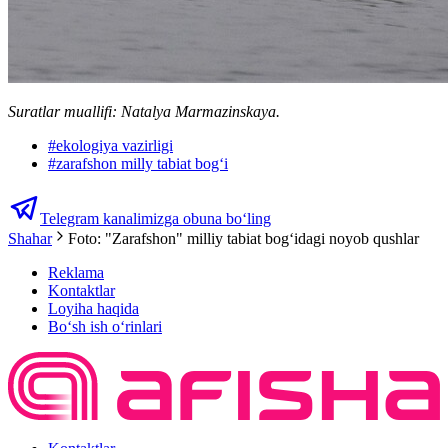
Suratlar muallifi: Natalya Marmazinskaya.
#
ekologiya vazirligi
#
zarafshon milly tabiat bogʻi
Telegram kanalimizga obuna bo‘ling
Shahar
Foto: "Zarafshon" milliy tabiat bogʻidagi noyob qushlar
Reklama
Kontaktlar
Loyiha haqida
Bo‘sh ish o‘rinlari