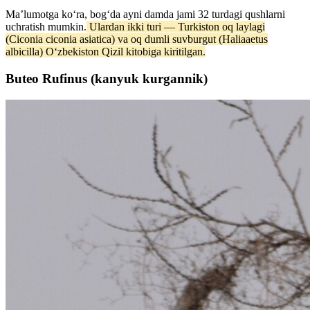
Ma’lumotga koʻra, bog‘da ayni damda jami 32 turdagi qushlarni
uchratish mumkin.
Ulardan ikki turi — Turkiston oq laylagi
(Ciconia ciconia asiatica) va oq dumli suvburgut (Haliaaetus
albicilla) O‘zbekiston Qizil kitobiga kiritilgan.
Buteo Rufinus (kanyuk kurgannik)