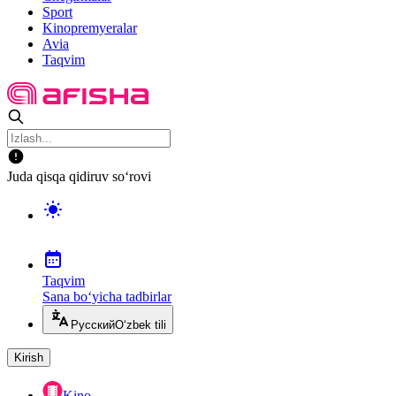
Sport
Kinopremyeralar
Avia
Taqvim
Juda qisqa qidiruv so‘rovi
Taqvim
Sana bo‘yicha tadbirlar
Русский
O‘zbek tili
Kirish
Kino