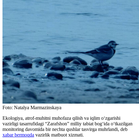
Foto
:
Natalya Marmazinskaya
Ekologiya, atrof-muhitni muhofaza qilish va iqlim o‘zgarishi
vazirligi tasarrufidagi “Zarafshon” milliy tabiat bogʻida o‘tkazilgan
monitoring davomida bir nechta qushlar tasvirga muhrlandi, deb
xabar bermoqda
vazirlik matbuot xizmati.