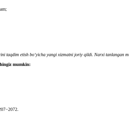
qam;
mlarini taqdim etish boʻyicha yangi xizmatni joriy qildi. Narxi tanla
ishingiz mumkin:
−207−2072.