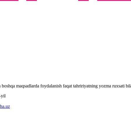
 va boshqa maqsadlarda foydalanish faqat tahririyatning yozma ruxsati 
yil
ha.uz