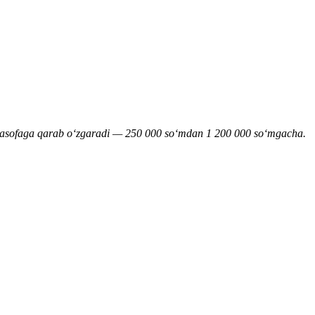
ngan masofaga qarab o‘zgaradi — 250 000 so‘mdan 1 200 000 so‘mgacha.