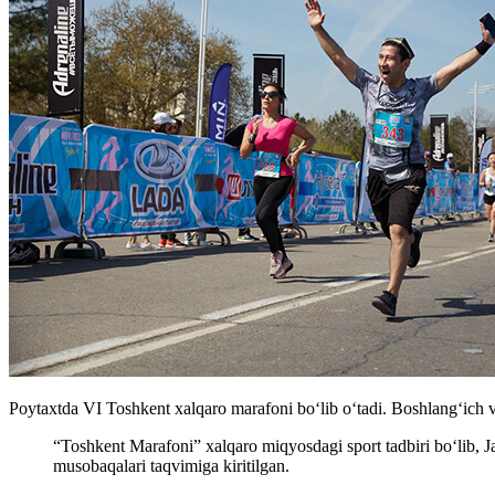
Poytaxtda VI Toshkent xalqaro marafoni bo‘lib o‘tadi. Boshlang‘ich v
“Toshkent Marafoni” xalqaro miqyosdagi sport tadbiri boʻlib, Jah
musobaqalari taqvimiga kiritilgan.