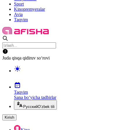
Sport
Kinopremyeralar
Avia
Taqvim
Juda qisqa qidiruv so‘rovi
Taqvim
Sana bo‘yicha tadbirlar
Русский
O‘zbek tili
Kirish
Kino