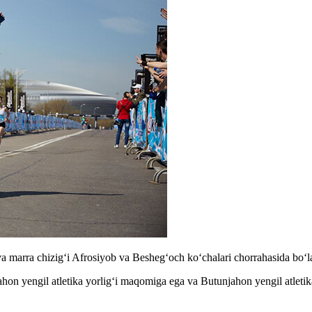
a marra chizig‘i Afrosiyob va Besheg‘och ko‘chalari chorrahasida bo‘l
on yengil atletika yorligʻi maqomiga ega va Butunjahon yengil atletika (