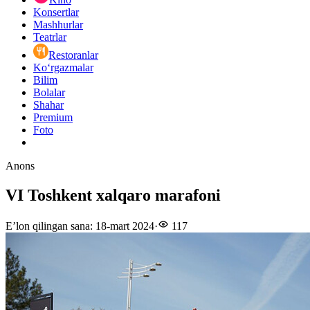
Konsertlar
Mashhurlar
Teatrlar
Restoranlar
Ko‘rgazmalar
Bilim
Bolalar
Shahar
Premium
Foto
Anons
VI Toshkent xalqaro marafoni
E’lon qilingan sana
:
18-mart 2024
·
117