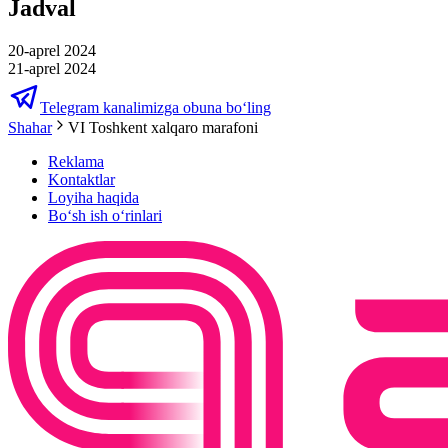
Jadval
20-aprel 2024
21-aprel 2024
Telegram kanalimizga obuna bo‘ling
Shahar
VI Toshkent xalqaro marafoni
Reklama
Kontaktlar
Loyiha haqida
Bo‘sh ish o‘rinlari