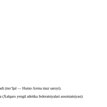
adi
(moʻljal — Humo Arena muz saroyi).
Xalqaro yengil atletika federatsiyalari assotsiatsiyasi)