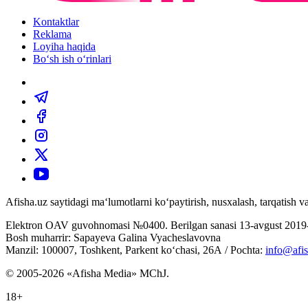
Kontaktlar
Reklama
Loyiha haqida
Bo‘sh ish o‘rinlari
Afisha.uz saytidagi ma‘lumotlarni ko‘paytirish, nusxalash, tarqatish
Elektron OAV guvohnomasi №0400. Berilgan sanasi 13-avgust 2019-
Bosh muharrir: Sapayeva Galina Vyacheslavovna
Manzil: 100007, Toshkent, Parkent ko‘chasi, 26А / Pochta:
info@afis
© 2005-2026 «Afisha Media» MChJ.
18+