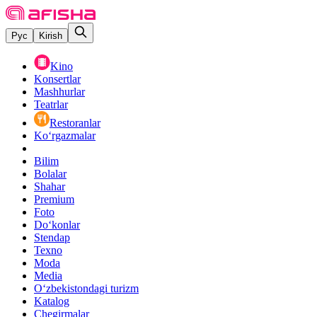
Рус
Kirish
Kino
Konsertlar
Mashhurlar
Teatrlar
Restoranlar
Ko‘rgazmalar
Bilim
Bolalar
Shahar
Premium
Foto
Do‘konlar
Stendap
Texno
Moda
Media
O‘zbekistondagi turizm
Katalog
Chegirmalar