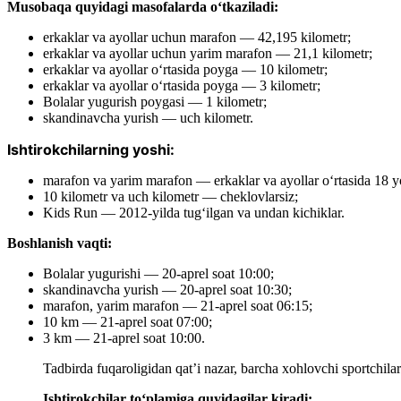
Musobaqa quyidagi masofalarda oʻtkaziladi:
erkaklar va ayollar uchun marafon — 42,195 kilometr;
erkaklar va ayollar uchun yarim marafon — 21,1 kilometr;
erkaklar va ayollar o‘rtasida poyga — 10 kilometr;
erkaklar va ayollar o‘rtasida poyga — 3 kilometr;
Bolalar yugurish poygasi — 1 kilometr;
skandinavcha yurish — uch kilometr.
Ishtirokchilarning yoshi:
marafon va yarim marafon — erkaklar va ayollar o‘rtasida 18 y
10 kilometr va uch kilometr — cheklovlarsiz;
Kids Run — 2012-yilda tugʻilgan va undan kichiklar.
Boshlanish vaqti:
Bolalar yugurishi — 20-aprel soat 10:00;
skandinavcha yurish — 20-aprel soat 10:30;
marafon, yarim marafon — 21-aprel soat 06:15;
10 km — 21-aprel soat 07:00;
3 km — 21-aprel soat 10:00.
Tadbirda fuqaroligidan qat’i nazar, barcha xohlovchi sportchila
Ishtirokchilar to‘plamiga quyidagilar kiradi: