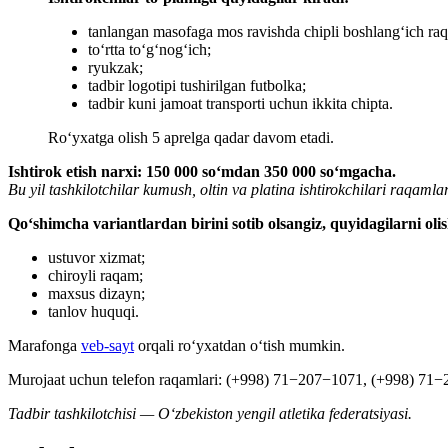
tanlangan masofaga mos ravishda chipli boshlangʻich ra
to‘rtta to‘g‘nog‘ich;
ryukzak;
tadbir logotipi tushirilgan futbolka;
tadbir kuni jamoat transporti uchun ikkita chipta.
Ro‘yxatga olish 5 aprelga qadar davom etadi.
Ishtirok etish narxi: 150 000 so‘mdan 350 000 soʻmgacha.
Bu yil tashkilotchilar kumush, oltin va platina ishtirokchilari raqa
Qoʻshimcha variantlardan birini sotib olsangiz, quyidagilarni ol
ustuvor xizmat;
chiroyli raqam;
maxsus dizayn;
tanlov huquqi.
Marafonga
veb-sayt
orqali ro‘yxatdan o‘tish mumkin.
Murojaat uchun telefon raqamlari: (+998) 71−207−1071, (+998) 71
Tadbir tashkilotchisi — O‘zbekiston yengil atletika federatsiyasi.