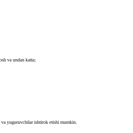
osh va undan katta;
r va yuguruvchilar ishtirok etishi mumkin.