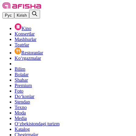
Рус
Kirish
Kino
Konsertlar
Mashhurlar
Teatrlar
Restoranlar
Ko‘rgazmalar
Bilim
Bolalar
Shahar
Premium
Foto
Do‘konlar
Stendap
Texno
Moda
Media
O‘zbekistondagi turizm
Katalog
Chegirmalar