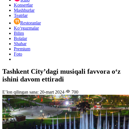
Konsertlar
Mashhurlar
Teatrlar
Restoranlar
Ko‘rgazmalar
Bilim
Bolalar
Shahar
Premium
Foto
Tashkent City’dagi musiqali favvora o‘z
ishini davom ettiradi
E’lon qilingan sana
:
20-mart 2024
·
700