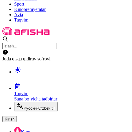
Sport
Kinopremyeralar
Avia
Taqvim
Juda qisqa qidiruv so‘rovi
Taqvim
Sana bo‘yicha tadbirlar
Русский
O‘zbek tili
Kirish
Kino