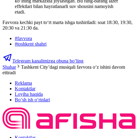
ko‘lning markazida joylashgan. Bu rang-barang lazer
effektlari bilan hayratlanarli suv shousini namoyish
etadi.
Favvora kechki payt to‘rt marta ishga tushiriladi: soat 18:30, 19:30,
20:30 va 21:30 da.
#
favvora
#
toshkent shahri
Telegram kanalimizga obuna bo‘ling
Shahar
Tashkent City’dagi musiqali favvora o‘z ishini davom
ettiradi
Reklama
Kontaktlar
Loyiha haqida
Bo‘sh ish o‘rinlari
Kontaktlar