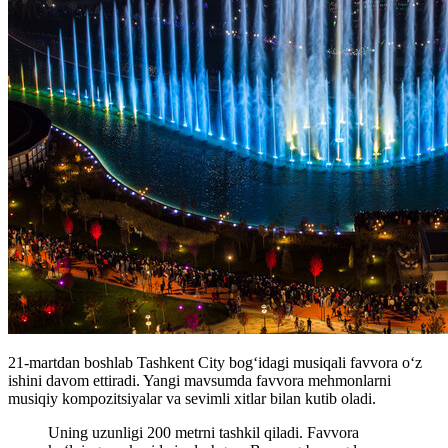
21-martdan boshlab Tashkent City bog‘idagi musiqali favvora o‘z
ishini davom ettiradi. Yangi mavsumda favvora mehmonlarni
musiqiy kompozitsiyalar va sevimli xitlar bilan kutib oladi.
Uning uzunligi 200 metrni tashkil qiladi. Favvora