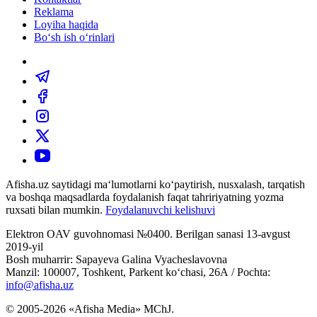
Reklama
Loyiha haqida
Bo‘sh ish o‘rinlari
Afisha.uz saytidagi ma‘lumotlarni ko‘paytirish, nusxalash, tarqatish
va boshqa maqsadlarda foydalanish faqat tahririyatning yozma
ruxsati bilan mumkin.
Foydalanuvchi kelishuvi
Elektron OAV guvohnomasi №0400. Berilgan sanasi 13-avgust
2019-yil
Bosh muharrir: Sapayeva Galina Vyacheslavovna
Manzil: 100007, Toshkent, Parkent ko‘chasi, 26А / Pochta:
info@afisha.uz
© 2005-2026 «Afisha Media» MChJ.