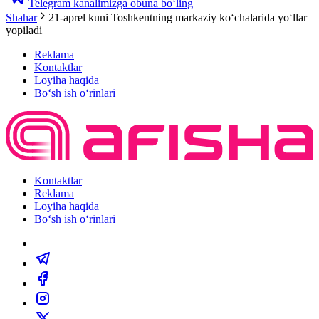
Telegram kanalimizga obuna bo‘ling
Shahar
21-aprel kuni Toshkentning markaziy ko‘chalarida yoʻllar
yopiladi
Reklama
Kontaktlar
Loyiha haqida
Bo‘sh ish o‘rinlari
Kontaktlar
Reklama
Loyiha haqida
Bo‘sh ish o‘rinlari