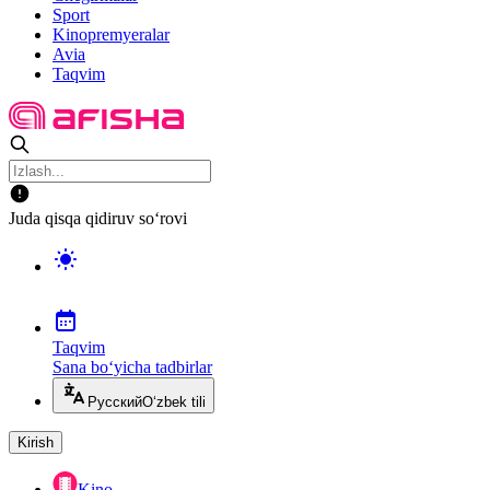
Sport
Kinopremyeralar
Avia
Taqvim
Juda qisqa qidiruv so‘rovi
Taqvim
Sana bo‘yicha tadbirlar
Русский
O‘zbek tili
Kirish
Kino