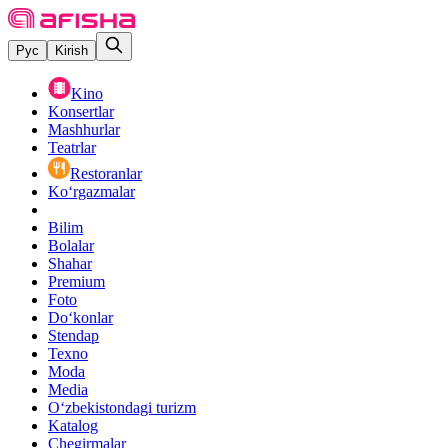
Рус
Kirish
Kino
Konsertlar
Mashhurlar
Teatrlar
Restoranlar
Ko‘rgazmalar
Bilim
Bolalar
Shahar
Premium
Foto
Do‘konlar
Stendap
Texno
Moda
Media
O‘zbekistondagi turizm
Katalog
Chegirmalar