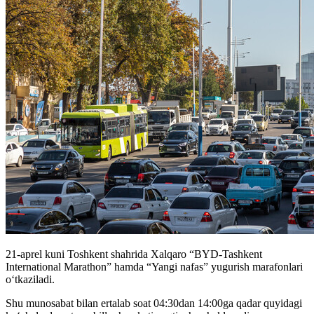
21-aprel kuni Toshkent shahrida Xalqaro “BYD-Tashkent
International Marathon” hamda “Yangi nafas” yugurish marafonlari
o‘tkaziladi.
Shu munosabat bilan ertalab soat 04:30dan 14:00ga qadar quyidagi