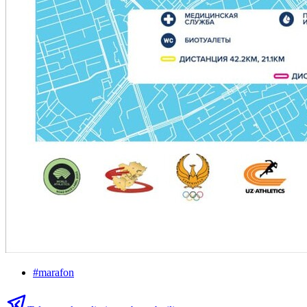
#
marafon