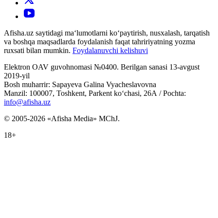
Afisha.uz saytidagi ma‘lumotlarni ko‘paytirish, nusxalash, tarqatish
va boshqa maqsadlarda foydalanish faqat tahririyatning yozma
ruxsati bilan mumkin.
Foydalanuvchi kelishuvi
Elektron OAV guvohnomasi №0400. Berilgan sanasi 13-avgust
2019-yil
Bosh muharrir: Sapayeva Galina Vyacheslavovna
Manzil: 100007, Toshkent, Parkent ko‘chasi, 26А / Pochta:
info@afisha.uz
© 2005-2026 «Afisha Media» MChJ.
18+