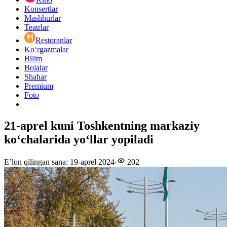
Konsertlar
Mashhurlar
Teatrlar
Restoranlar
Ko‘rgazmalar
Bilim
Bolalar
Shahar
Premium
Foto
21-aprel kuni Toshkentning markaziy
ko‘chalarida yoʻllar yopiladi
E’lon qilingan sana
:
19-aprel 2024
·
202