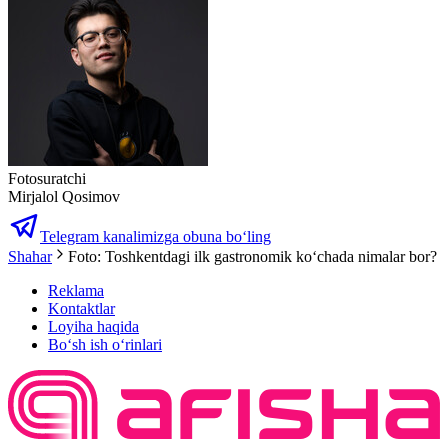
Fotosuratchi
Mirjalol Qosimov
Telegram kanalimizga obuna bo‘ling
Shahar
Foto: Toshkentdagi ilk gastronomik koʻchada nimalar bor?
Reklama
Kontaktlar
Loyiha haqida
Bo‘sh ish o‘rinlari