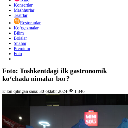
Konsertlar
Mashhurlar
Teatrlar
Restoranlar
Ko‘rgazmalar
Bilim
Bolalar
Shahar
Premium
Foto
Foto: Toshkentdagi ilk gastronomik
koʻchada nimalar bor?
E’lon qilingan sana
:
30-oktabr 2024
·
1 346