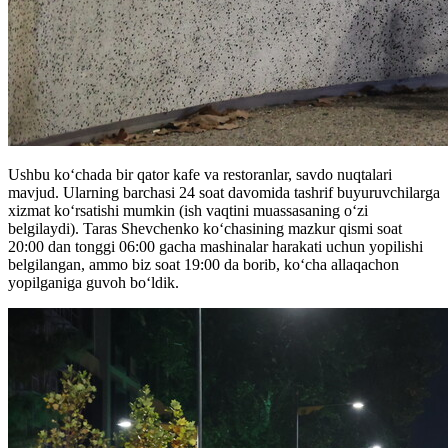
Ushbu koʻchada bir qator kafe va restoranlar, savdo nuqtalari
mavjud. Ularning barchasi 24 soat davomida tashrif buyuruvchilarga
xizmat koʻrsatishi mumkin (ish vaqtini muassasaning oʻzi
belgilaydi). Taras Shevchenko koʻchasining mazkur qismi soat
20:00 dan tonggi 06:00 gacha mashinalar harakati uchun yopilishi
belgilangan, ammo biz soat 19:00 da borib, koʻcha allaqachon
yopilganiga guvoh boʻldik.