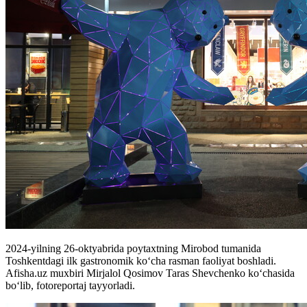
2024-yilning 26-oktyabrida poytaxtning Mirobod tumanida
Toshkentdagi ilk gastronomik koʻcha rasman faoliyat boshladi.
Afisha.uz muxbiri Mirjalol Qosimov Taras Shevchenko koʻchasida
boʻlib, fotoreportaj tayyorladi.