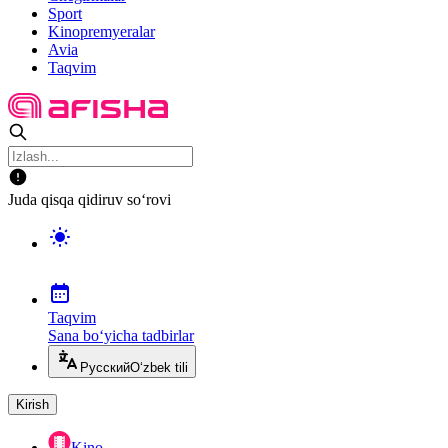
Sport
Kinopremyeralar
Avia
Taqvim
Juda qisqa qidiruv so‘rovi
Taqvim
Sana bo‘yicha tadbirlar
Русский
O‘zbek tili
Kirish
Kino