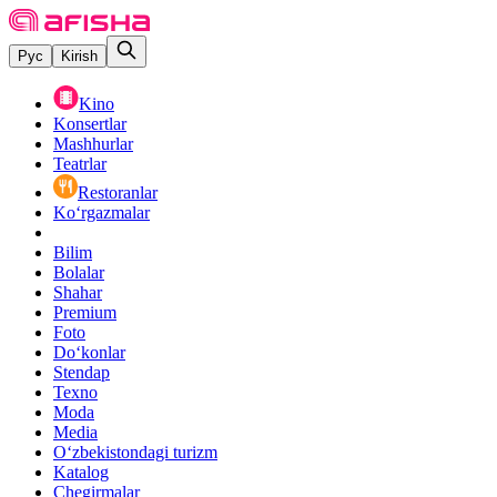
Рус
Kirish
Kino
Konsertlar
Mashhurlar
Teatrlar
Restoranlar
Ko‘rgazmalar
Bilim
Bolalar
Shahar
Premium
Foto
Do‘konlar
Stendap
Texno
Moda
Media
O‘zbekistondagi turizm
Katalog
Chegirmalar