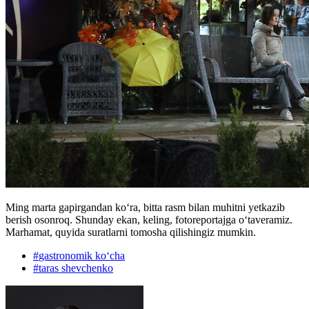
Ming marta gapirgandan koʻra, bitta rasm bilan muhitni yetkazib
berish osonroq. Shunday ekan, keling, fotoreportajga oʻtaveramiz.
Marhamat, quyida suratlarni tomosha qilishingiz mumkin.
#
gastronomik koʻcha
#
taras shevchenko