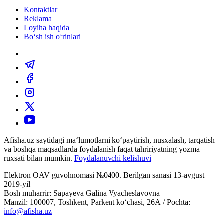
Kontaktlar
Reklama
Loyiha haqida
Bo‘sh ish o‘rinlari
Afisha.uz saytidagi ma‘lumotlarni ko‘paytirish, nusxalash, tarqatish
va boshqa maqsadlarda foydalanish faqat tahririyatning yozma
ruxsati bilan mumkin.
Foydalanuvchi kelishuvi
Elektron OAV guvohnomasi №0400. Berilgan sanasi 13-avgust
2019-yil
Bosh muharrir: Sapayeva Galina Vyacheslavovna
Manzil: 100007, Toshkent, Parkent ko‘chasi, 26А / Pochta:
info@afisha.uz