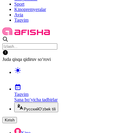
Sport
Kinopremyeralar
Avia
Taqvim
Juda qisqa qidiruv so‘rovi
Taqvim
Sana bo‘yicha tadbirlar
Русский
O‘zbek tili
Kirish
Kino