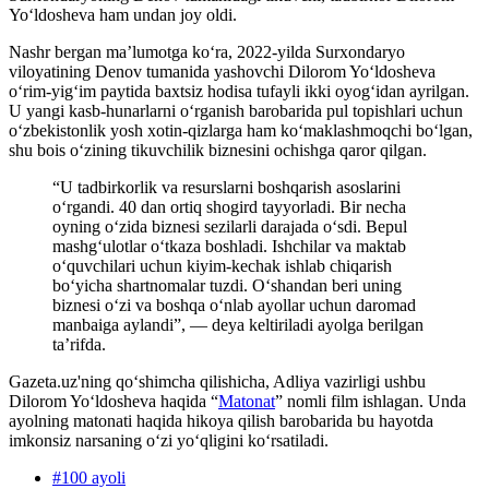
Yo‘ldosheva ham undan joy oldi.
Nashr bergan ma’lumotga ko‘ra, 2022-yilda Surxondaryo
viloyatining Denov tumanida yashovchi Dilorom Yo‘ldosheva
o‘rim-yig‘im paytida baxtsiz hodisa tufayli ikki oyog‘idan ayrilgan.
U yangi kasb-hunarlarni o‘rganish barobarida pul topishlari uchun
o‘zbekistonlik yosh xotin-qizlarga ham ko‘maklashmoqchi bo‘lgan,
shu bois o‘zining tikuvchilik biznesini ochishga qaror qilgan.
“U tadbirkorlik va resurslarni boshqarish asoslarini
o‘rgandi. 40 dan ortiq shogird tayyorladi. Bir necha
oyning o‘zida biznesi sezilarli darajada o‘sdi. Bepul
mashg‘ulotlar o‘tkaza boshladi. Ishchilar va maktab
o‘quvchilari uchun kiyim-kechak ishlab chiqarish
bo‘yicha shartnomalar tuzdi. O‘shandan beri uning
biznesi o‘zi va boshqa o‘nlab ayollar uchun daromad
manbaiga aylandi”, — deya keltiriladi ayolga berilgan
ta’rifda.
Gazeta.uz'ning qoʻshimcha qilishicha, Adliya vazirligi ushbu
Dilorom Yo‘ldosheva haqida “
Matonat
” nomli film ishlagan. Unda
ayolning matonati haqida hikoya qilish barobarida bu hayotda
imkonsiz narsaning o‘zi yo‘qligini ko‘rsatiladi.
#
100 ayoli