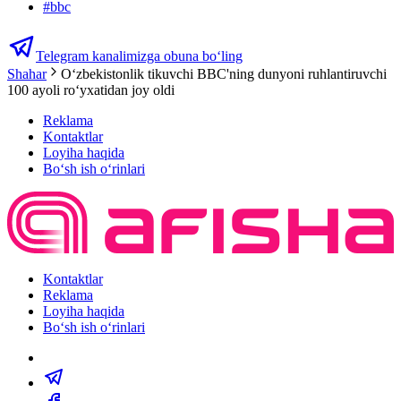
#
bbc
Telegram kanalimizga obuna bo‘ling
Shahar
Oʻzbekistonlik tikuvchi BBC'ning dunyoni ruhlantiruvchi
100 ayoli roʻyxatidan joy oldi
Reklama
Kontaktlar
Loyiha haqida
Bo‘sh ish o‘rinlari
Kontaktlar
Reklama
Loyiha haqida
Bo‘sh ish o‘rinlari