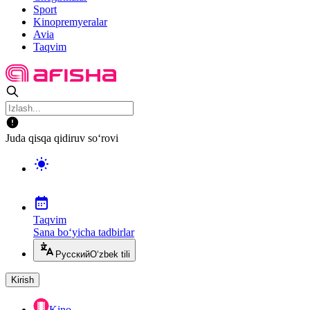
Sport
Kinopremyeralar
Avia
Taqvim
Juda qisqa qidiruv so‘rovi
Taqvim
Sana bo‘yicha tadbirlar
Русский
O‘zbek tili
Kirish
Kino