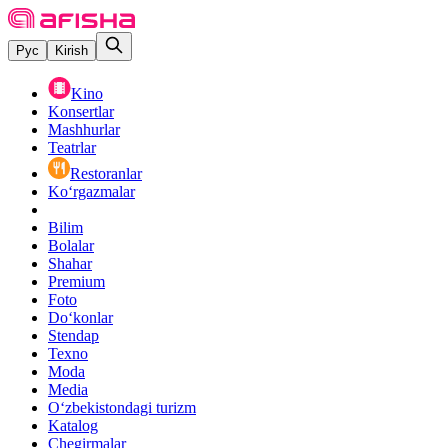
Рус
Kirish
Kino
Konsertlar
Mashhurlar
Teatrlar
Restoranlar
Ko‘rgazmalar
Bilim
Bolalar
Shahar
Premium
Foto
Do‘konlar
Stendap
Texno
Moda
Media
O‘zbekistondagi turizm
Katalog
Chegirmalar