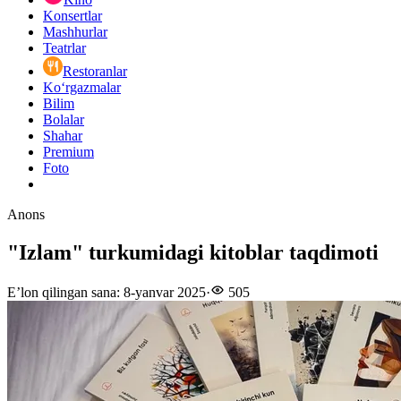
Konsertlar
Mashhurlar
Teatrlar
Restoranlar
Ko‘rgazmalar
Bilim
Bolalar
Shahar
Premium
Foto
Anons
"Izlam" turkumidagi kitoblar taqdimoti
E’lon qilingan sana
:
8-yanvar 2025
·
505