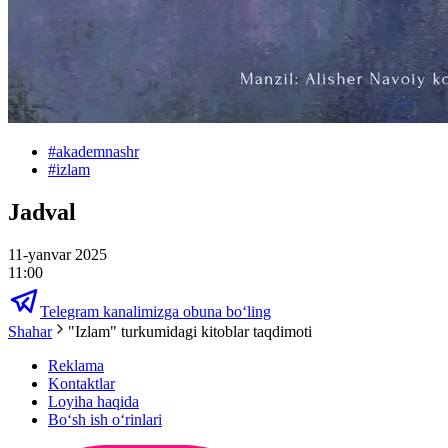
#
akademnashr
#
izlam
Jadval
11-yanvar 2025
11:00
Telegram kanalimizga obuna bo‘ling
Shahar
"Izlam" turkumidagi kitoblar taqdimoti
Reklama
Kontaktlar
Loyiha haqida
Bo‘sh ish o‘rinlari