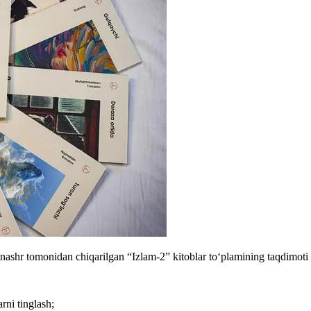
shr tomonidan chiqarilgan “Izlam-2” kitoblar toʻplamining taqdimoti b
rni tinglash;