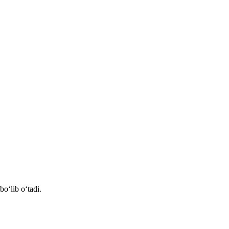
oʻlib oʻtadi.