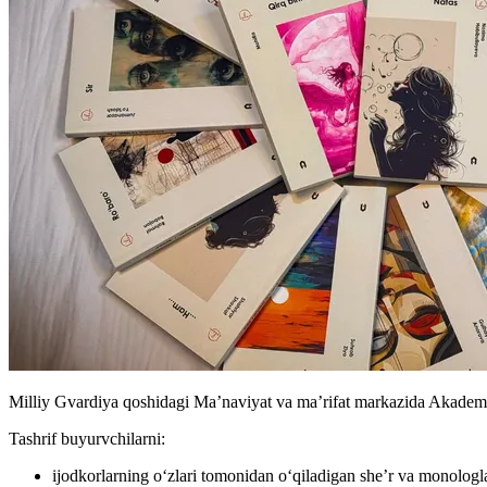
Milliy Gvardiya qoshidagi Ma’naviyat va ma’rifat markazida Akademna
Tashrif buyurvchilarni:
ijodkorlarning o‘zlari tomonidan o‘qiladigan she’r va monologla