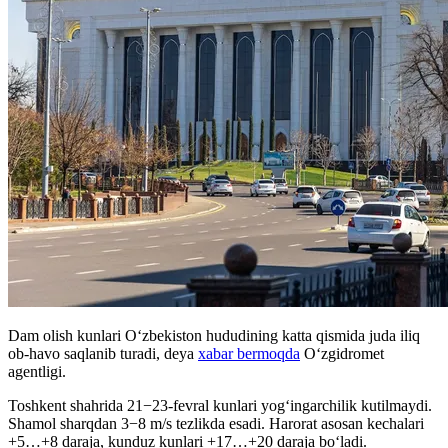
Dam olish kunlari O‘zbekiston hududining katta qismida juda iliq
ob-havo saqlanib turadi, deya
xabar bermoqda
O‘zgidromet
agentligi.
Toshkent shahrida 21−23-fevral kunlari yog‘ingarchilik kutilmaydi.
Shamol sharqdan 3−8 m/s tezlikda esadi. Harorat asosan kechalari
+5…+8 daraja, kunduz kunlari +17…+20 daraja bo‘ladi.