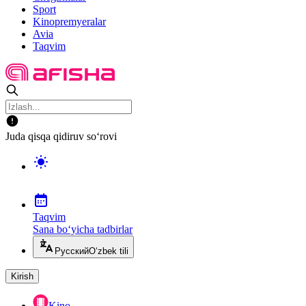
Sport
Kinopremyeralar
Avia
Taqvim
Juda qisqa qidiruv so‘rovi
Taqvim
Sana bo‘yicha tadbirlar
Русский
O‘zbek tili
Kirish
Kino