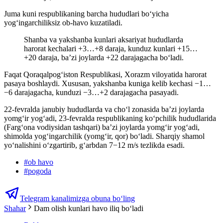
Juma kuni respublikaning barcha hududlari bo‘yicha
yog‘ingarchiliksiz ob-havo kuzatiladi.
Shanba va yakshanba kunlari aksariyat hududlarda
harorat kechalari +3…+8 daraja, kunduz kunlari +15…
+20 daraja, ba’zi joylarda +22 darajagacha bo‘ladi.
Faqat Qoraqalpog‘iston Respublikasi, Xorazm viloyatida harorat
pasaya boshlaydi. Xususan, yakshanba kuniga kelib kechasi −1…
−6 darajagacha, kunduzi −3…+2 darajagacha pasayadi.
22-fevralda janubiy hududlarda va cho‘l zonasida ba’zi joylarda
yomg‘ir yog‘adi, 23-fevralda respublikaning ko‘pchilik hududlarida
(Farg‘ona vodiysidan tashqari) ba’zi joylarda yomg‘ir yog‘adi,
shimolda yog‘ingarchilik (yomg‘ir, qor) bo‘ladi. Sharqiy shamol
yo‘nalishini o‘zgartirib, g‘arbdan 7−12 m/s tezlikda esadi.
#
ob havo
#
pogoda
Telegram kanalimizga obuna bo‘ling
Shahar
Dam olish kunlari havo iliq boʻladi