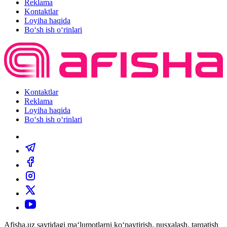
Reklama
Kontaktlar
Loyiha haqida
Bo‘sh ish o‘rinlari
Kontaktlar
Reklama
Loyiha haqida
Bo‘sh ish o‘rinlari
Afisha.uz saytidagi ma‘lumotlarni ko‘paytirish, nusxalash, tarqatish