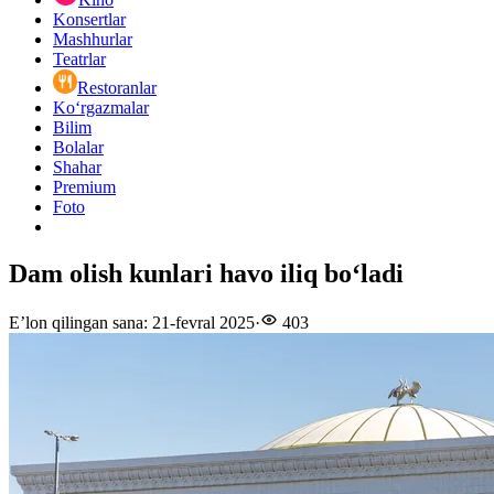
Konsertlar
Mashhurlar
Teatrlar
Restoranlar
Ko‘rgazmalar
Bilim
Bolalar
Shahar
Premium
Foto
Dam olish kunlari havo iliq boʻladi
E’lon qilingan sana
:
21-fevral 2025
·
403