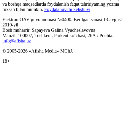
va boshqa maqsadlarda foydalanish faqat tahririyatning yozma
ruxsati bilan mumkin.
Foydalanuvchi kelishuvi
Elektron OAV guvohnomasi №0400. Berilgan sanasi 13-avgust
2019-yil
Bosh muharrir: Sapayeva Galina Vyacheslavovna
Manzil: 100007, Toshkent, Parkent ko‘chasi, 26А / Pochta:
info@afisha.uz
© 2005-2026 «Afisha Media» MChJ.
18+