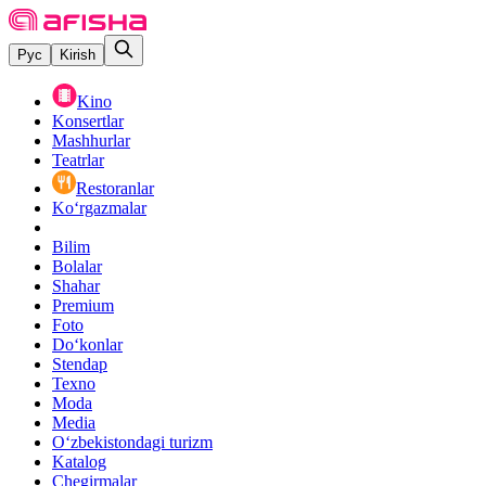
Рус
Kirish
Kino
Konsertlar
Mashhurlar
Teatrlar
Restoranlar
Ko‘rgazmalar
Bilim
Bolalar
Shahar
Premium
Foto
Do‘konlar
Stendap
Texno
Moda
Media
O‘zbekistondagi turizm
Katalog
Chegirmalar