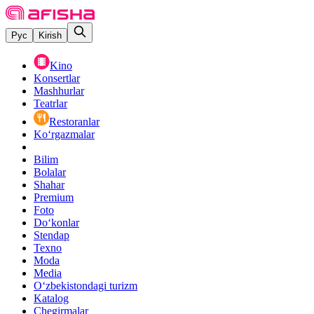
Рус
Kirish
Kino
Konsertlar
Mashhurlar
Teatrlar
Restoranlar
Ko‘rgazmalar
Bilim
Bolalar
Shahar
Premium
Foto
Do‘konlar
Stendap
Texno
Moda
Media
O‘zbekistondagi turizm
Katalog
Chegirmalar