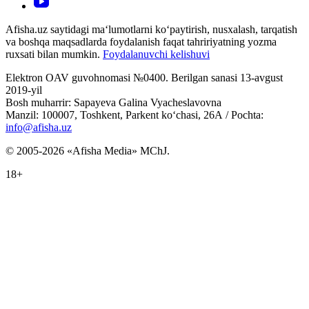
Afisha.uz saytidagi ma‘lumotlarni ko‘paytirish, nusxalash, tarqatish
va boshqa maqsadlarda foydalanish faqat tahririyatning yozma
ruxsati bilan mumkin.
Foydalanuvchi kelishuvi
Elektron OAV guvohnomasi №0400. Berilgan sanasi 13-avgust
2019-yil
Bosh muharrir: Sapayeva Galina Vyacheslavovna
Manzil: 100007, Toshkent, Parkent ko‘chasi, 26А / Pochta:
info@afisha.uz
© 2005-2026 «Afisha Media» MChJ.
18+