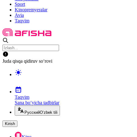
Sport
Kinopremyeralar
Avia
Taqvim
Juda qisqa qidiruv so‘rovi
Taqvim
Sana bo‘yicha tadbirlar
Русский
O‘zbek tili
Kirish
Kino