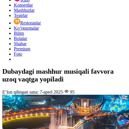
Konsertlar
Mashhurlar
Teatrlar
Restoranlar
Ko‘rgazmalar
Bilim
Bolalar
Shahar
Premium
Foto
Dubaydagi mashhur musiqali favvora
uzoq vaqtga yopiladi
E’lon qilingan sana
:
7-aprel 2025
·
95