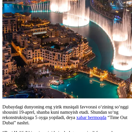
Dubaydagi dunyoning eng yirik musiqali favvorasi o‘zining so‘nggi
shousini 19-aprel, shanba kuni namoyish etadi. Shundan soʻng
rekonstruksiyaga 5 oyga yopiladi, deya
xabar bermoqda
“Time Out
Dubai” nashri.