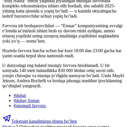
“Burj Halifa” binosi yaqinida joylashgan musiqali favvorada
kompleks rekonstruksiya ishlari olib boriladi, shu sababli 2025-
yilning katta qismida u yopiq boʻladi — u kamida oktyabrgacha
tashrif buyuruvchilar uchun yopiq boʻladi.
Favvora ish boshqaruvchilari — “Emaar” kompaniyasining avvalgi
e’lonida ta’mirlash ishlari besh oy davom etishi aytilgan, ammo
ertaroq yopilishi uning uzoqroq muddatga yopilishini anglatadimi
yoki yo‘q — noma’lum.
Hozirda favvora barcha uchun har kuni 18:00 dan 23:00 gacha har
yarim soatda bepul shou namosish etadi.
U dunyodagi eng baland musiqiy favvora hisoblanadi. U bir
soniyada 140 metr balandlikka 830 000 litrdan ortiq suvni otib,
yorqin chiroqlar va musiqa jo‘rligida namoyon bo‘ladi. Unda Maykl
Jekson, Andrea Bochelli va boshqa jahonga mashhur ijrochilarning
qo‘shiqlari yangraydi.
#
dubai
#
dubay fontan
#
musiqali favvora
Telegram kanalimizga obuna bo‘ling
Shahar
Dubaydagi mashhur musiqali favvora uzoq vaqtga