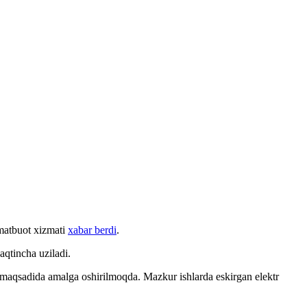
 matbuot xizmati
xabar berdi
.
qtincha uziladi.
h maqsadida amalga oshirilmoqda. Mazkur ishlarda eskirgan elektr