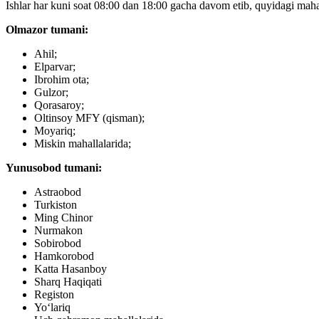
Ishlar har kuni soat 08:00 dan 18:00 gacha davom etib, quyidagi mahall
Olmazor tumani:
Ahil;
Elparvar;
Ibrohim ota;
Gulzor;
Qorasaroy;
Oltinsoy MFY (qisman);
Moyariq;
Miskin mahallalarida;
Yunusobod tumani:
Astraobod
Turkiston
Ming Chinor
Nurmakon
Sobirobod
Hamkorobod
Katta Hasanboy
Sharq Haqiqati
Registon
Yoʻlariq