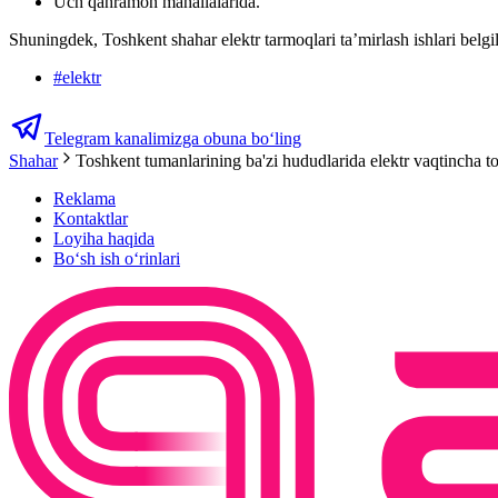
Uch qahramon mahallalarida.
Shuningdek, Toshkent shahar elektr tarmoqlari ta’mirlash ishlari belg
#
elektr
Telegram kanalimizga obuna bo‘ling
Shahar
Toshkent tumanlarining ba'zi hududlarida elektr vaqtincha to‘
Reklama
Kontaktlar
Loyiha haqida
Bo‘sh ish o‘rinlari