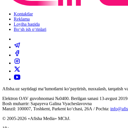
Kontaktlar
Reklama
Loyiha haqida
Bo‘sh ish o‘rinlari
Afisha.uz saytidagi ma‘lumotlarni ko‘paytirish, nusxalash, tarqatish
Elektron OAV guvohnomasi №0400. Berilgan sanasi 13-avgust 2019-
Bosh muharrir: Sapayeva Galina Vyacheslavovna
Manzil: 100007, Toshkent, Parkent ko‘chasi, 26А / Pochta:
info@afis
© 2005-2026 «Afisha Media» MChJ.