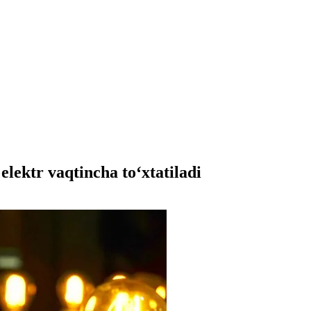
lektr vaqtincha to‘xtatiladi