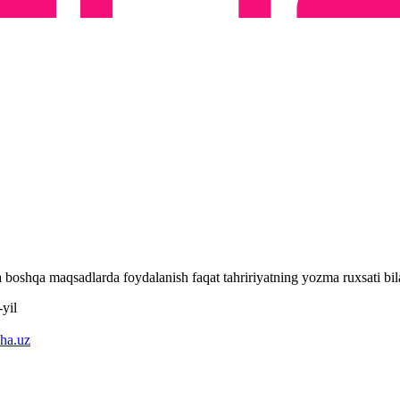
 va boshqa maqsadlarda foydalanish faqat tahririyatning yozma ruxsati 
yil
ha.uz