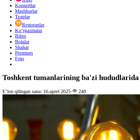
Konsertlar
Mashhurlar
Teatrlar
Restoranlar
Ko‘rgazmalar
Bilim
Bolalar
Shahar
Premium
Foto
Toshkent tumanlarining ba'zi hududlarida e
E’lon qilingan sana
:
16-aprel 2025
·
240