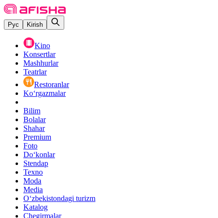
Рус
Kirish
Kino
Konsertlar
Mashhurlar
Teatrlar
Restoranlar
Ko‘rgazmalar
Bilim
Bolalar
Shahar
Premium
Foto
Do‘konlar
Stendap
Texno
Moda
Media
O‘zbekistondagi turizm
Katalog
Chegirmalar