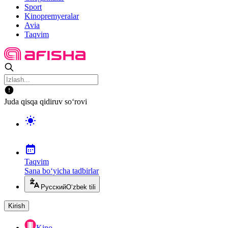
Sport
Kinopremyeralar
Avia
Taqvim
Juda qisqa qidiruv so‘rovi
Taqvim
Sana bo‘yicha tadbirlar
Русский
O‘zbek tili
Kirish
Kino