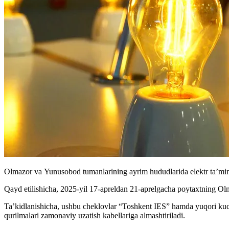
Olmazor va Yunusobod tumanlarining ayrim hududlarida elektr ta’mino
Qayd etilishicha, 2025-yil 17-apreldan 21-aprelgacha poytaxtning Ol
Ta’kidlanishicha, ushbu cheklovlar “Toshkent IES” hamda yuqori kuchl
qurilmalari zamonaviy uzatish kabellariga almashtiriladi.