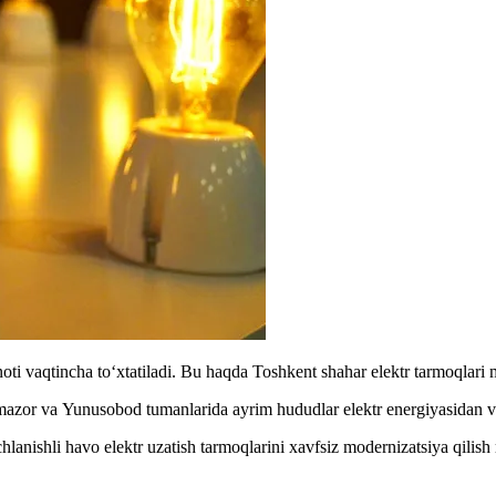
ti vaqtincha to‘xtatiladi. Bu haqda Toshkent shahar elektr tarmoqlari
mazor va Yunusobod tumanlarida ayrim hududlar elektr energiyasidan va
anishli havo elektr uzatish tarmoqlarini xavfsiz modernizatsiya qilis