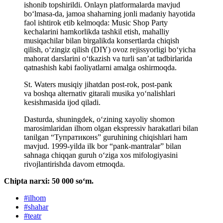
ishonib topshirildi. Onlayn platformalarda mavjud
bo‘lmasa-da, jamoa shaharning jonli madaniy hayotida
faol ishtirok etib kelmoqda: Music Shop Party
kechalarini hamkorlikda tashkil etish, mahalliy
musiqachilar bilan birgalikda konsertlarda chiqish
qilish, o‘zingiz qilish (DIY) ovoz rejissyorligi bo‘yicha
mahorat darslarini o‘tkazish va turli san’at tadbirlarida
qatnashish kabi faoliyatlarni amalga oshirmoqda.
St. Waters musiqiy jihatdan post-rok, post-pank
va boshqa alternativ gitarali musika yo‘nalishlari
kesishmasida ijod qiladi.
Dasturda, shuningdek, o‘zining xayoliy shomon
marosimlaridan ilhom olgan ekspressiv harakatlari bilan
tanilgan “Тупратиконs” guruhining chiqishlari ham
mavjud. 1999-yilda ilk bor “pank-mantralar” bilan
sahnaga chiqqan guruh o‘ziga xos mifologiyasini
rivojlantirishda davom etmoqda.
Chipta narxi: 50 000 soʻm.
#
ilhom
#
shahar
#
teatr