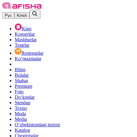
Рус
Kirish
Kino
Konsertlar
Mashhurlar
Teatrlar
Restoranlar
Ko‘rgazmalar
Bilim
Bolalar
Shahar
Premium
Foto
Do‘konlar
Stendap
Texno
Moda
Media
O‘zbekistondagi turizm
Katalog
Chegirmalar