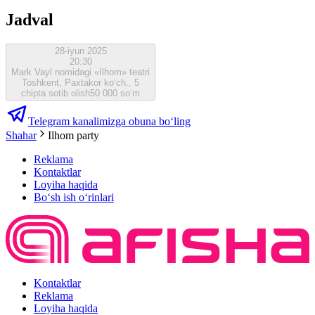
Jadval
28-iyun 2025
20:30
Mark Vayl nomidagi «Ilhom» teatri
Toshkent, Paxtakor ko‘ch., 5
chipta sotib olish
50 000 so‘m
Telegram kanalimizga obuna bo‘ling
Shahar
Ilhom party
Reklama
Kontaktlar
Loyiha haqida
Bo‘sh ish o‘rinlari
Kontaktlar
Reklama
Loyiha haqida