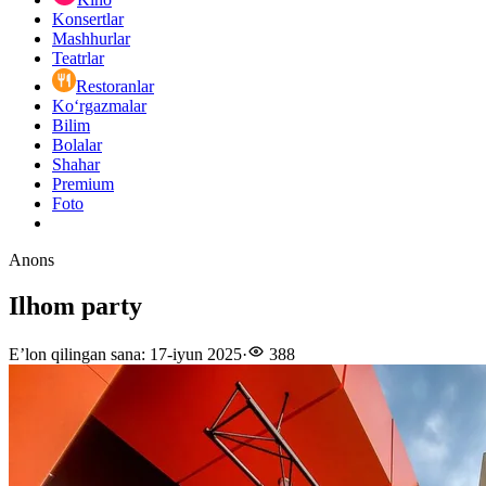
Konsertlar
Mashhurlar
Teatrlar
Restoranlar
Ko‘rgazmalar
Bilim
Bolalar
Shahar
Premium
Foto
Anons
Ilhom party
E’lon qilingan sana
:
17-iyun 2025
·
388