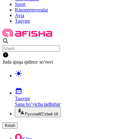
Sport
Kinopremyeralar
Avia
Taqvim
Juda qisqa qidiruv so‘rovi
Taqvim
Sana bo‘yicha tadbirlar
Русский
O‘zbek tili
Kirish
Kino