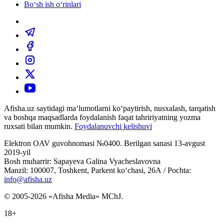
Bo‘sh ish o‘rinlari
Afisha.uz saytidagi ma‘lumotlarni ko‘paytirish, nusxalash, tarqatish
va boshqa maqsadlarda foydalanish faqat tahririyatning yozma
ruxsati bilan mumkin.
Foydalanuvchi kelishuvi
Elektron OAV guvohnomasi №0400. Berilgan sanasi 13-avgust
2019-yil
Bosh muharrir: Sapayeva Galina Vyacheslavovna
Manzil: 100007, Toshkent, Parkent ko‘chasi, 26А / Pochta:
info@afisha.uz
© 2005-2026 «Afisha Media» MChJ.
18+