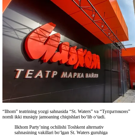
“Ilhom” teatrining yozgi sahnasida “St. Waters” va “Тупратиконs”
nomli ikki musiqiy jamoaning chiqishlari boʻlib oʻtadi.
Ilkhom Party’ning ochilishi Toshkent alternativ
sahnasining vakillari bo‘lgan St. Waters guruhiga