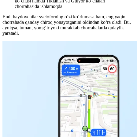
ko‘chasi hamda Tiklanish va Gulyor ko‘chalari
chorrahasida ishlamoqda.
Endi haydovchilar svetoforning o‘zi ko‘rinmasa ham, eng yaqin
chorrahada qanday chiroq yonayotganini oldindan ko‘ra oladi. Bu,
ayniqsa, tuman, yomgʻir yoki murakkab chorrahalarda qulaylik
yaratadi.