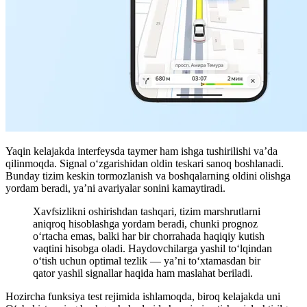
Yaqin kelajakda interfeysda taymer ham ishga tushirilishi va’da
qilinmoqda. Signal o‘zgarishidan oldin teskari sanoq boshlanadi.
Bunday tizim keskin tormozlanish va boshqalarning oldini olishga
yordam beradi, ya’ni avariyalar sonini kamaytiradi.
Xavfsizlikni oshirishdan tashqari, tizim marshrutlarni
aniqroq hisoblashga yordam beradi, chunki prognoz
oʻrtacha emas, balki har bir chorrahada haqiqiy kutish
vaqtini hisobga oladi. Haydovchilarga yashil to‘lqindan
o‘tish uchun optimal tezlik — ya’ni to‘xtamasdan bir
qator yashil signallar haqida ham maslahat beriladi.
Hozircha funksiya test rejimida ishlamoqda, biroq kelajakda uni