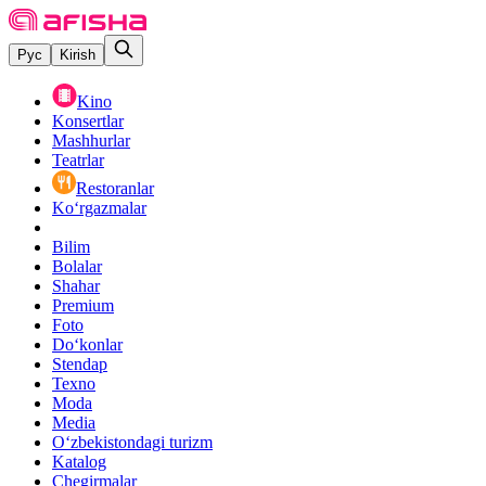
Рус
Kirish
Kino
Konsertlar
Mashhurlar
Teatrlar
Restoranlar
Ko‘rgazmalar
Bilim
Bolalar
Shahar
Premium
Foto
Do‘konlar
Stendap
Texno
Moda
Media
O‘zbekistondagi turizm
Katalog
Chegirmalar