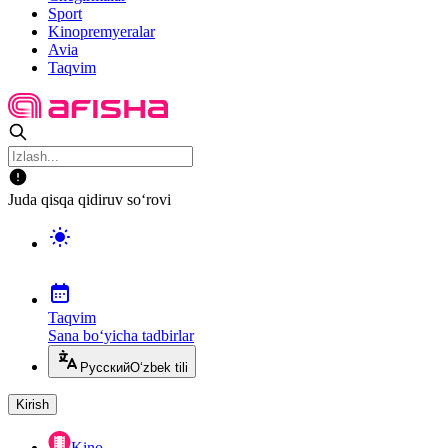
Sport
Kinopremyeralar
Avia
Taqvim
Juda qisqa qidiruv so‘rovi
Taqvim
Sana bo‘yicha tadbirlar
Русский
O‘zbek tili
Kirish
Kino