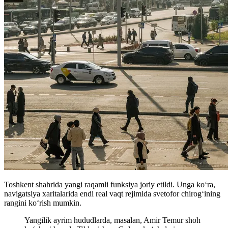
Toshkent shahrida yangi raqamli funksiya joriy etildi. Unga koʻra,
navigatsiya xaritalarida endi real vaqt rejimida svetofor chirog‘ining
rangini ko‘rish mumkin.
Yangilik ayrim hududlarda, masalan, Amir Temur shoh