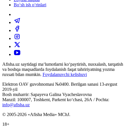
Bo‘sh ish o‘rinlari
Afisha.uz saytidagi ma‘lumotlarni ko‘paytirish, nusxalash, tarqatish
va boshqa maqsadlarda foydalanish faqat tahririyatning yozma
ruxsati bilan mumkin.
Foydalanuvchi kelishuvi
Elektron OAV guvohnomasi №0400. Berilgan sanasi 13-avgust
2019-yil
Bosh muharrir: Sapayeva Galina Vyacheslavovna
Manzil: 100007, Toshkent, Parkent ko‘chasi, 26А / Pochta:
info@afisha.uz
© 2005-2026 «Afisha Media» MChJ.
18+