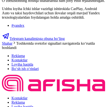
O‘zbekistonning boshqa shaharlarida ham joriy etish rejalashtirilgan.
Ushbu loyiha Ichki ishlar vazirligi ishtirokida CarPlay, Android
Auto va taksi haydovchilari uchun ilovalar orqali mavjud Yandex
texnologiyalaridan foydalangan holda amalga oshirildi.
#
yandex
Telegram kanalimizga obuna bo‘ling
Shahar
Toshkentda svetofor signallari navigatorda ko‘rsatila
boshlandi
Reklama
Kontaktlar
Loyiha haqida
Bo‘sh ish o‘rinlari
Kontaktlar
Reklama
Loyiha haqida