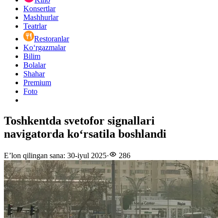
Konsertlar
Mashhurlar
Teatrlar
Restoranlar
Ko‘rgazmalar
Bilim
Bolalar
Shahar
Premium
Foto
Toshkentda svetofor signallari
navigatorda ko‘rsatila boshlandi
E’lon qilingan sana
:
30-iyul 2025
·
286