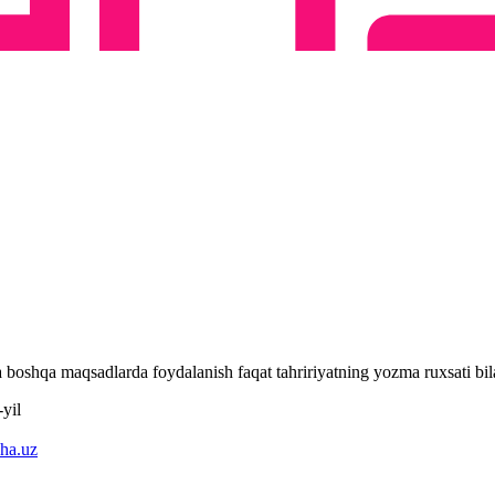
 va boshqa maqsadlarda foydalanish faqat tahririyatning yozma ruxsati 
yil
ha.uz