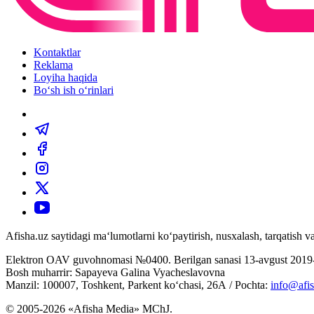
Kontaktlar
Reklama
Loyiha haqida
Bo‘sh ish o‘rinlari
Afisha.uz saytidagi ma‘lumotlarni ko‘paytirish, nusxalash, tarqatish
Elektron OAV guvohnomasi №0400. Berilgan sanasi 13-avgust 2019-
Bosh muharrir: Sapayeva Galina Vyacheslavovna
Manzil: 100007, Toshkent, Parkent ko‘chasi, 26А / Pochta:
info@afis
© 2005-2026 «Afisha Media» MChJ.