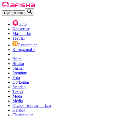
Рус
Kirish
Kino
Konsertlar
Mashhurlar
Teatrlar
Restoranlar
Ko‘rgazmalar
Bilim
Bolalar
Shahar
Premium
Foto
Do‘konlar
Stendap
Texno
Moda
Media
O‘zbekistondagi turizm
Katalog
Chegirmalar