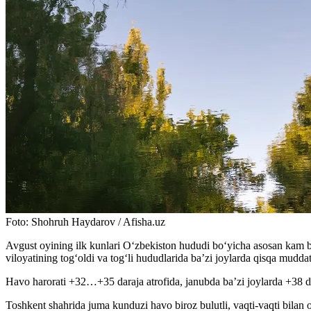
Foto
:
Shohruh Haydarov / Afisha.uz
Avgust oyining ilk kunlari O‘zbekiston hududi bo‘yicha asosan kam b
viloyatining tog‘oldi va tog‘li hududlarida ba’zi joylarda qisqa mudd
Havo harorati +32…+35 daraja atrofida, janubda ba’zi joylarda +38 da
Toshkent shahrida juma kunduzi havo biroz bulutli, vaqti-vaqti bilan 