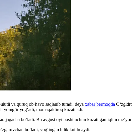
ulutli va quruq ob-havo saqlanib turadi, deya
xabar bermoqda
O‘zgidro
atli yomg‘ir yog‘adi, momaqaldiroq kuzatiladi.
rajagacha bo‘ladi. Bu avgust oyi boshi uchun kuzatilgan iqlim me’yorla
o‘zgaruvchan bo‘ladi, yog‘ingarchilik kutilmaydi.