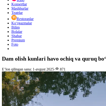
Konsertlar
Mashhurlar
Teatrlar
Restoranlar
Ko‘rgazmalar
Bilim
Bolalar
Shahar
Premium
Foto
Dam olish kunlari havo ochiq va quruq bo‘
E’lon qilingan sana
:
1-avgust 2025
·
871