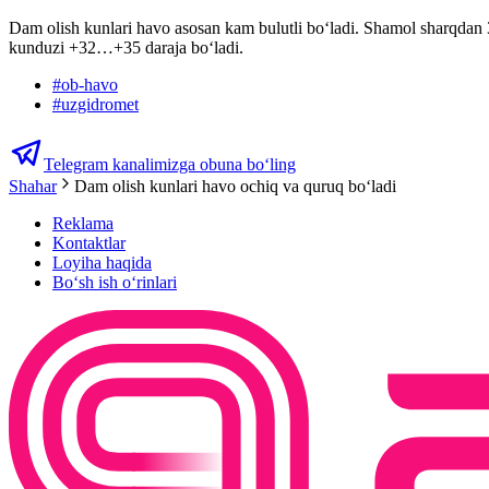
Dam olish kunlari havo asosan kam bulutli bo‘ladi. Shamol sharqdan
kunduzi +32…+35 daraja bo‘ladi.
#
ob-havo
#
uzgidromet
Telegram kanalimizga obuna bo‘ling
Shahar
Dam olish kunlari havo ochiq va quruq bo‘ladi
Reklama
Kontaktlar
Loyiha haqida
Bo‘sh ish o‘rinlari