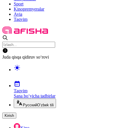
Sport
Kinopremyeralar
Avia
Taqvim
Juda qisqa qidiruv so‘rovi
Taqvim
Sana bo‘yicha tadbirlar
Русский
O‘zbek tili
Kirish
Kino