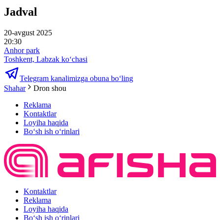
Jadval
20-avgust 2025
20:30
Anhor park
Toshkent, Labzak ko‘chasi
Telegram kanalimizga obuna bo‘ling
Shahar
Dron shou
Reklama
Kontaktlar
Loyiha haqida
Bo‘sh ish o‘rinlari
Kontaktlar
Reklama
Loyiha haqida
Bo‘sh ish o‘rinlari