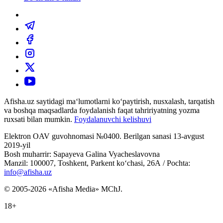
Afisha.uz saytidagi ma‘lumotlarni ko‘paytirish, nusxalash, tarqatish
va boshqa maqsadlarda foydalanish faqat tahririyatning yozma
ruxsati bilan mumkin.
Foydalanuvchi kelishuvi
Elektron OAV guvohnomasi №0400. Berilgan sanasi 13-avgust
2019-yil
Bosh muharrir: Sapayeva Galina Vyacheslavovna
Manzil: 100007, Toshkent, Parkent ko‘chasi, 26А / Pochta:
info@afisha.uz
© 2005-2026 «Afisha Media» MChJ.
18+