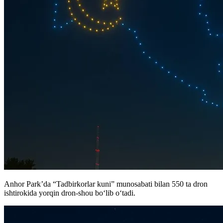
Anhor Park’da “Tadbirkorlar kuni” munosabati bilan 550 ta dron
ishtirokida yorqin dron-shou boʻlib oʻtadi.