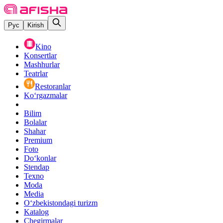
Рус
Kirish
Kino
Konsertlar
Mashhurlar
Teatrlar
Restoranlar
Ko‘rgazmalar
Bilim
Bolalar
Shahar
Premium
Foto
Do‘konlar
Stendap
Texno
Moda
Media
O‘zbekistondagi turizm
Katalog
Chegirmalar