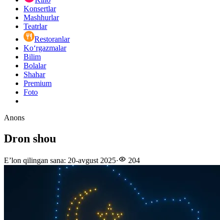
Konsertlar
Mashhurlar
Teatrlar
Restoranlar
Ko‘rgazmalar
Bilim
Bolalar
Shahar
Premium
Foto
Anons
Dron shou
E’lon qilingan sana
:
20-avgust 2025
·
204