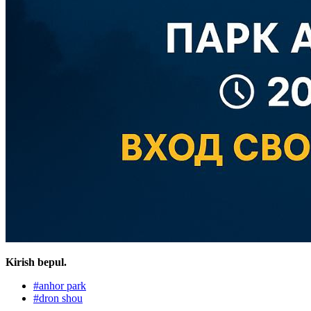
Kirish bepul.
#
anhor park
#
dron shou