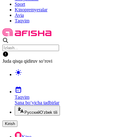
Sport
Kinopremyeralar
Avia
Taqvim
Juda qisqa qidiruv so‘rovi
Taqvim
Sana bo‘yicha tadbirlar
Русский
O‘zbek tili
Kirish
Kino