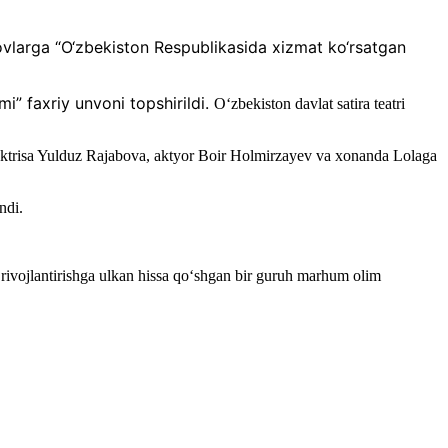
vlarga “O‘zbekiston Respublikasida xizmat ko‘rsatgan
 faxriy unvoni topshirildi.
O‘zbekiston davlat satira teatri
 aktrisa Yulduz Rajabova, aktyor Boir Holmirzayev va xonanda Lolaga
ndi.
 rivojlantirishga ulkan hissa qo‘shgan bir guruh marhum olim