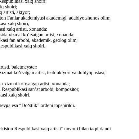
ublikasi xalq shoiri;
q shoiri;
rtisti, aktyor;
n Fanlar akademiyasi akademigi, adabiyotshunos olim;
i xalq shoiri;
 xalq artisti, xonanda;
da xizmat ko‘rsatgan artist, xonanda;
si fan arbobi, akademik, geolog olim;
ublikasi xalq shoiri.
isti, baletmeyster;
 ko‘rsatgan artist, teatr aktyori va dublyaj ustasi;
xizmat ko‘rsatgan artist, xonanda;
espublikasi san’at arbobi, kompozitor;
si xalq shoiri.
evga esa “Doʻstlik” ordeni topshirildi.
ton Respublikasi xalq artisti" unvoni bilan taqdirlandi