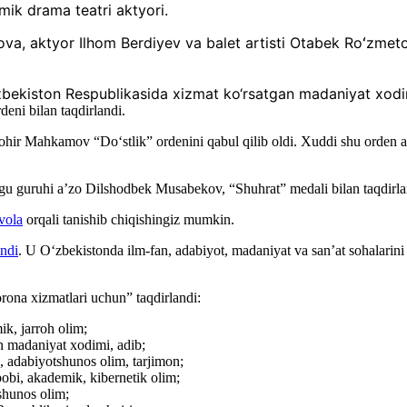
ik drama teatri aktyori.
a, aktyor Ilhom Berdiyev va balet artisti Otabek Roʻzmeto
kiston Respublikasida xizmat ko‘rsatgan madaniyat xodimi”
eni bilan taqdirlandi.
Tohir Mahkamov “Doʻstlik” ordenini qabul qilib oldi. Xuddi shu orden
u guruhi a’zo Dilshodbek Musabekov, “Shuhrat” medali bilan taqdirla
vola
orqali tanishib chiqishingiz mumkin.
indi
. U O‘zbekistonda ilm-fan, adabiyot, madaniyat va san’at sohalarini
rona xizmatlari uchun” taqdirlandi:
k, jarroh olim;
 madaniyat xodimi, adib;
 adabiyotshunos olim, tarjimon;
bi, akademik, kibernetik olim;
shunos olim;