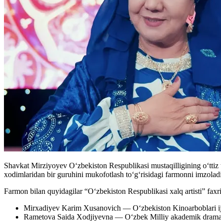
Shavkat Mirziyoyev O‘zbekiston Respublikasi mustaqilligining o‘ttiz to
xodimlaridan bir guruhini mukofotlash to‘g‘risidagi farmonni imzola
Farmon bilan quyidagilar “O‘zbekiston Respublikasi xalq artisti” faxri
Mirxadiyev Karim Xusanovich — O‘zbekiston Kinoarboblari ijod
Rametova Saida Xodjiyevna — O‘zbek Milliy akademik drama t