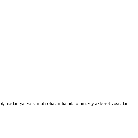
iyot, madaniyat va san’at sohalari hamda ommaviy axborot vositalari