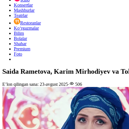
Konsertlar
Mashhurlar
Teatrlar
Restoranlar
Ko‘rgazmalar
Bilim
Bolalar
Shahar
Premium
Foto
Saida Rametova, Karim Mirhodiyev va Tohir
E’lon qilingan sana
:
23-avgust 2025
·
506