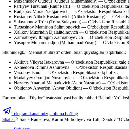
Muxamedov Quddus (Quddus Muhammadiy) — O‘zbekiston Resp
Parfiyev Tursunali (Rauf Parfi) — O‘zbekiston Respublikasi xal
Radjapov Murad Yadgarovich — O‘zbekiston Respublikasi xalq a
Rustamov Alibek Rustamovich (Alibek Rustamiy) — O‘zbekisto
Sulaymonov To‘ra (To‘ra Sulaymon) — O‘zbekiston Respublikas
Tuxtasinov Mamirjon Salimjonovich — O‘zbekiston Respublikasi
Xalikov Muxritdin Djalalitdinovich — O‘zbekiston Respublikasi
Xamraboyev Ibragim Xamraboyevich — O‘zbekiston Respublika
Yusupov Muhammadjon (Muhammad Yusuf) — O‘zbekiston Resp
Shunindegk, “Mehnat shuhrati” ordeni bilan quyidagilar taqdirlandi:
Akilova Viloyat Isaxarovna — O‘zbekiston Respublikasi xalq art
Axmedova Rimma Ashurovna — O‘zbekiston Respublikasida xizmat
Vaxobov Ismoil — O‘zbekiston Respublikasi xalq hofizi;
Madaliyev Oxunjon Nusratovich — O‘zbekiston Respublikasida 
Nazarov Anarkul Mamadovich (Anor Nazarov) — O‘zbekiston R
Obitjonov Anvarjon (Anvar Obidjon) — O‘zbekiston Respublika
Farmon bilan “Diydor” teatr-studiyasi badiiy rahbari Bahodir Yoʻldosh
Telegram kanalimizga obuna bo‘ling
Shahar
Saida Rametova, Karim Mirhodiyev va Tohir Saidov "O‘zbekis