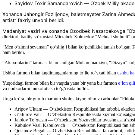
Sayidov Toxir Samandarovich — O‘zbek Milliy akadem
Xonanda Jahongir Foziljonov, baletmeyster Zarina Ahmedov
artist” faxriy unvoni berildi.
Madaniyat vaziri va xonanda Ozodbek Nazarbekovga “O‘zbe
direktori, badiiy so‘z ustasi Mirzabek Xolmedov “Mehnat shuhrati” ord
“Men oʻzimni sevaman” qoʻshigʻi bilan koʻpchilikka tanish boʻlgan 
ham berildi.
“Akaxonlarim” taronasi bilan tanilgan Muhammadziyo, “Dizayn” kulg
Ushbu farmon bilan taqdirlanganlarning toʻliq roʻyxati bilan
ushbu ha
Yuqoridagi farmon bilan bir vaqtda yana bir yana bir farmon
e’lon qil
va ijodkorlarni mukofotlash to‘g‘risida boʻldi.
Unga koʻra, bir guruh marhum shoir, aktyor, olim va arboblar “Fidoko
Aripov Uktam — O‘zbekiston Respublikasi fan arbobi, akademi
G‘afurov Vali — O‘zbekiston Respublikasida xizmat ko‘rsatgan
Jalolov To‘xtasin — O‘zbekiston Yozuvchilar uyushmasi a’zosi,
Kabulov Vasil Kabulovich — O‘zbekiston Respublikasi fan arbo
Qosimov Begali — O‘zbekiston Respublikasi fan arbobi, jadid