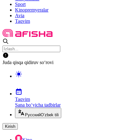
Sport
Kinopremyeralar
Avia
Taqvim
Juda qisqa qidiruv so‘rovi
Taqvim
Sana bo‘yicha tadbirlar
Русский
O‘zbek tili
Kirish
Kino