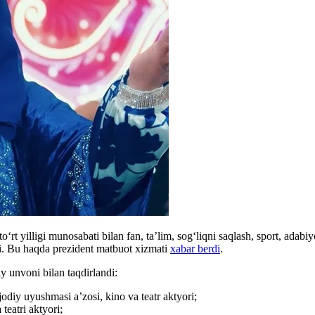
‘rt yilligi munosabati bilan fan, ta’lim, sog‘liqni saqlash, sport, adab
di. Bu haqda prezident matbuot xizmati
xabar berdi
.
y unvoni bilan taqdirlandi:
iy uyushmasi a’zosi, kino va teatr aktyori;
eatri aktyori;