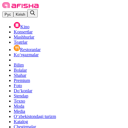
Рус
Kirish
Kino
Konsertlar
Mashhurlar
Teatrlar
Restoranlar
Ko‘rgazmalar
Bilim
Bolalar
Shahar
Premium
Foto
Do‘konlar
Stendap
Texno
Moda
Media
O‘zbekistondagi turizm
Katalog
Chegirmalar