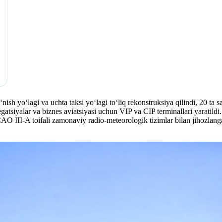
sh yo‘lagi va uchta taksi yo‘lagi to‘liq rekonstruksiya qilindi, 20 ta 
gatsiyalar va biznes aviatsiyasi uchun VIP va CIP terminallari yaratild
CAO III-A toifali zamonaviy radio-meteorologik tizimlar bilan jihozlang