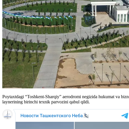
Poytaxtdagi “Toshkent-Sharqiy” aerodromi negizida hukumat va bizne
laynerining birinchi texnik parvozini qabul qildi.