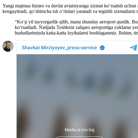
Yangi majmua biznes va davlat aviatsiyasiga xizmat ko‘rsatish uchun mo
kengaytiradi, qo‘shimcha ish o‘rinlari yaratadi va tegishli xizmatlarni 
“Ko‘p yil tayyorgarlik qilib, mana shunday aeroport qurdik. B
ko‘rsatiladi. Natijada Toshkent xalqaro aeroportiga yuklama 
hududlarimizda katta-katta loyihalarni boshlaganmiz. Ilohim, ti