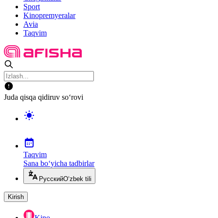
Sport
Kinopremyeralar
Avia
Taqvim
Juda qisqa qidiruv so‘rovi
Taqvim
Sana bo‘yicha tadbirlar
Русский
O‘zbek tili
Kirish
Kino