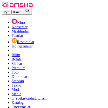
Рус
Kirish
Kino
Konsertlar
Mashhurlar
Teatrlar
Restoranlar
Ko‘rgazmalar
Bilim
Bolalar
Shahar
Premium
Foto
Do‘konlar
Stendap
Texno
Moda
Media
O‘zbekistondagi turizm
Katalog
Chegirmalar