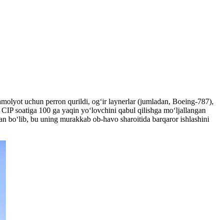
samolyot uchun perron qurildi, og‘ir laynerlar (jumladan, Boeing-787),
i. CIP soatiga 100 ga yaqin yoʻlovchini qabul qilishga moʻljallangan
an bo‘lib, bu uning murakkab ob-havo sharoitida barqaror ishlashini