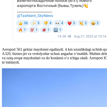
Aeroport 561 gektar maydonni egallaydi. 4 km uzunlikdagi uchish-qo‘ni
A320, biznes-jet va vertolyotlar uchun angarlar o‘rnatildi. Muhim dele
va oziq-ovqat maydonlari va doʻkonlarni oʻz ichiga oladi. Aeroport I
ta’minlaydi.