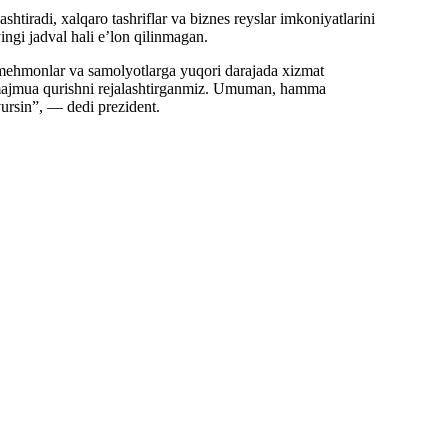
tiradi, xalqaro tashriflar va biznes reyslar imkoniyatlarini
yingi jadval hali e’lon qilinmagan.
 mehmonlar va samolyotlarga yuqori darajada xizmat
n majmua qurishni rejalashtirganmiz. Umuman, hamma
yursin”, — dedi prezident.