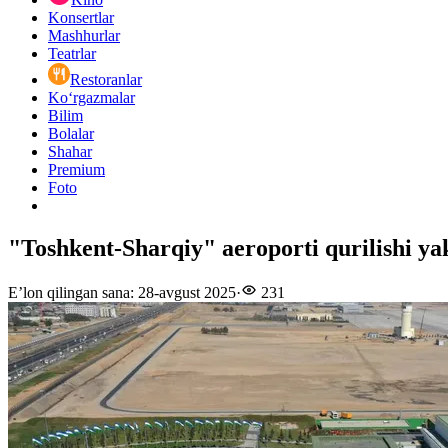
Konsertlar
Mashhurlar
Teatrlar
Restoranlar
Ko‘rgazmalar
Bilim
Bolalar
Shahar
Premium
Foto
"Toshkent-Sharqiy" aeroporti qurilishi ya
E’lon qilingan sana
:
28-avgust 2025
·
231