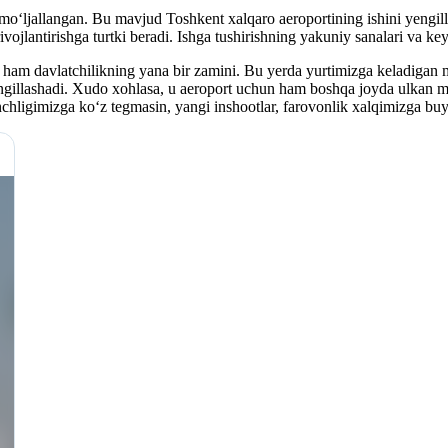
‘ljallangan. Bu mavjud Toshkent xalqaro aeroportining ishini yengillash
rivojlantirishga turtki beradi. Ishga tushirishning yakuniy sanalari va ke
u ham davlatchilikning yana bir zamini. Bu yerda yurtimizga keladigan
yengillashadi. Xudo xohlasa, u aeroport uchun ham boshqa joyda ulka
nchligimizga ko‘z tegmasin, yangi inshootlar, farovonlik xalqimizga bu