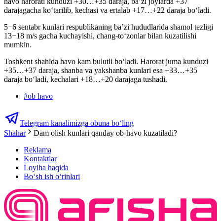
havo harorati kunduzi +30…+35 daraja, ba’zi joylarda +37
darajagacha koʻtarilib, kechasi va ertalab +17…+22 daraja bo‘ladi.
5−6 sentabr kunlari respublikaning ba’zi hududlarida shamol tezligi
13−18 m/s gacha kuchayishi, chang-to‘zonlar bilan kuzatilishi
mumkin.
Toshkent shahida havo kam bulutli bo‘ladi. Harorat juma kunduzi
+35…+37 daraja, shanba va yakshanba kunlari esa +33…+35
daraja bo‘ladi, kechalari +18…+20 darajaga tushadi.
#
ob havo
Telegram kanalimizga obuna bo‘ling
Shahar
Dam olish kunlari qanday ob-havo kuzatiladi?
Reklama
Kontaktlar
Loyiha haqida
Bo‘sh ish o‘rinlari