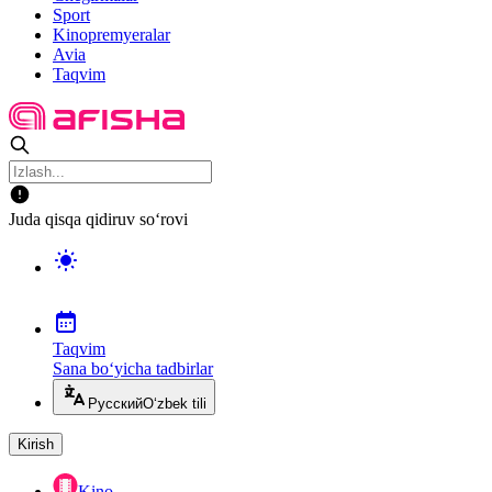
Sport
Kinopremyeralar
Avia
Taqvim
Juda qisqa qidiruv so‘rovi
Taqvim
Sana bo‘yicha tadbirlar
Русский
O‘zbek tili
Kirish
Kino