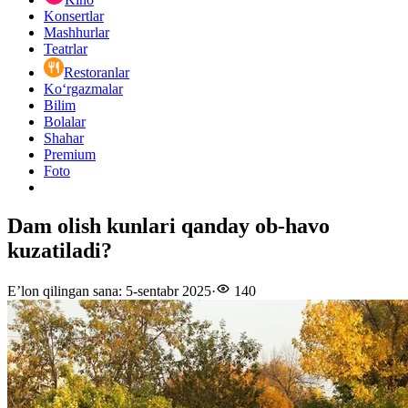
Konsertlar
Mashhurlar
Teatrlar
Restoranlar
Ko‘rgazmalar
Bilim
Bolalar
Shahar
Premium
Foto
Dam olish kunlari qanday ob-havo
kuzatiladi?
E’lon qilingan sana
:
5-sentabr 2025
·
140