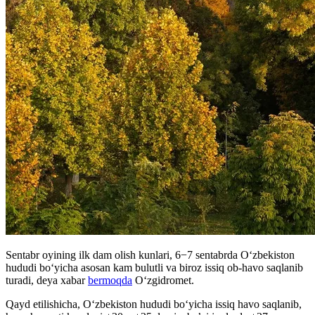
Sentabr oyining ilk dam olish kunlari, 6−7 sentabrda O‘zbekiston
hududi bo‘yicha asosan kam bulutli va biroz issiq ob-havo saqlanib
turadi, deya xabar
bermoqda
O‘zgidromet.
Qayd etilishicha, O‘zbekiston hududi bo‘yicha issiq havo saqlanib,