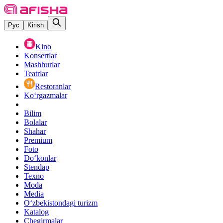
Рус
Kirish
Kino
Konsertlar
Mashhurlar
Teatrlar
Restoranlar
Ko‘rgazmalar
Bilim
Bolalar
Shahar
Premium
Foto
Do‘konlar
Stendap
Texno
Moda
Media
O‘zbekistondagi turizm
Katalog
Chegirmalar