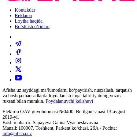
Kontaktlar
Reklama
Loyiha haqida
Bo‘sh ish o‘rinlari
Afisha.uz saytidagi ma‘lumotlarni ko‘paytirish, nusxalash, tarqatish
va boshqa maqsadlarda foydalanish faqat tahririyatning yozma
ruxsati bilan mumkin.
Foydalanuvchi kelishuvi
Elektron OAV guvohnomasi №0400. Berilgan sanasi 13-avgust
2019-yil
Bosh muharrir: Sapayeva Galina Vyacheslavovna
Manzil: 100007, Toshkent, Parkent ko‘chasi, 26А / Pochta:
info@afisha.uz