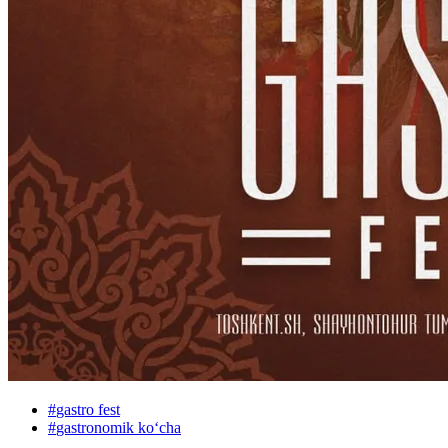
#
gastro fest
#
gastronomik koʻcha