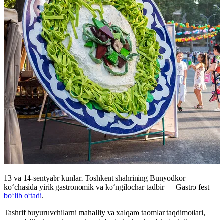
13 va 14-sentyabr kunlari Toshkent shahrining Bunyodkor
ko‘chasida yirik gastronomik va ko‘ngilochar tadbir — Gastro fest
bo‘lib o‘tadi
.
Tashrif buyuruvchilarni mahalliy va xalqaro taomlar taqdimotlari,