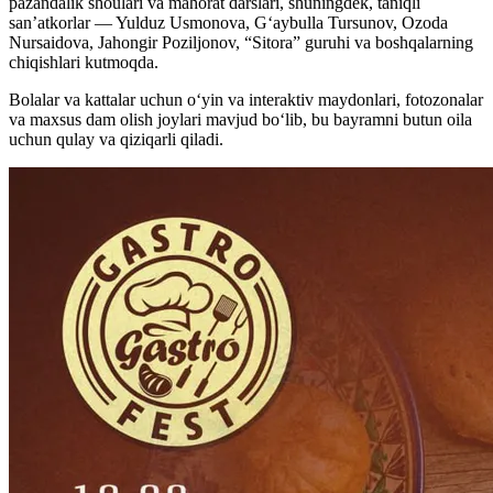
pazandalik shoulari va mahorat darslari, shuningdek, taniqli
san’atkorlar — Yulduz Usmonova, G‘aybulla Tursunov, Ozoda
Nursaidova, Jahongir Poziljonov, “Sitora” guruhi va boshqalarning
chiqishlari kutmoqda.
Bolalar va kattalar uchun oʻyin va interaktiv maydonlari, fotozonalar
va maxsus dam olish joylari mavjud boʻlib, bu bayramni butun oila
uchun qulay va qiziqarli qiladi.