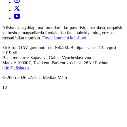
Afisha.uz saytidagi ma‘lumotlarni ko‘paytirish, nusxalash, tarqatish
va boshqa maqsadlarda foydalanish faqat tahririyatning yozma
ruxsati bilan mumkin.
Foydalanuvchi kelishuvi
Elektron OAV guvohnomasi №0400. Berilgan sanasi 13-avgust
2019-yil
Bosh muharrir: Sapayeva Galina Vyacheslavovna
Manzil: 100007, Toshkent, Parkent ko‘chasi, 26А / Pochta:
info@afisha.uz
© 2005-2026 «Afisha Media» MChJ.
18+