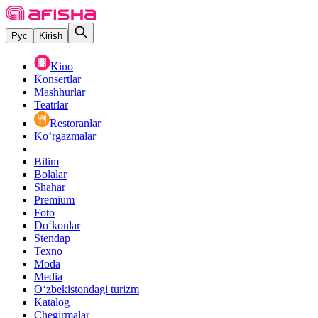
Рус
Kirish
Kino
Konsertlar
Mashhurlar
Teatrlar
Restoranlar
Ko‘rgazmalar
Bilim
Bolalar
Shahar
Premium
Foto
Do‘konlar
Stendap
Texno
Moda
Media
O‘zbekistondagi turizm
Katalog
Chegirmalar