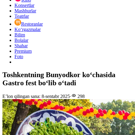
Konsertlar
Mashhurlar
Teatrlar
Restoranlar
Ko‘rgazmalar
Bilim
Bolalar
Shahar
Premium
Foto
Toshkentning Bunyodkor koʻchasida
Gastro fest boʻlib oʻtadi
E’lon qilingan sana
:
8-sentabr 2025
·
298