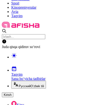
Sport
Kinopremyeralar
Avia
Taqvim
Juda qisqa qidiruv so‘rovi
Taqvim
Sana bo‘yicha tadbirlar
Русский
O‘zbek tili
Kirish
Kino