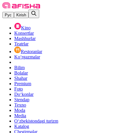
Рус
Kirish
Kino
Konsertlar
Mashhurlar
Teatrlar
Restoranlar
Ko‘rgazmalar
Bilim
Bolalar
Shahar
Premium
Foto
Do‘konlar
Stendap
Texno
Moda
Media
O‘zbekistondagi turizm
Katalog
Chegirmalar