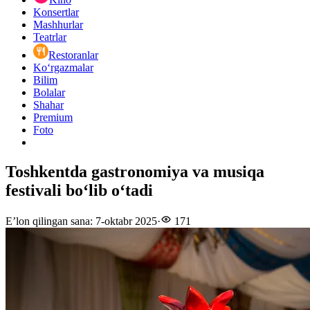
Konsertlar
Mashhurlar
Teatrlar
Restoranlar
Ko‘rgazmalar
Bilim
Bolalar
Shahar
Premium
Foto
Toshkentda gastronomiya va musiqa
festivali boʻlib oʻtadi
E’lon qilingan sana
:
7-oktabr 2025
·
171