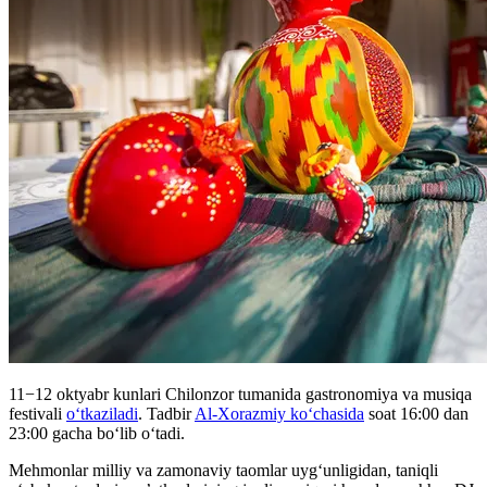
11−12 oktyabr kunlari Chilonzor tumanida gastronomiya va musiqa
festivali
oʻtkaziladi
. Tadbir
Al-Xorazmiy ko‘chasida
soat 16:00 dan
23:00 gacha bo‘lib o‘tadi.
Mehmonlar milliy va zamonaviy taomlar uyg‘unligidan, taniqli