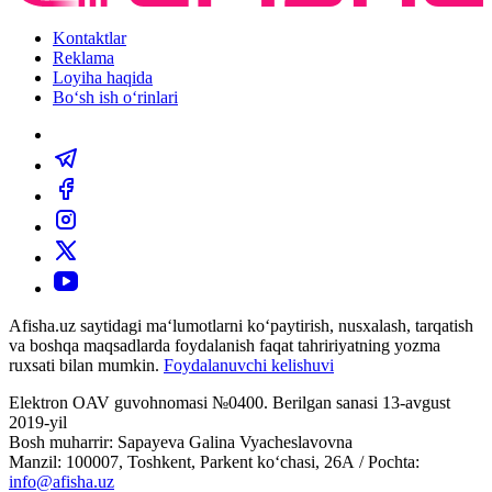
Kontaktlar
Reklama
Loyiha haqida
Bo‘sh ish o‘rinlari
Afisha.uz saytidagi ma‘lumotlarni ko‘paytirish, nusxalash, tarqatish
va boshqa maqsadlarda foydalanish faqat tahririyatning yozma
ruxsati bilan mumkin.
Foydalanuvchi kelishuvi
Elektron OAV guvohnomasi №0400. Berilgan sanasi 13-avgust
2019-yil
Bosh muharrir: Sapayeva Galina Vyacheslavovna
Manzil: 100007, Toshkent, Parkent ko‘chasi, 26А / Pochta:
info@afisha.uz