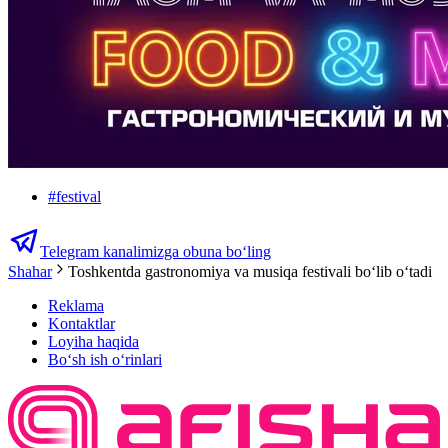
#
festival
Telegram kanalimizga obuna bo‘ling
Shahar
Toshkentda gastronomiya va musiqa festivali boʻlib oʻtadi
Reklama
Kontaktlar
Loyiha haqida
Bo‘sh ish o‘rinlari