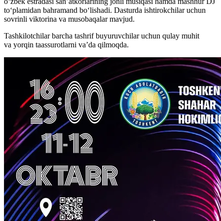
o‘zbek estradasi san’atkorlarining jonli musiqasi hamda mashhur DJ
to‘plamidan bahramand bo‘lishadi. Dasturda ishtirokchilar uchun
sovrinli viktorina va musobaqalar mavjud.
Tashkilotchilar barcha tashrif buyuruvchilar uchun qulay muhit
va yorqin taassurotlarni va’da qilmoqda.