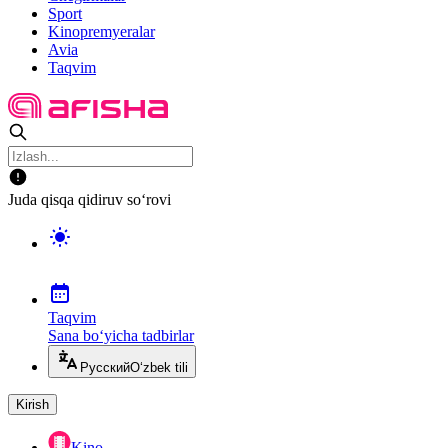
Sport
Kinopremyeralar
Avia
Taqvim
Juda qisqa qidiruv so‘rovi
Taqvim
Sana bo‘yicha tadbirlar
Русский
O‘zbek tili
Kirish
Kino