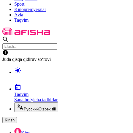
Sport
Kinopremyeralar
Avia
Taqvim
Juda qisqa qidiruv so‘rovi
Taqvim
Sana bo‘yicha tadbirlar
Русский
O‘zbek tili
Kirish
Kino