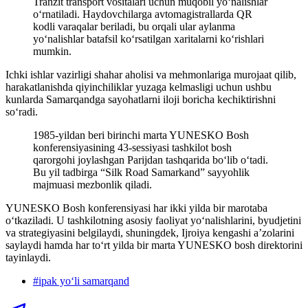
Tranzit transport vositalari uchun muqobil yo‘nalishlar
o‘rnatiladi. Haydovchilarga avtomagistrallarda QR
kodli varaqalar beriladi, bu orqali ular aylanma
yo‘nalishlar batafsil ko‘rsatilgan xaritalarni koʻrishlari
mumkin.
Ichki ishlar vazirligi shahar aholisi va mehmonlariga murojaat qilib,
harakatlanishda qiyinchiliklar yuzaga kelmasligi uchun ushbu
kunlarda Samarqandga sayohatlarni iloji boricha kechiktirishni
so‘radi.
1985-yildan beri birinchi marta YUNESKO Bosh
konferensiyasining 43-sessiyasi tashkilot bosh
qarorgohi joylashgan Parijdan tashqarida bo‘lib o‘tadi.
Bu yil tadbirga “Silk Road Samarkand” sayyohlik
majmuasi mezbonlik qiladi.
YUNESKO Bosh konferensiyasi har ikki yilda bir marotaba
o‘tkaziladi. U tashkilotning asosiy faoliyat yo‘nalishlarini, byudjetini
va strategiyasini belgilaydi, shuningdek, Ijroiya kengashi a’zolarini
saylaydi hamda har to‘rt yilda bir marta YUNESKO bosh direktorini
tayinlaydi.
#
ipak yoʻli samarqand