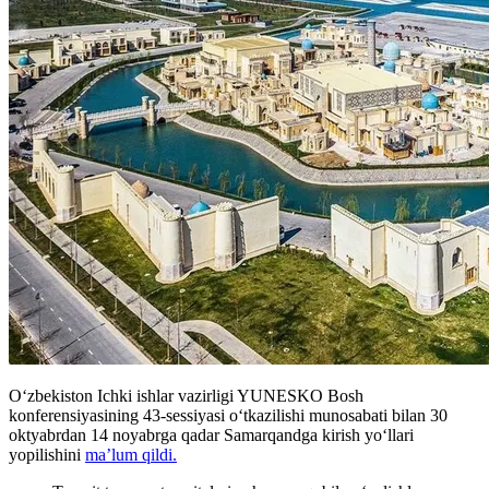
O‘zbekiston Ichki ishlar vazirligi YUNESKO Bosh
konferensiyasining 43-sessiyasi o‘tkazilishi munosabati bilan 30
oktyabrdan 14 noyabrga qadar Samarqandga kirish yo‘llari
yopilishini
ma’lum qildi.