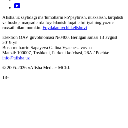
Afisha.uz saytidagi ma‘lumotlarni ko‘paytirish, nusxalash, tarqatish
va boshqa maqsadlarda foydalanish faqat tahririyatning yozma
ruxsati bilan mumkin.
Foydalanuvchi kelishuvi
Elektron OAV guvohnomasi №0400. Berilgan sanasi 13-avgust
2019-yil
Bosh muharrir: Sapayeva Galina Vyacheslavovna
Manzil: 100007, Toshkent, Parkent ko‘chasi, 26А / Pochta:
info@afisha.uz
© 2005-2026 «Afisha Media» MChJ.
18+