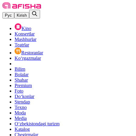
Рус
Kirish
Kino
Konsertlar
Mashhurlar
Teatrlar
Restoranlar
Ko‘rgazmalar
Bilim
Bolalar
Shahar
Premium
Foto
Do‘konlar
Stendap
Texno
Moda
Media
O‘zbekistondagi turizm
Katalog
Chegirmalar