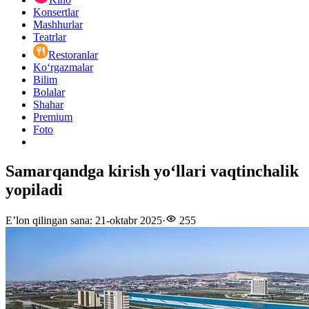
Konsertlar
Mashhurlar
Teatrlar
Restoranlar
Ko‘rgazmalar
Bilim
Bolalar
Shahar
Premium
Foto
Samarqandga kirish yoʻllari vaqtinchalik
yopiladi
E’lon qilingan sana
:
21-oktabr 2025
·
255