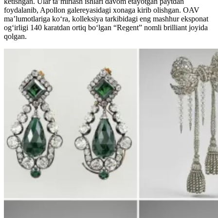
ketishgan. Ular ta’mirlash ishlari davom etayotgan paytdan
foydalanib, Apollon galereyasidagi xonaga kirib olishgan. OAV
ma’lumotlariga ko‘ra, kolleksiya tarkibidagi eng mashhur eksponat
og‘irligi 140 karatdan ortiq bo‘lgan “Regent” nomli brilliant joyida
qolgan.