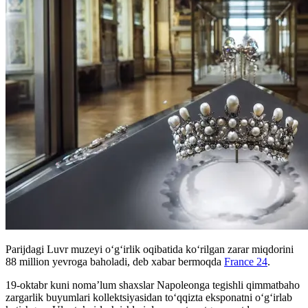
Parijdagi Luvr muzeyi o‘g‘irlik oqibatida ko‘rilgan zarar miqdorini
88 million yevroga baholadi, deb xabar bermoqda
France 24
.
19-oktabr kuni noma’lum shaxslar Napoleonga tegishli qimmatbaho
zargarlik buyumlari kollektsiyasidan to‘qqizta eksponatni o‘g‘irlab