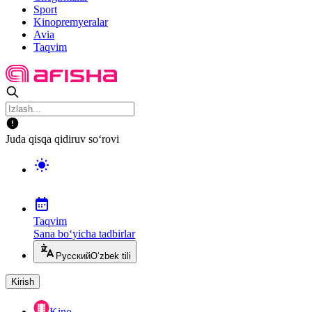
Sport
Kinopremyeralar
Avia
Taqvim
Juda qisqa qidiruv so‘rovi
Taqvim
Sana bo‘yicha tadbirlar
Русский
O‘zbek tili
Kirish
Kino