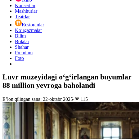
Konsertlar
Mashhurlar
Teatrlar
Restoranlar
Ko‘rgazmalar
Bilim
Bolalar
Shahar
Premium
Foto
Luvr muzeyidagi o‘g‘irlangan buyumlar
88 million yevroga baholandi
E’lon qilingan sana
:
22-oktabr 2025
·
115