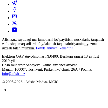
Afisha.uz saytidagi ma‘lumotlarni ko‘paytirish, nusxalash, tarqatish
va boshqa maqsadlarda foydalanish faqat tahririyatning yozma
ruxsati bilan mumkin.
Foydalanuvchi kelishuvi
Elektron OAV guvohnomasi №0400. Berilgan sanasi 13-avgust
2019-yil
Bosh muharrir: Sapayeva Galina Vyacheslavovna
Manzil: 100007, Toshkent, Parkent ko‘chasi, 26А / Pochta:
info@afisha.uz
© 2005-2026 «Afisha Media» MChJ.
18+