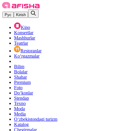
Рус
Kirish
Kino
Konsertlar
Mashhurlar
Teatrlar
Restoranlar
Ko‘rgazmalar
Bilim
Bolalar
Shahar
Premium
Foto
Do‘konlar
Stendap
Texno
Moda
Media
O‘zbekistondagi turizm
Katalog
Chegirmalar