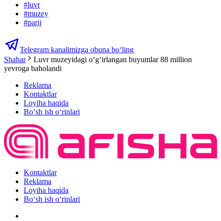
#
luvr
#
muzey
#
parij
Telegram kanalimizga obuna bo‘ling
Shahar
Luvr muzeyidagi o‘g‘irlangan buyumlar 88 million
yevroga baholandi
Reklama
Kontaktlar
Loyiha haqida
Bo‘sh ish o‘rinlari
Kontaktlar
Reklama
Loyiha haqida
Bo‘sh ish o‘rinlari